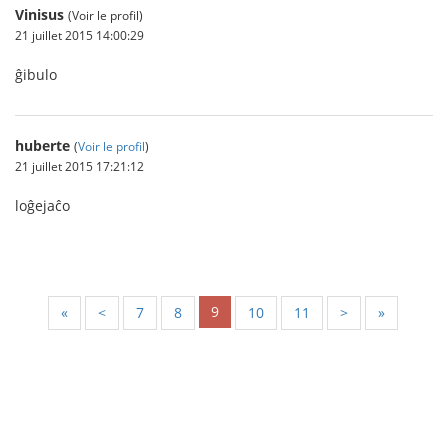
Vinisus
(Voir le profil)
21 juillet 2015 14:00:29
ĝibulo
huberte
(
Voir le profil
)
21 juillet 2015 17:21:12
loĝejaĉo
9
«
<
7
8
10
11
>
»