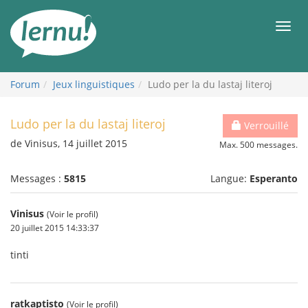
Aller
au
Men
contenu
Forum
Jeux linguistiques
Ludo per la du lastaj literoj
Ludo per la du lastaj literoj
Verrouillé
de Vinisus, 14 juillet 2015
Max. 500 messages.
Messages :
5815
Langue:
Esperanto
Vinisus
(Voir le profil)
20 juillet 2015 14:33:37
tinti
ratkaptisto
(Voir le profil)