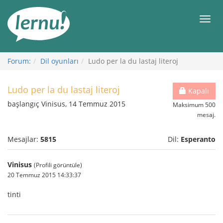
İçerik
Görüntüleme
Men
Forum:
Dil oyunları
Ludo per la du lastaj literoj
Ludo per la du lastaj literoj
Kapalı
başlangıç Vinisus, 14 Temmuz 2015
Maksimum 500
mesaj.
Mesajlar:
5815
Dil:
Esperanto
Vinisus
(Profili görüntüle)
20 Temmuz 2015 14:33:37
tinti