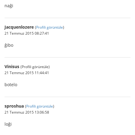
naĝi
Jacquenlozere
(
Profili görüntüle
)
21 Temmuz 2015 08:27:41
ĝibo
Vinisus
(Profili görüntüle)
21 Temmuz 2015 11:44:41
botelo
sproshua
(
Profili görüntüle
)
21 Temmuz 2015 13:06:58
loĝi