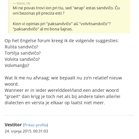
Cocio_16:
Mi ne povas trovi ion pri tiu, sed "wrap" estas sandviĉo. Ĉu
oni bezonas pli preciza esti ?
Kion vi opinias pri "paksandviĉo" aŭ "volvitsandviĉo"?
"paksandviĉo" al mi bona ŝajnas.
Op het Engelse forum kreeg ik de volgende suggesties:
Rulita sandviĉo?
Tortilja sandviĉo?
Volvita sandviĉo?
Volvmanĝo?
Wat ik me nu afvraag; wie bepaalt nu zo'n relatief nieuw
woord.
Wanneer er in ieder werelddeel/land een ander woord
"groeit" dan krijg je toch net als bij andere talen allerlei
dialecten en versta je elkaar op laatst niet meer.
Vestitor
(
Prikaz profila
)
24. srpnja 2015. 00:31:03