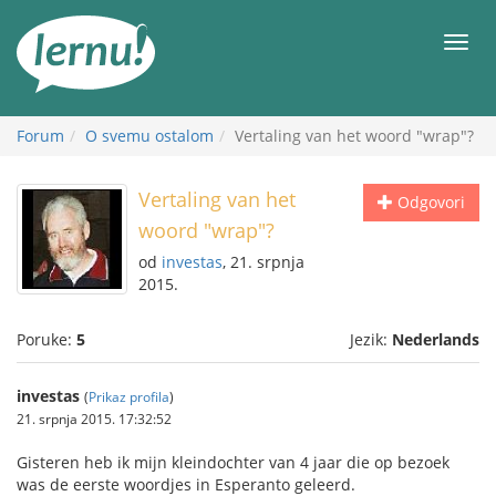
Sadržaj
Meni
Forum
O svemu ostalom
Vertaling van het woord "wrap"?
Vertaling van het
Odgovori
woord "wrap"?
od
investas
, 21. srpnja
2015.
Poruke:
5
Jezik:
Nederlands
investas
(
Prikaz profila
)
21. srpnja 2015. 17:32:52
Gisteren heb ik mijn kleindochter van 4 jaar die op bezoek
was de eerste woordjes in Esperanto geleerd.