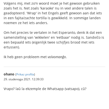
Volgens mij, met zo'n woord moet je het gewoon gebruiken
zoals het is. Net zoals 'karaoke' nu in veel andere talen is
geadopteerd. 'Wrap' in het Engels geeft gewoon aan dat iets
in een fajita/zachte tortilla is gewikkeld. In sommige landen
noemen ze het iets anders.
Om het precies te vertalen in het Esperanto, denk ik dat een
samenstelling van 'wikkelen' en 'eetbaar' nodig is. Sandviĉo is
een bepaald iets (eigenlijk twee schijfjes brood met iets
ertussen).
Ik heb geen probleem met
volvomanĝo
.
ohano
(
Prikaz profila
)
29. studenoga 2021. 12:39:33
Vrapo? laŭ la ekzemple de Whatsapp (vatsapo), cŭ?