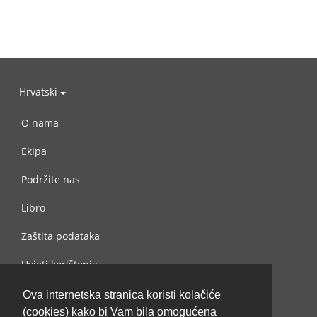
Hrvatski
O nama
Ekipa
Podržite nas
Libro
Zaštita podataka
Uvjeti korištenja
Kontaktiraj nas
Ova internetska stranica koristi kolačiće
(cookies) kako bi Vam bila omogućena