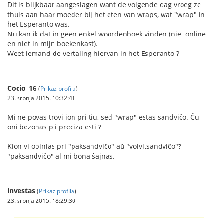
Dit is blijkbaar aangeslagen want de volgende dag vroeg ze
thuis aan haar moeder bij het eten van wraps, wat "wrap" in
het Esperanto was.
Nu kan ik dat in geen enkel woordenboek vinden (niet online
en niet in mijn boekenkast).
Weet iemand de vertaling hiervan in het Esperanto ?
Cocio_16
(
Prikaz profila
)
23. srpnja 2015. 10:32:41
Mi ne povas trovi ion pri tiu, sed "wrap" estas sandviĉo. Ĉu
oni bezonas pli preciza esti ?
Kion vi opinias pri "paksandviĉo" aŭ "volvitsandviĉo"?
"paksandviĉo" al mi bona ŝajnas.
investas
(
Prikaz profila
)
23. srpnja 2015. 18:29:30