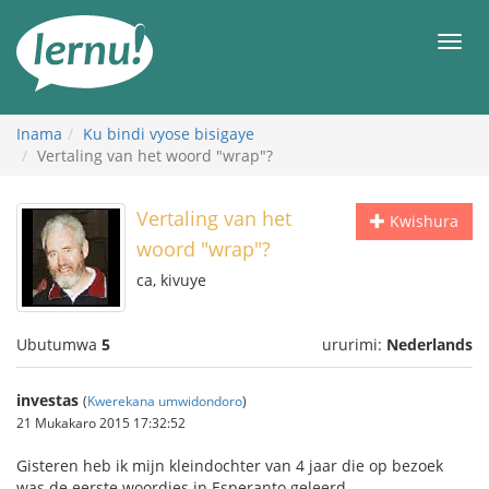
Ku
rupapuro
Urut
rw'ibirimwo
Inama
Ku bindi vyose bisigaye
Vertaling van het woord "wrap"?
Vertaling van het
Kwishura
woord "wrap"?
ca, kivuye
Ubutumwa
5
ururimi:
Nederlands
investas
(
Kwerekana umwidondoro
)
21 Mukakaro 2015 17:32:52
Gisteren heb ik mijn kleindochter van 4 jaar die op bezoek
was de eerste woordjes in Esperanto geleerd.