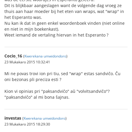
Dit is blijkbaar aangeslagen want de volgende dag vroeg ze
thuis aan haar moeder bij het eten van wraps, wat "wrap" in
het Esperanto was.
Nu kan ik dat in geen enkel woordenboek vinden (niet online
en niet in mijn boekenkast).
Weet iemand de vertaling hiervan in het Esperanto ?
Cocio_16
(
Kwerekana umwidondoro
)
23 Mukakaro 2015 10:32:41
Mi ne povas trovi ion pri tiu, sed "wrap" estas sandviĉo. Ĉu
oni bezonas pli preciza esti ?
Kion vi opinias pri "paksandviĉo" aŭ "volvitsandviĉo"?
"paksandviĉo" al mi bona ŝajnas.
investas
(
Kwerekana umwidondoro
)
23 Mukakaro 2015 18:29:30