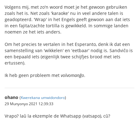
Volgens mij, met zo'n woord moet je het gewoon gebruiken
zoals het is. Net zoals 'karaoke' nu in veel andere talen is
geadopteerd. 'Wrap' in het Engels geeft gewoon aan dat iets
in een fajita/zachte tortilla is gewikkeld. In sommige landen
noemen ze het iets anders.
Om het precies te vertalen in het Esperanto, denk ik dat een
samenstelling van 'wikkelen' en 'eetbaar' nodig is. Sandviĉo is
een bepaald iets (eigenlijk twee schijfjes brood met iets
ertussen).
Ik heb geen probleem met
volvomanĝo
.
ohano
(
Kwerekana umwidondoro
)
29 Munyonyo 2021 12:39:33
Vrapo? laŭ la ekzemple de Whatsapp (vatsapo), cŭ?