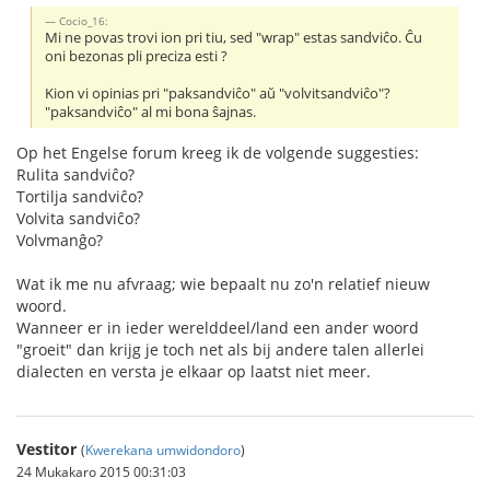
Cocio_16:
Mi ne povas trovi ion pri tiu, sed "wrap" estas sandviĉo. Ĉu
oni bezonas pli preciza esti ?
Kion vi opinias pri "paksandviĉo" aŭ "volvitsandviĉo"?
"paksandviĉo" al mi bona ŝajnas.
Op het Engelse forum kreeg ik de volgende suggesties:
Rulita sandviĉo?
Tortilja sandviĉo?
Volvita sandviĉo?
Volvmanĝo?
Wat ik me nu afvraag; wie bepaalt nu zo'n relatief nieuw
woord.
Wanneer er in ieder werelddeel/land een ander woord
"groeit" dan krijg je toch net als bij andere talen allerlei
dialecten en versta je elkaar op laatst niet meer.
Vestitor
(
Kwerekana umwidondoro
)
24 Mukakaro 2015 00:31:03