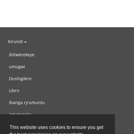
Kirundi
ibitwerekeye
umugwi
Dushigikire
Libro
Ibanga ry'umuntu
Amategeko
Turondere
This website uses cookies to ensure you get