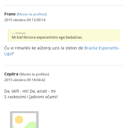
Frano
(
Montri la profilon
)
2015-oktobro-09 12:00:14
Vinisus:
Mi kiel fervora esperantisto ege bedaŭras.
Ĉu vi rimarkis ke aŭtoroj uzis la stelon de
Brazila Esperanto-
Ligo
?
Серёга
(Montri la profilon)
2015-oktobro-09 18:04:42
Da, skifi - mi! Da, aziati - mi
S raskosimi i ĵadnimi oĉami!