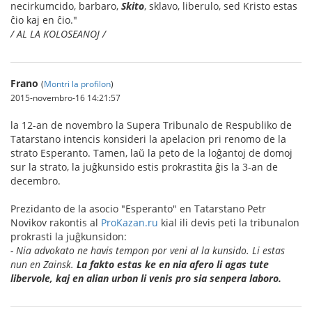
necirkumcido, barbaro,
Skito
, sklavo, liberulo, sed Kristo estas
ĉio kaj en ĉio."
/ AL LA KOLOSEANOJ /
Frano
(
Montri la profilon
)
2015-novembro-16 14:21:57
la 12-an de novembro la Supera Tribunalo de Respubliko de
Tatarstano intencis konsideri la apelacion pri renomo de la
strato Esperanto. Tamen, laŭ la peto de la loĝantoj de domoj
sur la strato, la juĝkunsido estis prokrastita ĝis la 3-an de
decembro.
Prezidanto de la asocio "Esperanto" en Tatarstano Petr
Novikov rakontis al
ProKazan.ru
kial ili devis peti la tribunalon
prokrasti la juĝkunsidon:
- Nia advokato ne havis tempon por veni al la kunsido. Li estas
nun en Zainsk.
La fakto estas ke en nia afero li agas tute
libervole, kaj en alian urbon li venis pro sia senpera laboro.