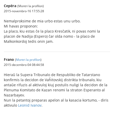
Серёга
(Montri la profilon)
2015-novembro-16 17:55:28
Nemalproksime de mia urbo estas unu urbo.
Mi havas proponon:
La placo, kiu estas ĉe la placo Kresĉatik, ni povas nomi la
placon de Nadija (Espero) ĉar olda nomo - la placo de
Malkonkordoj tedis onin jam.
Frano
(
Montri la profilon
)
2015-decembro-04 08:44:58
Hieraŭ la Supera Tribunalo de Respubliko de Tatarstano
konfirmis la decidon de Vaĥitovskij distrikta tribunalo, kiu
antaŭe rifuzis al aktivuloj kiuj postulis nuligi la decidon de la
Plenuma Komitato de Kazan renomi la straton Esperanto al
Nazarbayev.
Nun la petantoj preparas apelon al la kasacia kortumo, - diris
aktivulo
Leonid Ivanov
.