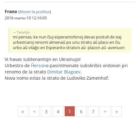
Frano
(
Montri la profilon
)
2016-marto-10 12:10:05
Тerurĉjo:
mi pensas, ke nun ĉiuj esperantofonoj devas postuli de siaj
urbestraroj renomi almenaŭ po unu strato aŭ placo en ĉiu
urbo aŭ vilaĝo en Esperanto-straton aŭ -placon aŭ -avenuon
Vi havas subtenantojn en Ukrainujo!
Urbestro de
Ĥerson
o pasintmonate subskribis ordonon pri
renomo de la strato
Dimitar Blagoev
.
Nova nomo estas la strato de Ludoviko Zamenhof.
5
«
<
3
4
6
7
>
»