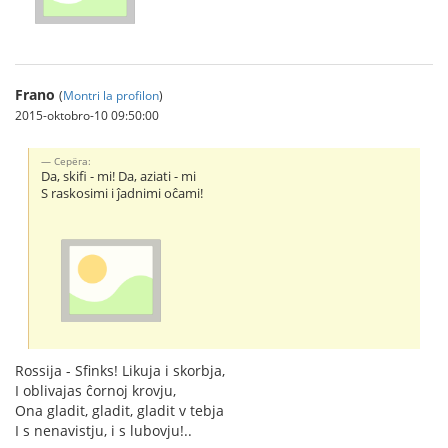
Frano
(
Montri la profilon
)
2015-oktobro-10 09:50:00
Серёга:
Da, skifi - mi! Da, aziati - mi
S raskosimi i ĵadnimi oĉami!
Rossija - Sfinks! Likuja i skorbja,
I oblivajas ĉornoj krovju,
Ona gladit, gladit, gladit v tebja
I s nenavistju, i s lubovju!..