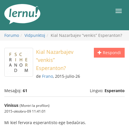
Al
la
Men
enhavo
Forumo
Vidpunktoj
Kial Nazarbajev “venkis” Esperanton?
Kial Nazarbajev
Respondi
“venkis”
Esperanton?
de
Frano
, 2015-julio-26
Mesaĝoj:
61
Lingvo:
Esperanto
Vinisus
(Montri la profilon)
2015-oktobro-09 11:41:01
Mi kiel fervora esperantisto ege bedaŭras.