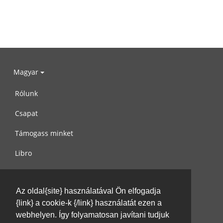
Magyar
Rólunk
Csapat
Támogass minket
Libro
Adatvédelem
Az oldal{site} használatával Ön elfogadja
Használati feltételek
{link} a cookie-k {/link} használatát ezen a
Írj nekünk
webhelyen. Így folyamatosan javítani tudjuk