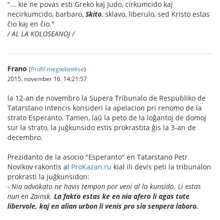
"... kie ne povas esti Greko kaj Judo, cirkumcido kaj
necirkumcido, barbaro,
Skito
, sklavo, liberulo, sed Kristo estas
ĉio kaj en ĉio."
/ AL LA KOLOSEANOJ /
Frano
(
Profil megtekintése
)
2015. november 16. 14:21:57
la 12-an de novembro la Supera Tribunalo de Respubliko de
Tatarstano intencis konsideri la apelacion pri renomo de la
strato Esperanto. Tamen, laŭ la peto de la loĝantoj de domoj
sur la strato, la juĝkunsido estis prokrastita ĝis la 3-an de
decembro.
Prezidanto de la asocio "Esperanto" en Tatarstano Petr
Novikov rakontis al
ProKazan.ru
kial ili devis peti la tribunalon
prokrasti la juĝkunsidon:
- Nia advokato ne havis tempon por veni al la kunsido. Li estas
nun en Zainsk.
La fakto estas ke en nia afero li agas tute
libervole, kaj en alian urbon li venis pro sia senpera laboro.