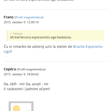
Frano
(
Profil megtekintése
)
2015. október 9. 12:00:14
Vinisus:
Mi kiel fervora esperantisto ege bedaŭras.
Ĉu vi rimarkis ke aŭtoroj uzis la stelon de
Brazila Esperanto-
Ligo
?
Серёга
(Profil megtekintése)
2015. október 9. 18:04:42
Da, skifi - mi! Da, aziati - mi
S raskosimi i ĵadnimi oĉami!