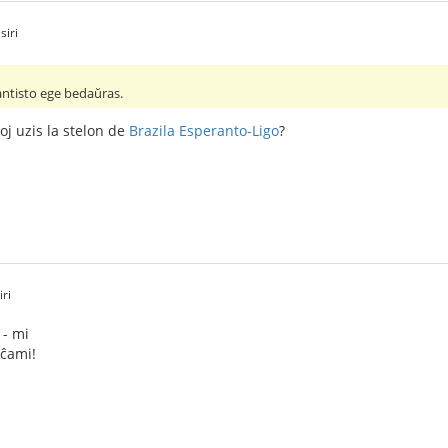
siri
antisto ege bedaŭras.
oj uzis la stelon de
Brazila Esperanto-Ligo
?
ri
 - mi
oĉami!