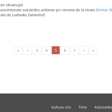
 en Ukrainujo!
pasintmonate subskribis ordonon pri renomo de la strato
Dimitar B
rato de Ludoviko Zamenhof.
5
«
<
3
4
6
7
>
»
Kuhusu sisi
Timu
Kutusaidi