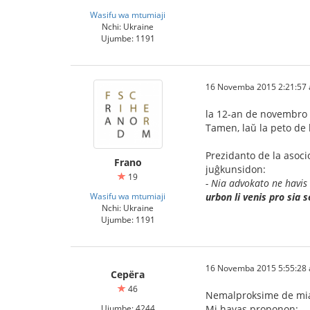
Wasifu wa mtumiaji
Nchi: Ukraine
Ujumbe: 1191
16 Novemba 2015 2:21:57 a
la 12-an de novembro l
Tamen, laŭ la peto de 
Prezidanto de la asoci
Frano
juĝkunsidon:
19
- Nia advokato ne havis
Wasifu wa mtumiaji
urbon li venis pro sia 
Nchi: Ukraine
Ujumbe: 1191
16 Novemba 2015 5:55:28 a
Серёга
46
Nemalproksime de mia
Ujumbe: 4244
Mi havas proponon: