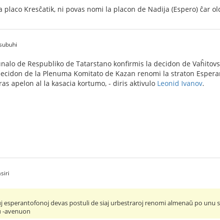
 la placo Kresĉatik, ni povas nomi la placon de Nadija (Espero) ĉar 
subuhi
nalo de Respubliko de Tatarstano konfirmis la decidon de Vaĥitovskij 
a decidon de la Plenuma Komitato de Kazan renomi la straton Esper
as apelon al la kasacia kortumo, - diris aktivulo
Leonid Ivanov
.
siri
uj esperantofonoj devas postuli de siaj urbestraroj renomi almenaŭ po unu s
ŭ -avenuon