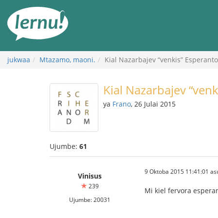
Kwa
maudhui
jukwaa
Mtazamo, maoni.
Kial Nazarbajev “venkis” Esperant
Kial Nazarbajev “ven
ya
Frano
, 26 Julai 2015
Ujumbe:
61
9 Oktoba 2015 11:41:01 as
Vinisus
239
Mi kiel fervora espera
Ujumbe: 20031