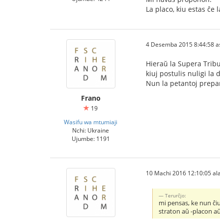
La placo, kiu estas ĉe
4 Desemba 2015 8:44:58 a
Hieraŭ la Supera Tribu
kiuj postulis nuligi l
Nun la petantoj prepar
Frano
19
Wasifu wa mtumiaji
Nchi: Ukraine
Ujumbe: 1191
10 Machi 2016 12:10:05 ala
Тerurĉjo:
mi pensas, ke nun ĉi
straton aŭ -placon a