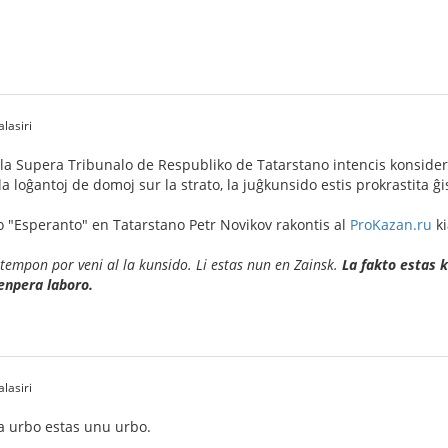
lasiri
a Supera Tribunalo de Respubliko de Tatarstano intencis konsideri
la loĝantoj de domoj sur la strato, la juĝkunsido estis prokrastita ĝ
o "Esperanto" en Tatarstano Petr Novikov rakontis al
ProKazan.ru
ki
 tempon por veni al la kunsido. Li estas nun en Zainsk.
La fakto estas k
senpera laboro.
lasiri
 urbo estas unu urbo.