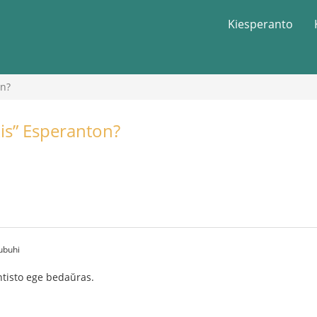
Kiesperanto
on?
kis” Esperanton?
ubuhi
ntisto ege bedaŭras.