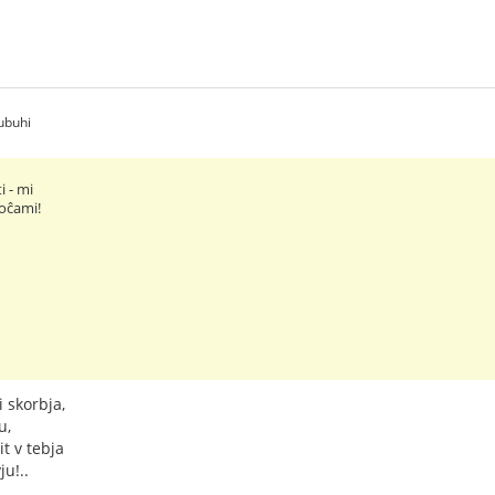
ubuhi
ti - mi
 oĉami!
i skorbja,
u,
it v tebja
ju!..