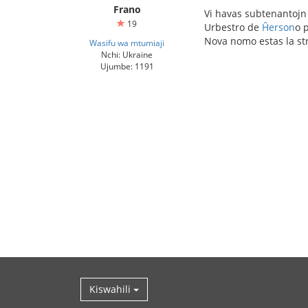
Frano
Vi havas subtenantojn
19
Urbestro de
Ĥerson
o 
Nova nomo estas la st
Wasifu wa mtumiaji
Nchi: Ukraine
Ujumbe: 1191
Kiswahili