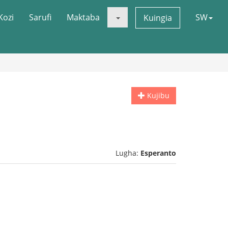
Kozi
Sarufi
Maktaba
SW
Kuingia
Kujibu
Lugha:
Esperanto