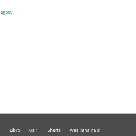
lagoev
.
a
Libro
Usiri
Sheria
Wasiliana na si