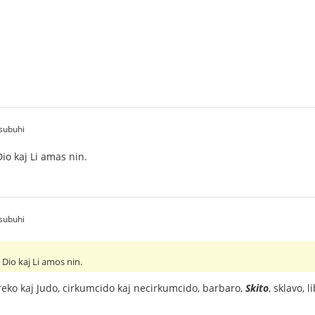
subuhi
io kaj Li amas nin.
subuhi
 Dio kaj Li amos nin.
 Greko kaj Judo, cirkumcido kaj necirkumcido, barbaro,
Skito
, sklavo, 