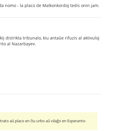
olda nomo - la placo de Malkonkordoj tedis onin jam.
distrikta tribunalo, kiu antaŭe rifuzis al aktivuloj
anto al Nazarbayev.
trato aŭ placo en ĉiu urbo aŭ vilaĝo en Esperanto-