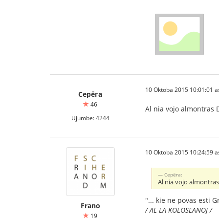
10 Oktoba 2015 10:01:01 a
Серёга
46
Al nia vojo almontras D
Ujumbe: 4244
10 Oktoba 2015 10:24:59 a
Серёга:
Al nia vojo almontras
"... kie ne povas esti
Frano
/ AL LA KOLOSEANOJ /
19