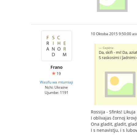
10 Oktoba 2015 9:50:00 as
Серёга:
Da, skifi - mi! Da, azia
S raskosimi i ĵadnimi
Frano
19
Wasifu wa mtumiaji
Nchi: Ukraine
Ujumbe: 1191
Rossija - Sfinks! Likuja 
I oblivajas ĉornoj krovj
Ona gladit, gladit, glad
I s nenavistju, i s lubov