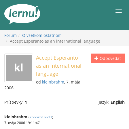
Späť
na
Men
obsah
Fórum
O všetkom ostatnom
Accept Esperanto as an international language
Accept Esperanto
Odpovedať
as an international
language
od
kleinbrahm
, 7. mája
2006
Príspevky:
1
Jazyk:
English
kleinbrahm
(
Zobraziť profil
)
7. mája 2006 19:11:47