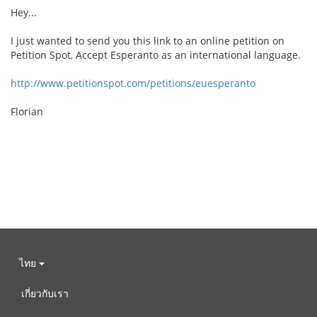
Hey...
I just wanted to send you this link to an online petition on
Petition Spot, Accept Esperanto as an international language.
http://www.petitionspot.com/petitions/euesperanto
Florian
ไทย
เกี่ยวกับเรา