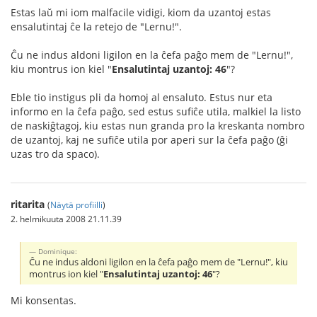
Estas laŭ mi iom malfacile vidigi, kiom da uzantoj estas
ensalutintaj ĉe la retejo de "Lernu!".
Ĉu ne indus aldoni ligilon en la ĉefa paĝo mem de "Lernu!",
kiu montrus ion kiel "
Ensalutintaj uzantoj: 46
"?
Eble tio instigus pli da homoj al ensaluto. Estus nur eta
informo en la ĉefa paĝo, sed estus sufiĉe utila, malkiel la listo
de naskiĝtagoj, kiu estas nun granda pro la kreskanta nombro
de uzantoj, kaj ne sufiĉe utila por aperi sur la ĉefa paĝo (ĝi
uzas tro da spaco).
ritarita
(
Näytä profiilli
)
2. helmikuuta 2008 21.11.39
Dominique:
Ĉu ne indus aldoni ligilon en la ĉefa paĝo mem de "Lernu!", kiu
montrus ion kiel "
Ensalutintaj uzantoj: 46
"?
Mi konsentas.