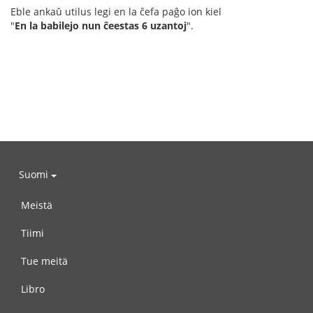
Eble ankaŭ utilus legi en la ĉefa paĝo ion kiel
"
En la babilejo nun ĉeestas 6 uzantoj
".
Suomi
Meistä
Tiimi
Tue meitä
Libro