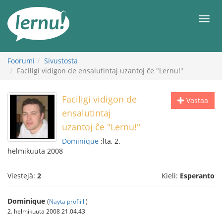
Tästä
sisältöön
Men
Foorumi
Sivustosta
Faciligi vidigon de ensalutintaj uzantoj ĉe "Lernu!"
Faciligi vidigon de
Vastaa
ensalutintaj
uzantoj ĉe "Lernu!"
Dominique
:lta, 2.
helmikuuta 2008
Viestejä:
2
Kieli:
Esperanto
Dominique
(
Näytä profiilli
)
2. helmikuuta 2008 21.04.43