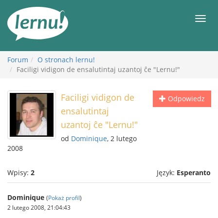
Więcej
Men
Forum
O stronach lernu!
Faciligi vidigon de ensalutintaj uzantoj ĉe "Lernu!"
Faciligi vidigon de
Odpowiedz
ensalutintaj
uzantoj ĉe "Lernu!"
od
Dominique
, 2 lutego
2008
Wpisy:
2
Język:
Esperanto
Dominique
(
Pokaż profil
)
2 lutego 2008, 21:04:43