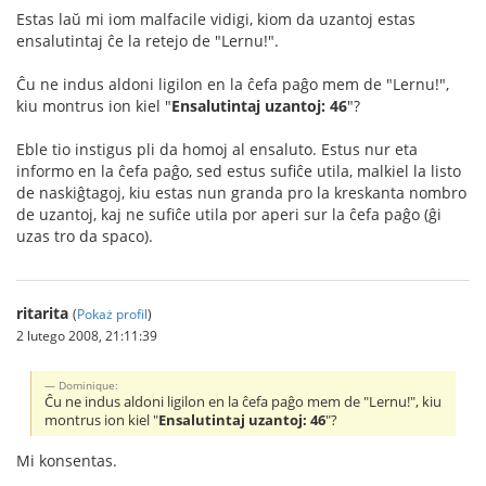
Estas laŭ mi iom malfacile vidigi, kiom da uzantoj estas
ensalutintaj ĉe la retejo de "Lernu!".
Ĉu ne indus aldoni ligilon en la ĉefa paĝo mem de "Lernu!",
kiu montrus ion kiel "
Ensalutintaj uzantoj: 46
"?
Eble tio instigus pli da homoj al ensaluto. Estus nur eta
informo en la ĉefa paĝo, sed estus sufiĉe utila, malkiel la listo
de naskiĝtagoj, kiu estas nun granda pro la kreskanta nombro
de uzantoj, kaj ne sufiĉe utila por aperi sur la ĉefa paĝo (ĝi
uzas tro da spaco).
ritarita
(
Pokaż profil
)
2 lutego 2008, 21:11:39
Dominique:
Ĉu ne indus aldoni ligilon en la ĉefa paĝo mem de "Lernu!", kiu
montrus ion kiel "
Ensalutintaj uzantoj: 46
"?
Mi konsentas.