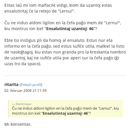
Estas laŭ mi iom malfacile vidigi, kiom da uzantoj estas
ensalutintaj ĉe la retejo de "Lernu!".
Ĉu ne indus aldoni ligilon en la ĉefa paĝo mem de "Lernu!",
kiu montrus ion kiel "
Ensalutintaj uzantoj: 46
"?
Eble tio instigus pli da homoj al ensaluto. Estus nur eta
informo en la ĉefa paĝo, sed estus sufiĉe utila, malkiel la listo
de naskiĝtagoj, kiu estas nun granda pro la kreskanta nombro
de uzantoj, kaj ne sufiĉe utila por aperi sur la ĉefa paĝo (ĝi
uzas tro da spaco).
ritarita
(
Prikaži profil
)
02. februar 2008 21:11:39
Dominique:
Ĉu ne indus aldoni ligilon en la ĉefa paĝo mem de "Lernu!", kiu
montrus ion kiel "
Ensalutintaj uzantoj: 46
"?
Mi konsentas.