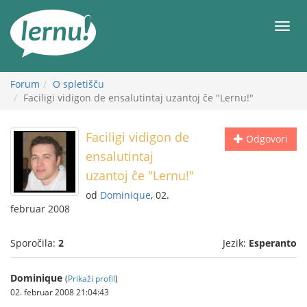
K
vsebini
Meni
Forum
O spletišču
Faciligi vidigon de ensalutintaj uzantoj ĉe "Lernu!"
Faciligi vidigon de
Odgovori
ensalutintaj
uzantoj ĉe "Lernu!"
od
Dominique
, 02.
februar 2008
Sporočila:
2
Jezik:
Esperanto
Dominique
(
Prikaži profil
)
02. februar 2008 21:04:43