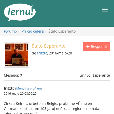
Al
la
Men
enhavo
Forumo
Pri ĉio cetera
Ŝtato Esperanto
Ŝtato Esperanto
Respondi
de
fritztc
, 2016-majo-20
Mesaĝoj:
7
Lingvo:
Esperanto
fritztc
(
Montri la profilon
)
2016-majo-20 08:06:25
Ĉirkau Kelmis, urbeto en Belgio, proksime Aĥeno en
Germanio, estis dum 103 jaroj neŭtrala regiono, nomata
"Neutral Moresnet".