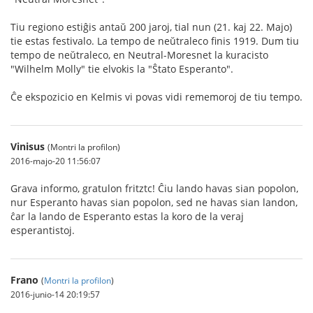
Tiu regiono estiĝis antaŭ 200 jaroj, tial nun (21. kaj 22. Majo)
tie estas festivalo. La tempo de neŭtraleco finis 1919. Dum tiu
tempo de neŭtraleco, en Neutral-Moresnet la kuracisto
"Wilhelm Molly" tie elvokis la "Ŝtato Esperanto".
Ĉe ekspozicio en Kelmis vi povas vidi rememoroj de tiu tempo.
Vinisus
(Montri la profilon)
2016-majo-20 11:56:07
Grava informo, gratulon fritztc! Ĉiu lando havas sian popolon,
nur Esperanto havas sian popolon, sed ne havas sian landon,
ĉar la lando de Esperanto estas la koro de la veraj
esperantistoj.
Frano
(
Montri la profilon
)
2016-junio-14 20:19:57