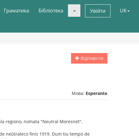
Граматика
Бібліотека
UK
Увійти
Відповісти
Мова:
Esperanto
ala regiono, nomata "Neutral Moresnet".
po de neŭtraleco finis 1919. Dum tiu tempo de