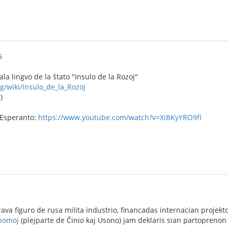
5
iala lingvo de la ŝtato "Insulo de la Rozoj"
rg/wiki/Insulo_de_la_Rozoj
)
 Esperanto:
https://www.youtube.com/watch?v=XiBKyYRO9fI
rava figuro de rusa milita industrio, financadas internacian projek
 homoj
(plejparte de Ĉinio kaj Usono) jam deklaris sian partoprenon 