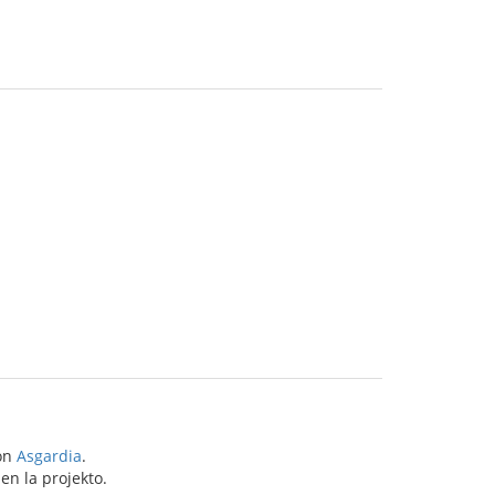
ton
Asgardia
.
en la projekto.