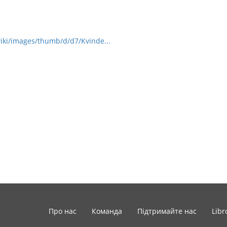
wiki/images/thumb/d/d7/Kvinde...
Про нас
Команда
Підтримайте нас
Libr