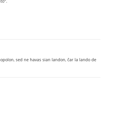
to".
popolon, sed ne havas sian landon, ĉar la lando de