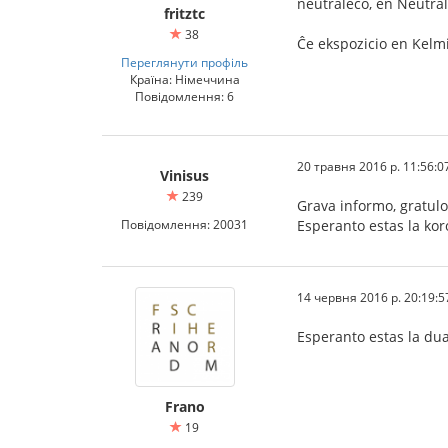
neŭtraleco, en Neutral
fritztc
38
Ĉe ekspozicio en Kelmi
Переглянути профіль
Країна: Німеччина
Повідомлення: 6
20 травня 2016 р. 11:56:0
Vinisus
239
Grava informo, gratulo
Повідомлення: 20031
Esperanto estas la koro
14 червня 2016 р. 20:19:5
Esperanto estas la du
Frano
19