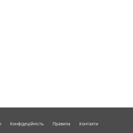
o
Конфідеційність
Правила
Контакти