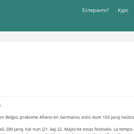
Есперанто?
Курс
5
 en Belgio, proksime Aĥeno en Germanio, estis dum 103 jaroj neŭtr
aŭ 200 jaroj, tial nun (21. kaj 22. Majo) tie estas festivalo. La tem