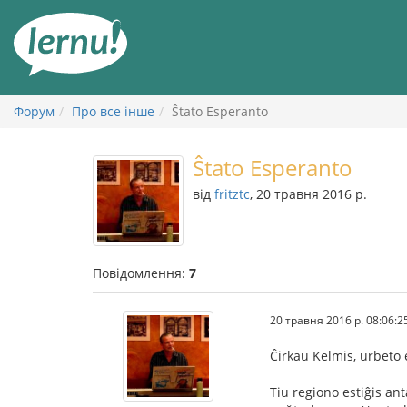
До
змісту
Форум
Про все інше
Ŝtato Esperanto
Ŝtato Esperanto
від
fritztc
, 20 травня 2016 р.
Повідомлення:
7
20 травня 2016 р. 08:06:2
Ĉirkau Kelmis, urbeto
Tiu regiono estiĝis ant