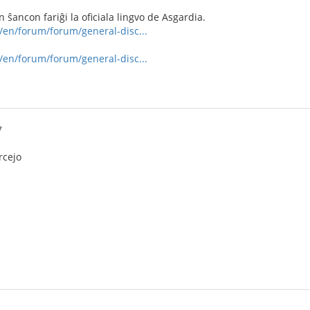
ŝancon fariĝi la oficiala lingvo de Asgardia.
e/en/forum/forum/general-disc...
e/en/forum/forum/general-disc...
7
rcejo