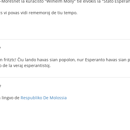
-Moresnet la kuracisto "Wilhelm Molly" tie elvokis la "Ŝtato Esperan
s vi povas vidi rememoroj de tiu tempo.
7
n fritztc! Ĉiu lando havas sian popolon, nur Esperanto havas sian 
 de la veraj esperantistoj.
7
a lingvo de
Respubliko De Molossia