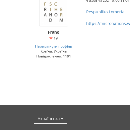
4 жовтня 2021 р. 06:11:04
Respubliko Lomoria
https://micronations.
Frano
19
Переглянути профіль
Країна: Україна
Повідомлення: 1191
Українська