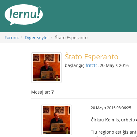
İçerik
Görüntüleme
Forum:
Diğer şeyler
Ŝtato Esperanto
Ŝtato Esperanto
başlangıç
fritztc
, 20 Mayıs 2016
Mesajlar:
7
20 Mayıs 2016 08:06:25
Ĉirkau Kelmis, urbeto
Tiu regiono estiĝis ant