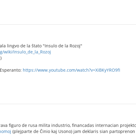
iala lingvo de la ŝtato "Insulo de la Rozoj"
rg/wiki/Insulo_de_la_Rozoj
)
 Esperanto:
https://www.youtube.com/watch?v=XiBKyYRO9fI
rava figuro de rusa milita industrio, financadas internacian projek
 homoj
(plejparte de Ĉinio kaj Usono) jam deklaris sian partoprenon 