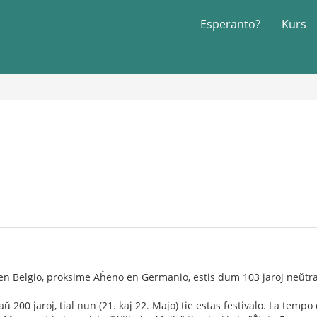
Esperanto?
Kurs
 en Belgio, proksime Aĥeno en Germanio, estis dum 103 jaroj neŭtr
aŭ 200 jaroj, tial nun (21. kaj 22. Majo) tie estas festivalo. La tem