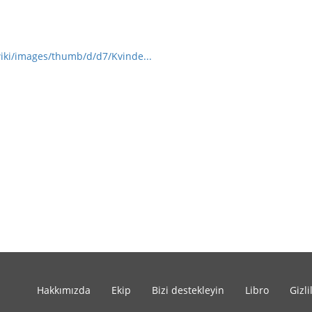
wiki/images/thumb/d/d7/Kvinde...
Hakkımızda
Ekip
Bizi destekleyin
Libro
Gizli