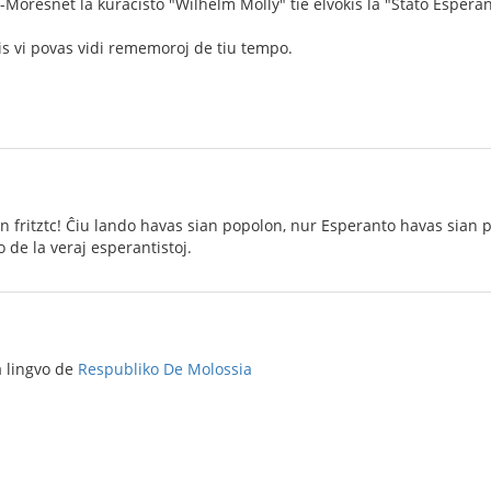
-Moresnet la kuracisto "Wilhelm Molly" tie elvokis la "Ŝtato Esperan
s vi povas vidi rememoroj de tiu tempo.
n fritztc! Ĉiu lando havas sian popolon, nur Esperanto havas sian 
 de la veraj esperantistoj.
a lingvo de
Respubliko De Molossia