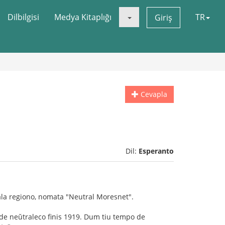
Dilbilgisi
Medya Kitaplığı
TR
Giriş
Cevapla
Dil:
Esperanto
ala regiono, nomata "Neutral Moresnet".
po de neŭtraleco finis 1919. Dum tiu tempo de