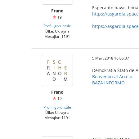
Esperanto havas bonan 
Frano
https://asgardia.spac
19
Profili görüntüle
https://asgardia.spac
Ülke: Ukrayna
Mesajlar: 1191
5 Mart 2018 16:06:07
Demokratia Ŝtato de A
Bonvenon al Arcejo
BAZA INFORMO
Frano
19
Profili görüntüle
Ülke: Ukrayna
Mesajlar: 1191