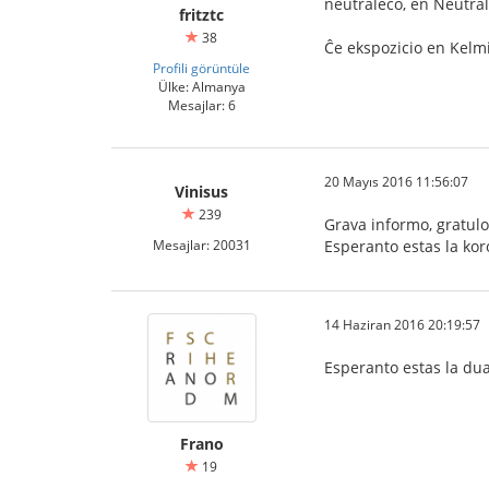
neŭtraleco, en Neutral
fritztc
38
Ĉe ekspozicio en Kelmi
Profili görüntüle
Ülke: Almanya
Mesajlar: 6
20 Mayıs 2016 11:56:07
Vinisus
239
Grava informo, gratulo
Mesajlar: 20031
Esperanto estas la koro
14 Haziran 2016 20:19:57
Esperanto estas la du
Frano
19