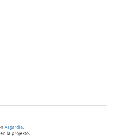
ton
Asgardia
.
en la projekto.