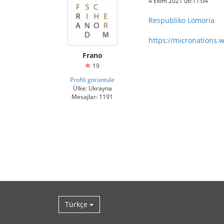
4 Ekim 2021 06:11:04
Respubliko Lomoria
https://micronations.
Frano
19
Profili görüntüle
Ülke: Ukrayna
Mesajlar: 1191
Türkçe