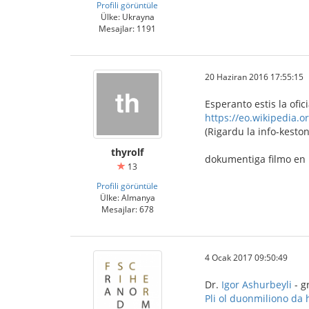
Profili görüntüle
Ülke: Ukrayna
Mesajlar: 1191
20 Haziran 2016 17:55:15
Esperanto estis la ofic
https://eo.wikipedia.o
(Rigardu la info-keston
thyrolf
dokumentiga filmo en
13
Profili görüntüle
Ülke: Almanya
Mesajlar: 678
4 Ocak 2017 09:50:49
Dr.
Igor Ashurbeyli
- g
Pli ol duonmiliono da