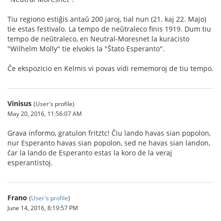
Tiu regiono estiĝis antaŭ 200 jaroj, tial nun (21. kaj 22. Majo)
tie estas festivalo. La tempo de neŭtraleco finis 1919. Dum tiu
tempo de neŭtraleco, en Neutral-Moresnet la kuracisto
"Wilhelm Molly" tie elvokis la "Ŝtato Esperanto".
Ĉe ekspozicio en Kelmis vi povas vidi rememoroj de tiu tempo.
Vinisus
(User's profile)
May 20, 2016, 11:56:07 AM
Grava informo, gratulon fritztc! Ĉiu lando havas sian popolon,
nur Esperanto havas sian popolon, sed ne havas sian landon,
ĉar la lando de Esperanto estas la koro de la veraj
esperantistoj.
Frano
(
User's profile
)
June 14, 2016, 8:19:57 PM