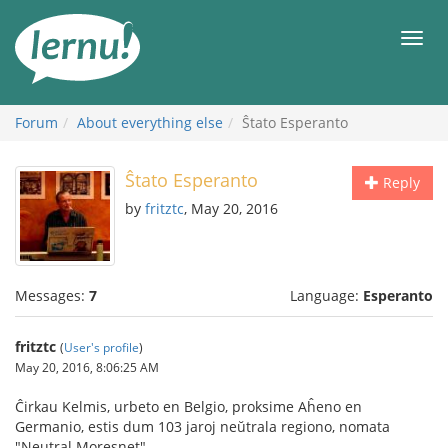
Skip
to
Men
the
content
Forum
About everything else
Ŝtato Esperanto
Ŝtato Esperanto
Reply
by
fritztc
, May 20, 2016
Messages:
7
Language:
Esperanto
fritztc
(
User's profile
)
May 20, 2016, 8:06:25 AM
Ĉirkau Kelmis, urbeto en Belgio, proksime Aĥeno en
Germanio, estis dum 103 jaroj neŭtrala regiono, nomata
"Neutral Moresnet".