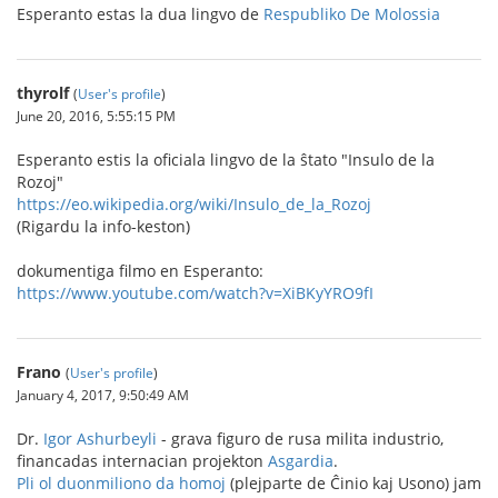
Esperanto estas la dua lingvo de
Respubliko De Molossia
thyrolf
(
User's profile
)
June 20, 2016, 5:55:15 PM
Esperanto estis la oficiala lingvo de la ŝtato "Insulo de la
Rozoj"
https://eo.wikipedia.org/wiki/Insulo_de_la_Rozoj
(Rigardu la info-keston)
dokumentiga filmo en Esperanto:
https://www.youtube.com/watch?v=XiBKyYRO9fI
Frano
(
User's profile
)
January 4, 2017, 9:50:49 AM
Dr.
Igor Ashurbeyli
- grava figuro de rusa milita industrio,
financadas internacian projekton
Asgardia
.
Pli ol duonmiliono da homoj
(plejparte de Ĉinio kaj Usono) jam