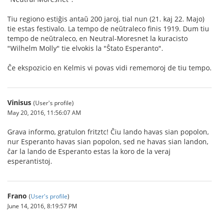
Tiu regiono estiĝis antaŭ 200 jaroj, tial nun (21. kaj 22. Majo)
tie estas festivalo. La tempo de neŭtraleco finis 1919. Dum tiu
tempo de neŭtraleco, en Neutral-Moresnet la kuracisto
"Wilhelm Molly" tie elvokis la "Ŝtato Esperanto".
Ĉe ekspozicio en Kelmis vi povas vidi rememoroj de tiu tempo.
Vinisus
(User's profile)
May 20, 2016, 11:56:07 AM
Grava informo, gratulon fritztc! Ĉiu lando havas sian popolon,
nur Esperanto havas sian popolon, sed ne havas sian landon,
ĉar la lando de Esperanto estas la koro de la veraj
esperantistoj.
Frano
(
User's profile
)
June 14, 2016, 8:19:57 PM