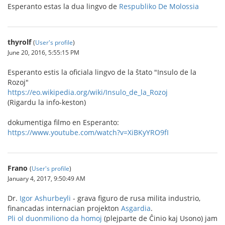
Esperanto estas la dua lingvo de
Respubliko De Molossia
thyrolf
(
User's profile
)
June 20, 2016, 5:55:15 PM
Esperanto estis la oficiala lingvo de la ŝtato "Insulo de la
Rozoj"
https://eo.wikipedia.org/wiki/Insulo_de_la_Rozoj
(Rigardu la info-keston)
dokumentiga filmo en Esperanto:
https://www.youtube.com/watch?v=XiBKyYRO9fI
Frano
(
User's profile
)
January 4, 2017, 9:50:49 AM
Dr.
Igor Ashurbeyli
- grava figuro de rusa milita industrio,
financadas internacian projekton
Asgardia
.
Pli ol duonmiliono da homoj
(plejparte de Ĉinio kaj Usono) jam