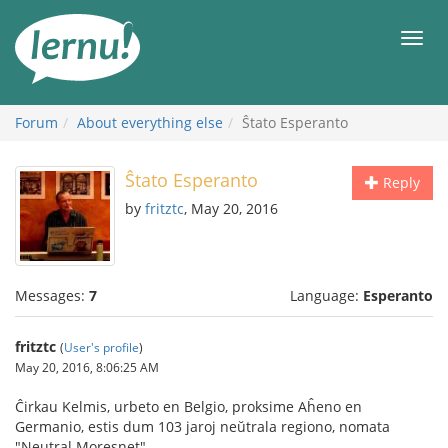
Skip
to
Men
the
content
Forum
About everything else
Ŝtato Esperanto
Ŝtato Esperanto
Reply
by
fritztc
, May 20, 2016
Messages:
7
Language:
Esperanto
fritztc
(
User's profile
)
May 20, 2016, 8:06:25 AM
Ĉirkau Kelmis, urbeto en Belgio, proksime Aĥeno en
Germanio, estis dum 103 jaroj neŭtrala regiono, nomata
"Neutral Moresnet".