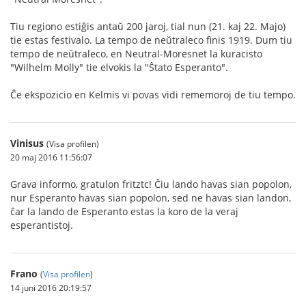
Tiu regiono estiĝis antaŭ 200 jaroj, tial nun (21. kaj 22. Majo)
tie estas festivalo. La tempo de neŭtraleco finis 1919. Dum tiu
tempo de neŭtraleco, en Neutral-Moresnet la kuracisto
"Wilhelm Molly" tie elvokis la "Ŝtato Esperanto".
Ĉe ekspozicio en Kelmis vi povas vidi rememoroj de tiu tempo.
Vinisus
(Visa profilen)
20 maj 2016 11:56:07
Grava informo, gratulon fritztc! Ĉiu lando havas sian popolon,
nur Esperanto havas sian popolon, sed ne havas sian landon,
ĉar la lando de Esperanto estas la koro de la veraj
esperantistoj.
Frano
(
Visa profilen
)
14 juni 2016 20:19:57