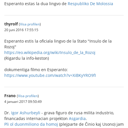
Esperanto estas la dua lingvo de
Respubliko De Molossia
thyrolf
(
Visa profilen
)
20 juni 2016 17:55:15
Esperanto estis la oficiala lingvo de la ŝtato "Insulo de la
Rozoj"
https://eo.wikipedia.org/wiki/Insulo_de_la_Rozoj
(Rigardu la info-keston)
dokumentiga filmo en Esperanto:
https://www.youtube.com/watch?v=XiBKyYRO9fI
Frano
(
Visa profilen
)
4 januari 2017 09:50:49
Dr.
Igor Ashurbeyli
- grava figuro de rusa milita industrio,
financadas internacian projekton
Asgardia
.
Pli ol duonmiliono da homoj
(plejparte de Ĉinio kaj Usono) jam