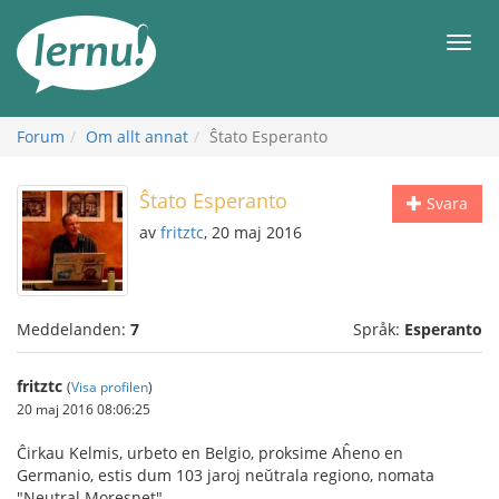
Till
sidans
Meny
innehåll
Forum
Om allt annat
Ŝtato Esperanto
Ŝtato Esperanto
Svara
av
fritztc
, 20 maj 2016
Meddelanden:
7
Språk:
Esperanto
fritztc
(
Visa profilen
)
20 maj 2016 08:06:25
Ĉirkau Kelmis, urbeto en Belgio, proksime Aĥeno en
Germanio, estis dum 103 jaroj neŭtrala regiono, nomata
"Neutral Moresnet".