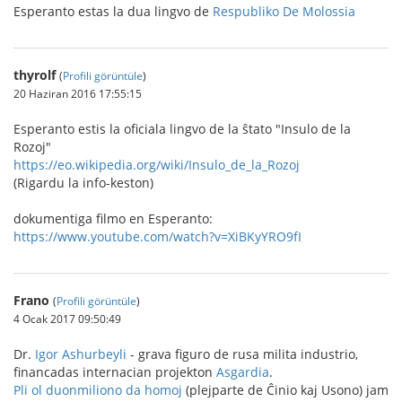
Esperanto estas la dua lingvo de
Respubliko De Molossia
thyrolf
(
Profili görüntüle
)
20 Haziran 2016 17:55:15
Esperanto estis la oficiala lingvo de la ŝtato "Insulo de la
Rozoj"
https://eo.wikipedia.org/wiki/Insulo_de_la_Rozoj
(Rigardu la info-keston)
dokumentiga filmo en Esperanto:
https://www.youtube.com/watch?v=XiBKyYRO9fI
Frano
(
Profili görüntüle
)
4 Ocak 2017 09:50:49
Dr.
Igor Ashurbeyli
- grava figuro de rusa milita industrio,
financadas internacian projekton
Asgardia
.
Pli ol duonmiliono da homoj
(plejparte de Ĉinio kaj Usono) jam