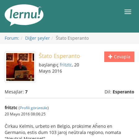
İçerik
Görüntüleme
Men
Forum:
Diğer şeyler
Ŝtato Esperanto
Ŝtato Esperanto
Cevapla
başlangıç
fritztc
, 20
Mayıs 2016
Mesajlar:
7
Dil:
Esperanto
fritztc
(
Profili görüntüle
)
20 Mayıs 2016 08:06:25
Ĉirkau Kelmis, urbeto en Belgio, proksime Aĥeno en
Germanio, estis dum 103 jaroj neŭtrala regiono, nomata
"Neutral Moresnet".