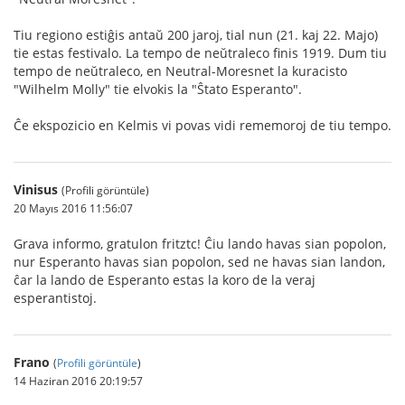
Tiu regiono estiĝis antaŭ 200 jaroj, tial nun (21. kaj 22. Majo)
tie estas festivalo. La tempo de neŭtraleco finis 1919. Dum tiu
tempo de neŭtraleco, en Neutral-Moresnet la kuracisto
"Wilhelm Molly" tie elvokis la "Ŝtato Esperanto".
Ĉe ekspozicio en Kelmis vi povas vidi rememoroj de tiu tempo.
Vinisus
(Profili görüntüle)
20 Mayıs 2016 11:56:07
Grava informo, gratulon fritztc! Ĉiu lando havas sian popolon,
nur Esperanto havas sian popolon, sed ne havas sian landon,
ĉar la lando de Esperanto estas la koro de la veraj
esperantistoj.
Frano
(
Profili görüntüle
)
14 Haziran 2016 20:19:57