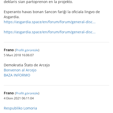
deklaris sian partoprenon en la projekto.
Esperanto havas bonan ŝancon fariĝi la oficiala lingvo de
Asgardia.
https://asgardia.space/en/forum/forum/general-disc...
https://asgardia.space/en/forum/forum/general-disc...
Frano
(
Profili görüntüle
)
5 Mart 2018 16:06:07
Demokratia Ŝtato de Arcejo
Bonvenon al Arcejo
BAZA INFORMO
Frano
(
Profili görüntüle
)
4 Ekim 2021 06:11:04
Respubliko Lomoria