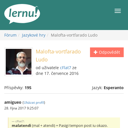
Přejít
k
Men
obsahu
Fórum
Jazykové hry
Malofta-vortfarado Ludo
Malofta-vortfarado
Odpovědět
Ludo
od uživatele
cFlat7
ze
dne 17. července 2016
Příspěvky:
195
Jazyk:
Esperanto
amigueo
(
Ukázat profil
)
28. října 2017 9:25:07
cFlat7:
malatendi
(mal + atendi) = Pasigi tempon post iu okazo.