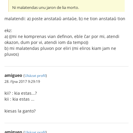
Ni malatendas unu jaron de lia morto.
malatendi: a) poste anstataŭ antaŭe, b) ne tion anstataŭ tion
ekz:
a) ((mi ne komprenas vian definon, eble ĉar por mi, atendi
okazon, dum por vi, atendi iom da tempo))
b) mi malatendas pluvon por eliri (mi eliros kiam jam ne
pluvos)
amigueo
(
Ukázat profil
)
28. října 2017 9:29:19
kii? : kia estas...?
kii : kia estas ...
kiesas la ganto?
amigueo
(
Ukázat profil
)