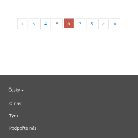
6
«
<
4
5
7
8
>
»
Česky
O nás
Tým
Podpořte nás