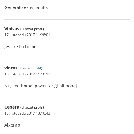
Generalo estis fia ulo.
Vinisus
(Ukázat profil)
17. listopadu 2017 11:28:01
Jes, tre fia homo!
vincas
(
Ukázat profil
)
18. listopadu 2017 11:18:12
Nu, sed homoj povas fariĝi pli bonaj.
Серёга
(Ukázat profil)
18. listopadu 2017 13:10:43
Aĵgenro