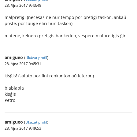
28. října 2017 9:43:48
malpretigi (necesas ne nur tempo por pretigi taskon, ankaŭ
poste, por taŭge eliri tiun taskon)
matene, kelnero pretigis bankedon, vespere malpretigis ĝin
amigueo
(
Ukázat profil
)
28. října 2017 9:45:31
kisĝis! (saluto por fini renkonton aŭ leteron)
blablabla
kisĝis
Petro
amigueo
(
Ukázat profil
)
28. října 2017 9:49:53