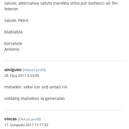
salute: alternativa saluto (nerekta stilo) por komenci aŭ fini
leteron
salute, Petro
blablabla
korsalute
Antonio
amigueo
(
Ukázat profil
)
28. října 2017 9:53:09
malsekvi: sekvi iun sed antaŭ rin
soldatoj malsekvis la generalon
vincas
(
Ukázat profil
)
17. listopadu 2017 11:17:32