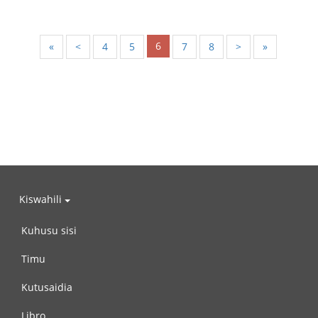
6
«
<
4
5
7
8
>
»
Kiswahili
Kuhusu sisi
Timu
Kutusaidia
Libro