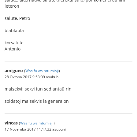
leteron
salute, Petro
blablabla
korsalute
Antonio
amigueo
(
Wasifu wa mtumiaji
)
28 Oktoba 2017 9:53:09 asubuhi
malsekvi: sekvi iun sed antaŭ rin
soldatoj malsekvis la generalon
vincas
(
Wasifu wa mtumiaji
)
17 Novemba 2017 11:17:32 asubuhi