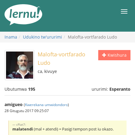
Ku
rupapuro
Urut
rw'ibirimwo
Inama
Udukino tw'ururimi
Malofta-vortfarado Ludo
Malofta-vortfarado
Kwishura
Ludo
ca, kivuye
Ubutumwa
195
ururimi:
Esperanto
amigueo
(
Kwerekana umwidondoro
)
28 Gitugutu 2017 09:25:07
cFlat7:
malatendi
(mal + atendi) = Pasigi tempon post iu okazo.