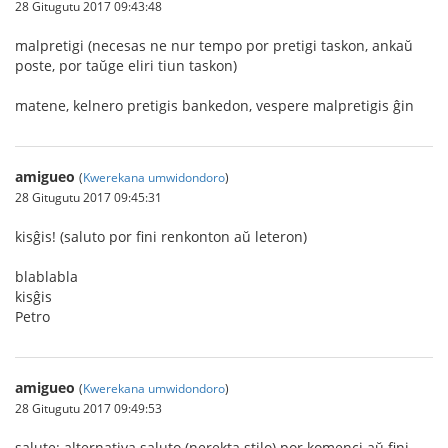
28 Gitugutu 2017 09:43:48
malpretigi (necesas ne nur tempo por pretigi taskon, ankaŭ
poste, por taŭge eliri tiun taskon)
matene, kelnero pretigis bankedon, vespere malpretigis ĝin
amigueo
(
Kwerekana umwidondoro
)
28 Gitugutu 2017 09:45:31
kisĝis! (saluto por fini renkonton aŭ leteron)
blablabla
kisĝis
Petro
amigueo
(
Kwerekana umwidondoro
)
28 Gitugutu 2017 09:49:53
salute: alternativa saluto (nerekta stilo) por komenci aŭ fini