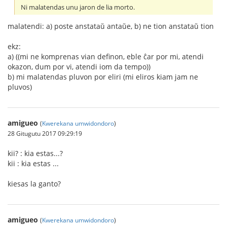
Ni malatendas unu jaron de lia morto.
malatendi: a) poste anstataŭ antaŭe, b) ne tion anstataŭ tion
ekz:
a) ((mi ne komprenas vian definon, eble ĉar por mi, atendi
okazon, dum por vi, atendi iom da tempo))
b) mi malatendas pluvon por eliri (mi eliros kiam jam ne
pluvos)
amigueo
(
Kwerekana umwidondoro
)
28 Gitugutu 2017 09:29:19
kii? : kia estas...?
kii : kia estas ...
kiesas la ganto?
amigueo
(
Kwerekana umwidondoro
)