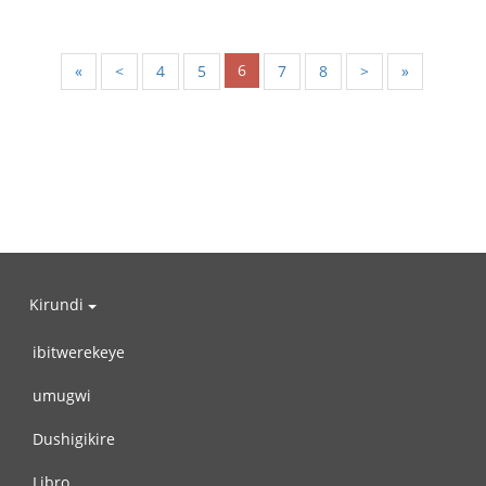
6
«
<
4
5
7
8
>
»
Kirundi
ibitwerekeye
umugwi
Dushigikire
Libro