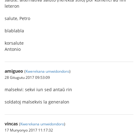
leteron
salute, Petro
blablabla
korsalute
Antonio
amigueo
(
Kwerekana umwidondoro
)
28 Gitugutu 2017 09:53:09
malsekvi: sekvi iun sed antaŭ rin
soldatoj malsekvis la generalon
vincas
(
Kwerekana umwidondoro
)
17 Munyonyo 2017 11:17:32