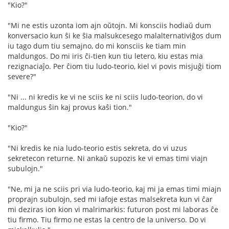
"Kio?"
"Mi ne estis uzonta iom ajn oŭtojn. Mi konsciis hodiaŭ dum
konversacio kun ŝi ke ŝia malsukcesego malalternativiĝos dum
iu tago dum tiu semajno, do mi konsciis ke tiam min
maldungos. Do mi iris ĉi-tien kun tiu letero, kiu estas mia
rezignaciaĵo. Per ĉiom tiu ludo-teorio, kiel vi povis misjuĝi tiom
severe?"
"Ni ... ni kredis ke vi ne sciis ke ni sciis ludo-teorion, do vi
maldungus ŝin kaj provus kaŝi tion."
"Kio?"
"Ni kredis ke nia ludo-teorio estis sekreta, do vi uzus
sekretecon returne. Ni ankaŭ supozis ke vi emas timi viajn
subulojn."
"Ne, mi ja ne sciis pri via ludo-teorio, kaj mi ja emas timi miajn
proprajn subulojn, sed mi iafoje estas malsekreta kun vi ĉar
mi deziras ion kion vi malrimarkis: futuron post mi laboras ĉe
tiu firmo. Tiu firmo ne estas la centro de la universo. Do vi