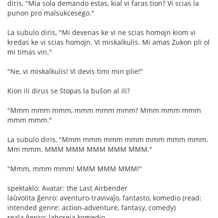
diris, "Mia sola demando estas, kial vi faras tion? Vi scias la
punon pro malsukcesego."
La subulo diris, "Mi devenas ke vi ne scias homojn kiom vi
kredas ke vi scias homojn. Vi miskalkulis. Mi amas Zukon pli ol
mi timas vin."
"Ne, vi miskalkulis! Vi devis timi min plie!"
Kion ili dirus se ŝtopas la buŝon al ili?
"Mmm mmm mmm, mmm mmm mmm? Mmm mmm mmm
mmm mmm."
La subulo diris, "Mmm mmm mmm mmm mmm mmm mmm.
Mm mmm. MMM MMM MMM MMM MMM."
"Mmm, mmm mmm! MMM MMM MMM!"
spektaklo: Avatar: the Last Airbender
laŭvolita ĝenro: aventuro-travivaĵo, fantasto, komedio (read:
intended genre: action-adventure, fantasy, comedy)
reala ĝenro: laboreja komedio