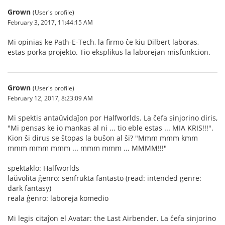
Grown
(User's profile)
February 3, 2017, 11:44:15 AM
Mi opinias ke Path-E-Tech, la firmo ĉe kiu Dilbert laboras,
estas porka projekto. Tio eksplikus la laborejan misfunkcion.
Grown
(User's profile)
February 12, 2017, 8:23:09 AM
Mi spektis antaŭvidaĵon por Halfworlds. La ĉefa sinjorino diris,
"Mi pensas ke io mankas al ni ... tio eble estas ... MIA KRIS!!!".
Kion ŝi dirus se ŝtopas la buŝon al ŝi? "Mmm mmm kmm
mmm mmm mmm ... mmm mmm ... MMMM!!!"
spektaklo: Halfworlds
laŭvolita ĝenro: senfrukta fantasto (read: intended genre:
dark fantasy)
reala ĝenro: laboreja komedio
Mi legis citaĵon el Avatar: the Last Airbender. La ĉefa sinjorino