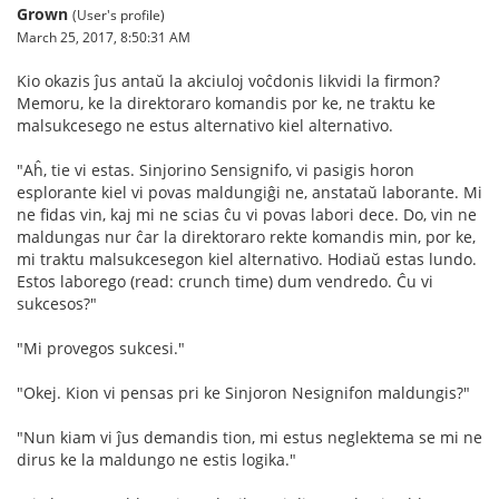
Grown
(User's profile)
March 25, 2017, 8:50:31 AM
Kio okazis ĵus antaŭ la akciuloj voĉdonis likvidi la firmon?
Memoru, ke la direktoraro komandis por ke, ne traktu ke
malsukcesego ne estus alternativo kiel alternativo.
"Aĥ, tie vi estas. Sinjorino Sensignifo, vi pasigis horon
esplorante kiel vi povas maldungiĝi ne, anstataŭ laborante. Mi
ne fidas vin, kaj mi ne scias ĉu vi povas labori dece. Do, vin ne
maldungas nur ĉar la direktoraro rekte komandis min, por ke,
mi traktu malsukcesegon kiel alternativo. Hodiaŭ estas lundo.
Estos laborego (read: crunch time) dum vendredo. Ĉu vi
sukcesos?"
"Mi provegos sukcesi."
"Okej. Kion vi pensas pri ke Sinjoron Nesignifon maldungis?"
"Nun kiam vi ĵus demandis tion, mi estus neglektema se mi ne
dirus ke la maldungo ne estis logika."