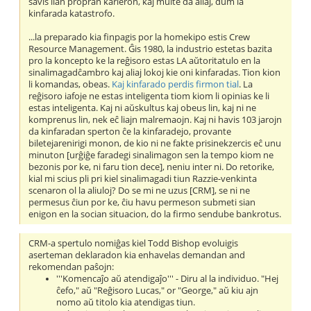
savis lian propran karieron, kaj multe da aliaj, dum la
kinfarada katastrofo.
...la preparado kia finpagis por la homekipo estis Crew
Resource Management. Ĝis 1980, la industrio estetas bazita
pro la koncepto ke la reĝisoro estas LA aŭtoritatulo en la
sinalimagadĉambro kaj aliaj lokoj kie oni kinfaradas. Tion kion
li komandas, obeas.
Kaj kinfarado perdis firmon tial
. La
reĝisoro iafoje ne estas inteligenta tiom kiom li opinias ke li
estas inteligenta. Kaj ni aŭskultus kaj obeus lin, kaj ni ne
komprenus lin, nek eĉ liajn malremaojn. Kaj ni havis 103 jarojn
da kinfaradan sperton ĉe la kinfaradejo, provante
biletejarenirigi monon, de kio ni ne fakte prisinekzercis eĉ unu
minuton [urĝiĝe faradegi sinalimagon sen la tempo kiom ne
bezonis por ke, ni faru tion dece], neniu inter ni. Do retorike,
kial mi scius pli pri kiel sinalimagadi tiun Razzie-venkinta
scenaron ol la aliuloj? Do se mi ne uzus [CRM], se ni ne
permesus ĉiun por ke, ĉiu havu permeson submeti sian
enigon en la socian situacion, do la firmo sendube bankrotus.
CRM-a spertulo nomiĝas kiel Todd Bishop evoluigis
aserteman deklaradon kia enhavelas demandan and
rekomendan paŝojn:
'''Komencaĵo aŭ atendigaĵo''' - Diru al la individuo. "Hej
ĉefo," aŭ "Reĝisoro Lucas," or "George," aŭ kiu ajn
nomo aŭ titolo kia atendigas tiun.