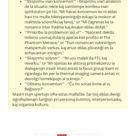
'''Eksprimu vian koncernon''' - Eksprimu vian analizon
de la situatio rekte kaj samtempe konfesu vian
spiritstaton pri tio. "Mi havas koncernon ke ni eblas
havi tro multe biletejarenirigaĵo eskapi la mokon el
malmola-sciencfikciaj fanoj," or "Mi ĉagrenas ke la
romanco inter Padme kaj Anakin eblas disfali."
'''Priskribu la problemon laŭ vi''' - "Naŭcent dekdu
miliono usonaj dolaroj aperas kiel profito el The
Phantom Menace," or "Tiun romancan subintrigon
malspertulo verkas, kaj enuo eblas plivastiĝi en la
enhavantan intrigon."
'''Eksprimu solvon''' - "Ni uzu malpli da FTL kaj
reverku," or "Mi opinias ke aktoroj prisinekzercu la
dialogerojn (read: lines) antaŭ la focus group kiam ni
rigardegu ilin per la thermal imaging camera antaŭ ni
devoligi homekipojn al scenejo."
'''Obtenu konsenton''' - "Ĉu tio sonas bone al vi,
Reĝisoro?"
Mastri tiujn spertojn ofte estas malfaĉile, ĉar tioj eblas devigi
signifoplenajn ŝanĝojn pri personaj kutimoj, interpersonadoj,
kaj organiza kulturo.