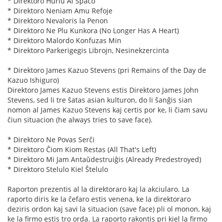
* Direktoro Hurlu Al Spaco
* Direktoro Neniam Amu Refoje
* Direktoro Nevaloris la Penon
* Direktoro Ne Plu Kunkora (No Longer Has A Heart)
* Direktoro Malordo Konfuzas Min
* Direktoro Parkerigegis Librojn, Nesinekzercinta
* Direktoro James Kazuo Stevens (pri Remains of the Day de
Kazuo Ishiguro)
Direktoro James Kazuo Stevens estis Direktoro James John
Stevens, sed li tre ŝatas asian kulturon, do li ŝanĝis sian
nomon al James Kazuo Stevens kaj certis por ke, li ĉiam savu
ĉiun situacion (he always tries to save face).
* Direktoro Ne Povas Serĉi
* Direktoro Ĉiom Kiom Restas (All That's Left)
* Direktoro Mi Jam Antaŭdestruiĝis (Already Predestroyed)
* Direktoro Stelulo Kiel Ŝtelulo
Raporton prezentis al la direktoraro kaj la akciularo. La
raporto diris ke la ĉefaro estis venena, ke la direktoraro
deziris ordon kaj savi la situacion (save face) pli ol monon, kaj
ke la firmo estis tro orda. La raporto rakontis pri kiel la firmo