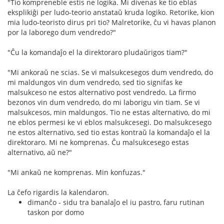
"Tio kompreneble estis ne logika. Mi divenas ke tio eblas
eksplikiĝi per ludo-teorio anstataŭ kruda logiko. Retorike, kion
mia ludo-teoristo dirus pri tio? Malretorike, ĉu vi havas planon
por la laborego dum vendredo?"
"Ĉu la komandaĵo el la direktoraro pludaŭrigos tiam?"
"Mi ankoraŭ ne scias. Se vi malsukcesegos dum vendredo, do
mi maldungos vin dum vendredo, sed tio signifas ke
malsukceso ne estos alternativo post vendredo. La firmo
bezonos vin dum vendredo, do mi laborigu vin tiam. Se vi
malsukcesos, min maldungos. Tio ne estas alternativo, do mi
ne eblos permesi ke vi eblos malsukcesegi. Do malsukcesego
ne estos alternativo, sed tio estas kontraŭ la komandaĵo el la
direktoraro. Mi ne komprenas. Ĉu malsukcesego estas
alternativo, aŭ ne?"
"Mi ankaŭ ne komprenas. Min konfuzas."
La ĉefo rigardis la kalendaron.
dimanĉo - sidu tra banalaĵo el iu pastro, faru rutinan
taskon por domo