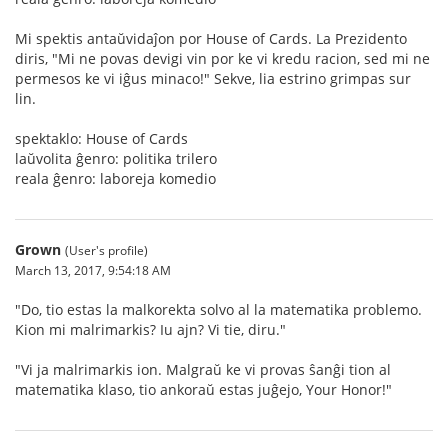
Mi spektis antaŭvidaĵon por House of Cards. La Prezidento
diris, "Mi ne povas devigi vin por ke vi kredu racion, sed mi ne
permesos ke vi iĝus minaco!" Sekve, lia estrino grimpas sur
lin.
spektaklo: House of Cards
laŭvolita ĝenro: politika trilero
reala ĝenro: laboreja komedio
Grown
(User's profile)
March 13, 2017, 9:54:18 AM
"Do, tio estas la malkorekta solvo al la matematika problemo.
Kion mi malrimarkis? Iu ajn? Vi tie, diru."
"Vi ja malrimarkis ion. Malgraŭ ke vi provas ŝanĝi tion al
matematika klaso, tio ankoraŭ estas juĝejo, Your Honor!"