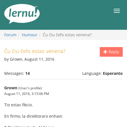
Skip
to
Men
the
content
Forum
Humour
Ĉu ĉiu ĉefo estas venena?
Ĉu ĉiu ĉefo estas venena?
Reply
by Grown, August 11, 2016
Messages:
14
Language:
Esperanto
Grown
(User's profile)
August 11, 2016, 3:15:06 PM
Tio estas fikcio.
En firmo, la direktoraro enhavi: