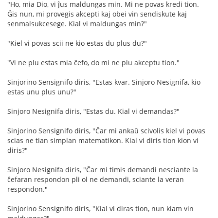
"Ho, mia Dio, vi ĵus maldungas min. Mi ne povas kredi tion.
Ĝis nun, mi provegis akcepti kaj obei vin sendiskute kaj
senmalsukcesege. Kial vi maldungas min?"
"Kiel vi povas scii ne kio estas du plus du?"
"Vi ne plu estas mia ĉefo, do mi ne plu akceptu tion."
Sinjorino Sensignifo diris, "Estas kvar. Sinjoro Nesignifa, kio
estas unu plus unu?"
Sinjoro Nesignifa diris, "Estas du. Kial vi demandas?"
Sinjorino Sensignifo diris, "Ĉar mi ankaŭ scivolis kiel vi povas
scias ne tian simplan matematikon. Kial vi diris tion kion vi
diris?"
Sinjoro Nesignifa diris, "Ĉar mi timis demandi nesciante la
ĉefaran respondon pli ol ne demandi, sciante la veran
respondon."
Sinjorino Sensignifo diris, "Kial vi diras tion, nun kiam vin