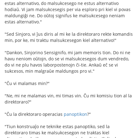
estas alternativo, do malsukcesego ne estus alternativo
hodiaŭ. Vi jam malsukcesegis per via esploro pri kiel vi povas
maldungiĝi ne. Do oŭtoj signifus ke malsukcesego neniam
estas alternativo."
"Sed Sinjoro, vi ĵus diris al mi ke la direktoraro rekte komandis
min, por ke, mi traktu malsukcesegon kiel alternativo!"
"Dankon, Sinjorino Sensignifo, mi jam memoris tion. Do ni ne
havu neniom oŭtojn, do se vi malsukcesegos dum vendredo,
do vi ne plu havos laborpostenojn ĉi-tie. Ankaŭ eĉ se vi
sukcesos, min malgraŭe maldungos pro vi."
"Ĉu vi malamas min?"
"Ne, mi ne malamas vin, mi timas vin. Ĉu mi komisiu tion al la
direktoraro?"
"Ĉu la direktoraro operacias
panoptikon
?"
"Tiun konstruaĵo ne teknike estas panoptiko, sed la
direktoraro timas ke malsukcesegon ne traktas kiel