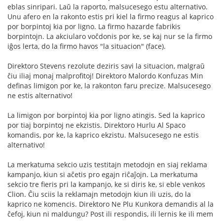
eblas sinripari. Laŭ la raporto, malsucesego estu alternativo.
Unu afero en la rakonto estis pri kiel la firmo reagus al kaprico
por borpintoj kia por ligno. La firmo hazarde fabrikis
borpintojn. La akciularo voĉdonis por ke, se kaj nur se la firmo
iĝos lerta, do la firmo havos "la situacion" (face).
Direktoro Stevens rezolute deziris savi la situacion, malgraŭ
ĉiu iliaj monaj malprofitoj! Direktoro Malordo Konfuzas Min
definas limigon por ke, la rakonton faru precize. Malsucesego
ne estis alternativo!
La limigon por borpintoj kia por ligno atingis. Sed la kaprico
por tiaj borpintoj ne ekzistis. Direktoro Hurlu Al Spaco
komandis, por ke, la kaprico ekzistu. Malsucesego ne estis
alternativo!
La merkatuma sekcio uzis testitajn metodojn en siaj reklama
kampanjo, kiun si aĉetis pro egajn riĉaĵojn. La merkatuma
sekcio tre fieris pri la kampanjo, ke si diris ke, si eble venkos
Clion. Ĉiu sciis la reklamajn metodojn kiun ili uzis, do la
kaprico ne komencis. Direktoro Ne Plu Kunkora demandis al la
ĉefoj, kiun ni maldungu? Post ili respondis, ili lernis ke ili mem