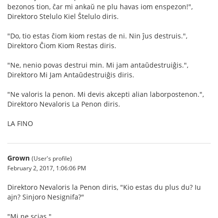
bezonos tion, ĉar mi ankaŭ ne plu havas iom enspezon!",
Direktoro Stelulo Kiel Ŝtelulo diris.
"Do, tio estas ĉiom kiom restas de ni. Nin ĵus destruis.",
Direktoro Ĉiom Kiom Restas diris.
"Ne, nenio povas destrui min. Mi jam antaŭdestruiĝis.",
Direktoro Mi Jam Antaŭdestruiĝis diris.
"Ne valoris la penon. Mi devis akcepti alian laborpostenon.",
Direktoro Nevaloris La Penon diris.
LA FINO
Grown
(User's profile)
February 2, 2017, 1:06:06 PM
Direktoro Nevaloris la Penon diris, "Kio estas du plus du? Iu
ajn? Sinjoro Nesignifa?"
"Mi ne scias."