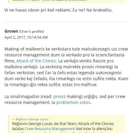
Vi ne havas ideon pri kiel reklami, ĉu ne? Ne krokodilu.
Grown
(User's profile)
April 2, 2017, 10:14:34 AM
Making-of malkovris ke verkistaro tute malsukcesegis uzi crew
resource management dum la verkado pro la sciencfantasta
filmo,
Attack of the Clones
. La verkaĵo venkis Razzie pro
malbona verkaĵo. La verkistoj malrekte provis rimarkigi la
ĉefan verkiston, sed ĉar la ĉefo estas legenda sukceseginto
dum verko kaj ĉefado, ilia rimarkigo ne estis sufiĉe rekta. Kiam
la rimarkigo iĝis rekta sufiĉe, estas tro malfrue.
La sinalimagadon (read:
previz
making) urĝiĝis, sed per crew
resource management, la
problemon solvis
.
Reĝisoro George Lucas:
Reĝisoro George Lucas, de Star Wars: Attack of the Clones,
laŭdas
Crew Resource Management
kiel inter la aferoj kiu