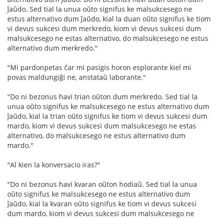
ĵaŭdo. Sed tial la unua oŭto signifus ke malsukcesego ne
estus alternativo dum ĵaŭdo, kial la duan oŭto signifus ke tiom
vi devus sukcesi dum merkredo, kiom vi devus sukcesi dum
malsukcesego ne estas alternativo, do malsukcesego ne estus
alternativo dum merkredo."
"Mi pardonpetas ĉar mi pasigis horon esplorante kiel mi
povas maldungiĝi ne, anstataŭ laborante."
"Do ni bezonus havi trian oŭton dum merkredo. Sed tial la
unua oŭto signifus ke malsukcesego ne estus alternativo dum
ĵaŭdo, kial la trian oŭto signifus ke tiom vi devus sukcesi dum
mardo, kiom vi devus sukcesi dum malsukcesego ne estas
alternativo, do malsukcesego ne estus alternativo dum
mardo."
"Al kien la konversacio iras?"
"Do ni bezonus havi kvaran oŭton hodiaŭ. Sed tial la unua
oŭto signifus ke malsukcesego ne estus alternativo dum
ĵaŭdo, kial la kvaran oŭto signifus ke tiom vi devus sukcesi
dum mardo, kiom vi devus sukcesi dum malsukcesego ne