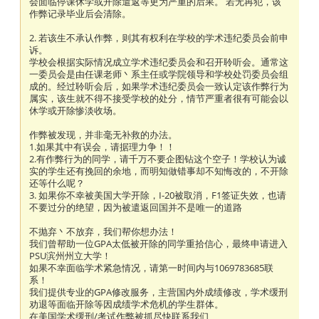
会面临停课休学或开除遣返等更为严重的后果。 若无再犯，该
作弊记录毕业后会清除。
2. 若该生不承认作弊，则其有权利在学校的学术违纪委员会前申
诉。
学校会根据实际情况成立学术违纪委员会和召开聆听会。通常这
一委员会是由任课老师丶系主任或学院领导和学校处罚委员会组
成的。经过聆听会后，如果学术违纪委员会一致认定该作弊行为
属实，该生就不得不接受学校的处分，情节严重者很有可能会以
休学或开除惨淡收场。
作弊被发现，并非毫无补救的办法。
1.如果其中有误会，请据理力争！！
2.有作弊行为的同学，请千万不要企图钻这个空子！学校认为诚
实的学生还有挽回的余地，而明知做错事却不知悔改的，不开除
还等什么呢？
3. 如果你不幸被美国大学开除，I-20被取消，F1签证失效，也请
不要过分的绝望，因为被遣返回国并不是唯一的道路
不抛弃丶不放弃，我们帮你想办法！
我们曾帮助一位GPA太低被开除的同学重拾信心，最终申请进入
PSU滨州州立大学！
如果不幸面临学术紧急情况，请第一时间内与1069783685联
系！
我们提供专业的GPA修改服务，主营国内外成绩修改，学术缓刑
劝退等面临开除等因成绩学术危机的学生群体。
在美国学术缓刑/考试作弊被抓尽快联系我们