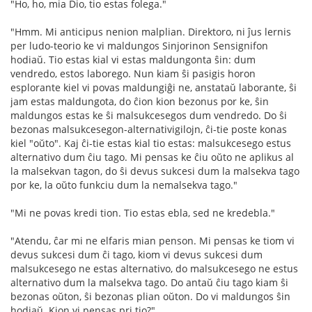
"Ho, ho, mia Dio, tio estas folega."
"Hmm. Mi anticipus nenion malplian. Direktoro, ni ĵus lernis
per ludo-teorio ke vi maldungos Sinjorinon Sensignifon
hodiaŭ. Tio estas kial vi estas maldungonta ŝin: dum
vendredo, estos laborego. Nun kiam ŝi pasigis horon
esplorante kiel vi povas maldungiĝi ne, anstataŭ laborante, ŝi
jam estas maldungota, do ĉion kion bezonus por ke, ŝin
maldungos estas ke ŝi malsukcesegos dum vendredo. Do ŝi
bezonas malsukcesegon-alternativigilojn, ĉi-tie poste konas
kiel "oŭto". Kaj ĉi-tie estas kial tio estas: malsukcesego estus
alternativo dum ĉiu tago. Mi pensas ke ĉiu oŭto ne aplikus al
la malsekvan tagon, do ŝi devus sukcesi dum la malsekva tago
por ke, la oŭto funkciu dum la nemalsekva tago."
"Mi ne povas kredi tion. Tio estas ebla, sed ne kredebla."
"Atendu, ĉar mi ne elfaris mian penson. Mi pensas ke tiom vi
devus sukcesi dum ĉi tago, kiom vi devus sukcesi dum
malsukcesego ne estas alternativo, do malsukcesego ne estus
alternativo dum la malsekva tago. Do antaŭ ĉiu tago kiam ŝi
bezonas oŭton, ŝi bezonas plian oŭton. Do vi maldungos ŝin
hodiaŭ. Kion vi pensas pri tio?"