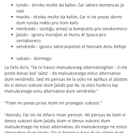
lundo - drinku multe da kafon, ĉar laboro komencas je
naŭ
mardo - drinku multe da kafon, ĉar vi ne povas dormi
dum lunda nokto pro tiom kafo
merkredo - stultiĝu antaŭ la komputilo pro sendormeco
ĵaŭdo - ignoru hurlaĵon el Hurlu Al Spaco pro
senlaboreco
vendredo - ignoru laboronpeton el Neniam Amu Refoje
sabato - dormegu
La ĉefo diris, "Se ni havus malsukceseg-alternativigilon - ĉi-tie
poste konas kiel 'oŭto' - do malsukcesego estus alternativo
dum vendredo. Sed mi pensas ke la oŭto ne aplikus al ĵaŭdon,
do vi devus sukcesi dum ĵaŭdo por ke, la oŭto funkciu kaj
malsukcesego estu alternativo dum vendredo."
"Tiom mi povas provi, kiom mi provegos sukcesi."
"Atendu, ĉar mi ne elfaris mian penson. Mi pensas ke tiom vi
devus sukcesi dum ĵaŭdo, kiom vi devus sukcesi dum
malsukcesego ne estas alternativo, do malsukcesego ne estus
alternativo dum ĵaŭdo. Do ni bezonus havi duan oŭton dum