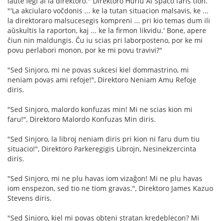
laŭte legi al la direktoro." Direktoro Hurlu Al Spaco faris tion.
"'La akciularo voĉdonis ... ke la tutan situacion malsavis, ke ...
la direktoraro malsucesegis kompreni ... pri kio temas dum ili
aŭskultis la raporton, kaj ... ke la firmon likvidu.' Bone, apere
ĉiun nin maldungis. Ĉu iu scias pri laborposteno, por ke mi
povu perlabori monon, por ke mi povu travivi?"
"Sed Sinjoro, mi ne povas sukcesi kiel dommastrino, mi
neniam povas ami refoje!", Direktoro Neniam Amu Refoje
diris.
"Sed Sinjoro, malordo konfuzas min! Mi ne scias kion mi
faru!", Direktoro Malordo Konfuzas Min diris.
"Sed Sinjoro, la libroj neniam diris pri kion ni faru dum tiu
situacio!", Direktoro Parkeregigis Librojn, Nesinekzercinta
diris.
"Sed Sinjoro, mi ne plu havas iom vizaĝon! Mi ne plu havas
iom enspezon, sed tio ne tiom gravas.", Direktoro James Kazuo
Stevens diris.
"Sed Sinjoro, kiel mi povas obteni stratan kredeblecon? Mi