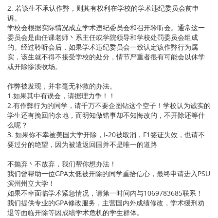
2. 若该生不承认作弊，则其有权利在学校的学术违纪委员会前申
诉。
学校会根据实际情况成立学术违纪委员会和召开聆听会。通常这一
委员会是由任课老师丶系主任或学院领导和学校处罚委员会组成
的。经过聆听会后，如果学术违纪委员会一致认定该作弊行为属
实，该生就不得不接受学校的处分，情节严重者很有可能会以休学
或开除惨淡收场。
作弊被发现，并非毫无补救的办法。
1.如果其中有误会，请据理力争！！
2.有作弊行为的同学，请千万不要企图钻这个空子！学校认为诚实的
学生还有挽回的余地，而明知做错事却不知悔改的，不开除还等什
么呢？
3. 如果你不幸被美国大学开除，I-20被取消，F1签证失效，也请不
要过分的绝望，因为被遣返回国并不是唯一的道路
不抛弃丶不放弃，我们帮你想办法！
我们曾帮助一位GPA太低被开除的同学重拾信心，最终申请进入PSU
滨州州立大学！
如果不幸面临学术紧急情况，请第一时间内与1069783685联系！
我们提供专业的GPA修改服务，主营国内外成绩修改，学术缓刑劝
退等面临开除等因成绩学术危机的学生群体。