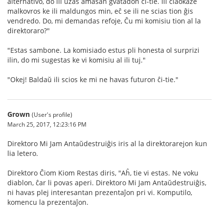
alternativo, do ili uzas amasan gvatadon ĉi-tie. Ili ĉiaokaze
malkovros ke ili maldungos min, eĉ se ili ne scias tion ĝis
vendredo. Do, mi demandas refoje, Ĉu mi komisiu tion al la
direktoraro?"
"Estas sambone. La komisiado estus pli honesta ol surprizi
ilin, do mi sugestas ke vi komisiu al ili tuj."
"Okej! Baldaŭ ili scios ke mi ne havas futuron ĉi-tie."
Grown
(User's profile)
March 25, 2017, 12:23:16 PM
Direktoro Mi Jam Antaŭdestruiĝis iris al la direktorarejon kun
lia letero.
Direktoro Ĉiom Kiom Restas diris, "Aĥ, tie vi estas. Ne voku
diablon, ĉar li povas aperi. Direktoro Mi Jam Antaŭdestruiĝis,
ni havas plej interesantan prezentaĵon pri vi. Komputilo,
komencu la prezentaĵon.