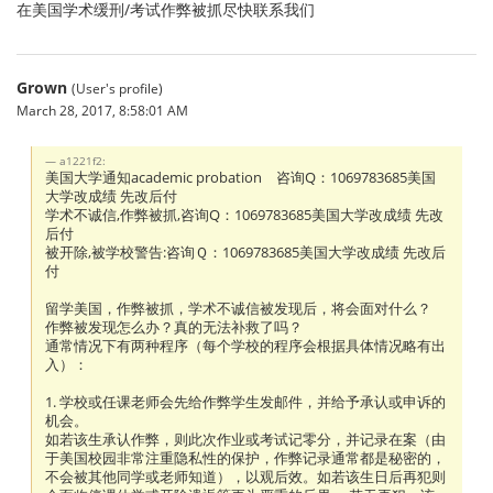
在美国学术缓刑/考试作弊被抓尽快联系我们
Grown
(User's profile)
March 28, 2017, 8:58:01 AM
a1221f2:
美国大学通知academic probation 咨询Q：1069783685美国
大学改成绩 先改后付
学术不诚信,作弊被抓,咨询Q：1069783685美国大学改成绩 先改
后付
被开除,被学校警告:咨询Ｑ：1069783685美国大学改成绩 先改后
付
留学美国，作弊被抓，学术不诚信被发现后，将会面对什么？
作弊被发现怎么办？真的无法补救了吗？
通常情况下有两种程序（每个学校的程序会根据具体情况略有出
入）：
1. 学校或任课老师会先给作弊学生发邮件，并给予承认或申诉的
机会。
如若该生承认作弊，则此次作业或考试记零分，并记录在案（由
于美国校园非常注重隐私性的保护，作弊记录通常都是秘密的，
不会被其他同学或老师知道），以观后效。如若该生日后再犯则