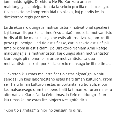
jam maldungiĝis. Direktoro Ne Plu Kunkora amase
maldungegis la plejparton da la sekcio pro ilia malsucesego.
Do la sekcio ne komprenis kial tio okazis, kaj plendis ke, la
direktoraro regis per timo.
La direktoraro dungetis motivantiston (motivational speaker)
kaj komandis por ke, la timo ĉesu antaŭ lundo. La motivantisto
hurlis al ili, ke malsucesego ne estis alternativo, kaj por ke, ili
provu pli penige! Sed tio estis fiasko, ĉar la sekcio estis eĉ pli
tima ol kiom ili estis ĉiam. Do Direktoro Neniam Amu Refoje
maldungegis la motivantiston, kaj dungis alian motivantiston
kiun pagis pli monon ol la unue motivantisto. La dua
motivantisto instruis por ke, la sekcio mensogu ke ili ne timas.
"Sakreton kiu estas mallerte ĉar tio estas aĝotaŭga. Neniu
sendas iun kies laborposteno estas halti timan kulturon. Krom
se - halti timan kulturon estas importanta laŭ tiu sufiĉe, por
ke, malsucesego dum ties peno halti la timan kulturon ne estu
alternativo! Klare, ĉar la ĉefo timas, la ĉefo maldungos ĉiun
kiu timas kaj ne estas li!", Sinjoro Nesignifa diris.
"Kion tio signifas?" Sinjorino Sensignifo diris.