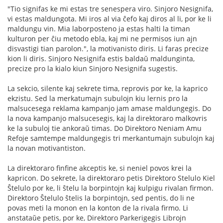
"Tio signifas ke mi estas tre senespera viro. Sinjoro Nesignifa,
vi estas maldungota. Mi iros al via ĉefo kaj diros al li, por ke li
maldungu vin. Mia laborposteno ja estas halti la timan
kulturon per ĉiu metodo ebla, kaj mi ne permisos iun ajn
disvastigi tian parolon.", la motivanisto diris. Li faras precize
kion li diris. Sinjoro Nesignifa estis baldaŭ maldunginta,
precize pro la kialo kiun Sinjoro Nesignifa sugestis.
La sekcio, silente kaj sekrete tima, reprovis por ke, la kaprico
ekzistu. Sed la merkatumajn subulojn kiu lernis pro la
malsucesega reklama kampanjo jam amase maldungegis. Do
la nova kampanjo malsucesegis, kaj la direktoraro malkovris
ke la subuloj tie ankoraŭ timas. Do Direktoro Neniam Amu
Refoje samtempe maldungegis tri merkantumajn subulojn kaj
la novan motivantiston.
La direktoraro finfine akceptis ke, si neniel povos krei la
kapricon. Do sekrete, la direktoraro petis Direktoro Stelulo Kiel
Ŝtelulo por ke, li ŝtelu la borpintojn kaj kulpigu rivalan firmon.
Direktoro Ŝtelulo ŝtelis la borpintojn, sed pentis, do li ne
povas meti la monon en la konton de la rivala firmo. Li
anstataŭe petis, por ke, Direktoro Parkerigegis Librojn