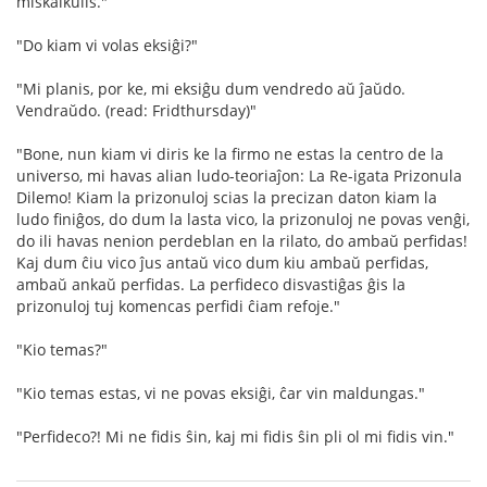
miskalkulis."
"Do kiam vi volas eksiĝi?"
"Mi planis, por ke, mi eksiĝu dum vendredo aŭ ĵaŭdo.
Vendraŭdo. (read: Fridthursday)"
"Bone, nun kiam vi diris ke la firmo ne estas la centro de la
universo, mi havas alian ludo-teoriaĵon: La Re-igata Prizonula
Dilemo! Kiam la prizonuloj scias la precizan daton kiam la
ludo finiĝos, do dum la lasta vico, la prizonuloj ne povas venĝi,
do ili havas nenion perdeblan en la rilato, do ambaŭ perfidas!
Kaj dum ĉiu vico ĵus antaŭ vico dum kiu ambaŭ perfidas,
ambaŭ ankaŭ perfidas. La perfideco disvastiĝas ĝis la
prizonuloj tuj komencas perfidi ĉiam refoje."
"Kio temas?"
"Kio temas estas, vi ne povas eksiĝi, ĉar vin maldungas."
"Perfideco?! Mi ne fidis ŝin, kaj mi fidis ŝin pli ol mi fidis vin."