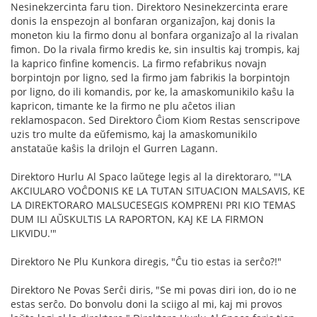
Nesinekzercinta faru tion. Direktoro Nesinekzercinta erare
donis la enspezojn al bonfaran organizaĵon, kaj donis la
moneton kiu la firmo donu al bonfara organizaĵo al la rivalan
fimon. Do la rivala firmo kredis ke, sin insultis kaj trompis, kaj
la kaprico finfine komencis. La firmo refabrikus novajn
borpintojn por ligno, sed la firmo jam fabrikis la borpintojn
por ligno, do ili komandis, por ke, la amaskomunikilo kaŝu la
kapricon, timante ke la firmo ne plu aĉetos ilian
reklamospacon. Sed Direktoro Ĉiom Kiom Restas senscripove
uzis tro multe da eŭfemismo, kaj la amaskomunikilo
anstataŭe kaŝis la drilojn el Gurren Lagann.
Direktoro Hurlu Al Spaco laŭtege legis al la direktoraro, "'LA
AKCIULARO VOĈDONIS KE LA TUTAN SITUACION MALSAVIS, KE
LA DIREKTORARO MALSUCESEGIS KOMPRENI PRI KIO TEMAS
DUM ILI AŬSKULTIS LA RAPORTON, KAJ KE LA FIRMON
LIKVIDU.'"
Direktoro Ne Plu Kunkora diregis, "Ĉu tio estas ia serĉo?!"
Direktoro Ne Povas Serĉi diris, "Se mi povas diri ion, do io ne
estas serĉo. Do bonvolu doni la sciigo al mi, kaj mi provos