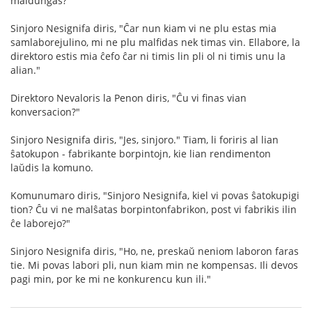
maldungas?"
Sinjoro Nesignifa diris, "Ĉar nun kiam vi ne plu estas mia
samlaborejulino, mi ne plu malfidas nek timas vin. Ellabore, la
direktoro estis mia ĉefo ĉar ni timis lin pli ol ni timis unu la
alian."
Direktoro Nevaloris la Penon diris, "Ĉu vi finas vian
konversacion?"
Sinjoro Nesignifa diris, "Jes, sinjoro." Tiam, li foriris al lian
ŝatokupon - fabrikante borpintojn, kie lian rendimenton
laŭdis la komuno.
Komunumaro diris, "Sinjoro Nesignifa, kiel vi povas ŝatokupigi
tion? Ĉu vi ne malŝatas borpintonfabrikon, post vi fabrikis ilin
ĉe laborejo?"
Sinjoro Nesignifa diris, "Ho, ne, preskaŭ neniom laboron faras
tie. Mi povas labori pli, nun kiam min ne kompensas. Ili devos
pagi min, por ke mi ne konkurencu kun ili."