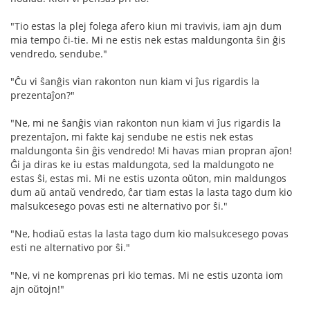
"Tio estas la plej folega afero kiun mi travivis, iam ajn dum
mia tempo ĉi-tie. Mi ne estis nek estas maldungonta ŝin ĝis
vendredo, sendube."
"Ĉu vi ŝanĝis vian rakonton nun kiam vi ĵus rigardis la
prezentaĵon?"
"Ne, mi ne ŝanĝis vian rakonton nun kiam vi ĵus rigardis la
prezentaĵon, mi fakte kaj sendube ne estis nek estas
maldungonta ŝin ĝis vendredo! Mi havas mian propran aĵon!
Ĝi ja diras ke iu estas maldungota, sed la maldungoto ne
estas ŝi, estas mi. Mi ne estis uzonta oŭton, min maldungos
dum aŭ antaŭ vendredo, ĉar tiam estas la lasta tago dum kio
malsukcesego povas esti ne alternativo por ŝi."
"Ne, hodiaŭ estas la lasta tago dum kio malsukcesego povas
esti ne alternativo por ŝi."
"Ne, vi ne komprenas pri kio temas. Mi ne estis uzonta iom
ajn oŭtojn!"