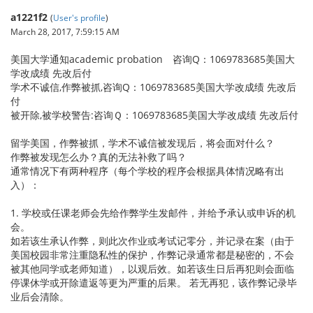
a1221f2
(
User's profile
)
March 28, 2017, 7:59:15 AM
美国大学通知academic probation 咨询Q：1069783685美国大
学改成绩 先改后付
学术不诚信,作弊被抓,咨询Q：1069783685美国大学改成绩 先改后
付
被开除,被学校警告:咨询Ｑ：1069783685美国大学改成绩 先改后付
留学美国，作弊被抓，学术不诚信被发现后，将会面对什么？
作弊被发现怎么办？真的无法补救了吗？
通常情况下有两种程序（每个学校的程序会根据具体情况略有出
入）：
1. 学校或任课老师会先给作弊学生发邮件，并给予承认或申诉的机
会。
如若该生承认作弊，则此次作业或考试记零分，并记录在案（由于
美国校园非常注重隐私性的保护，作弊记录通常都是秘密的，不会
被其他同学或老师知道），以观后效。如若该生日后再犯则会面临
停课休学或开除遣返等更为严重的后果。 若无再犯，该作弊记录毕
业后会清除。