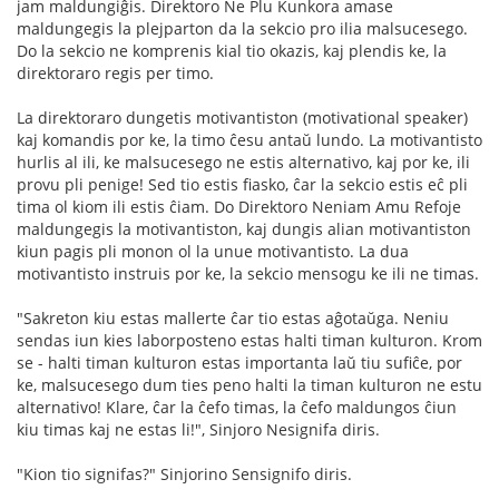
jam maldungiĝis. Direktoro Ne Plu Kunkora amase
maldungegis la plejparton da la sekcio pro ilia malsucesego.
Do la sekcio ne komprenis kial tio okazis, kaj plendis ke, la
direktoraro regis per timo.
La direktoraro dungetis motivantiston (motivational speaker)
kaj komandis por ke, la timo ĉesu antaŭ lundo. La motivantisto
hurlis al ili, ke malsucesego ne estis alternativo, kaj por ke, ili
provu pli penige! Sed tio estis fiasko, ĉar la sekcio estis eĉ pli
tima ol kiom ili estis ĉiam. Do Direktoro Neniam Amu Refoje
maldungegis la motivantiston, kaj dungis alian motivantiston
kiun pagis pli monon ol la unue motivantisto. La dua
motivantisto instruis por ke, la sekcio mensogu ke ili ne timas.
"Sakreton kiu estas mallerte ĉar tio estas aĝotaŭga. Neniu
sendas iun kies laborposteno estas halti timan kulturon. Krom
se - halti timan kulturon estas importanta laŭ tiu sufiĉe, por
ke, malsucesego dum ties peno halti la timan kulturon ne estu
alternativo! Klare, ĉar la ĉefo timas, la ĉefo maldungos ĉiun
kiu timas kaj ne estas li!", Sinjoro Nesignifa diris.
"Kion tio signifas?" Sinjorino Sensignifo diris.