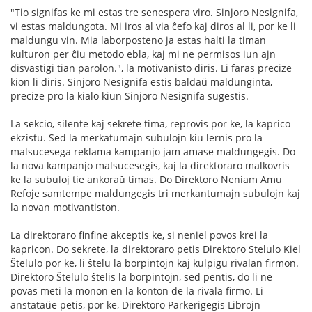
"Tio signifas ke mi estas tre senespera viro. Sinjoro Nesignifa,
vi estas maldungota. Mi iros al via ĉefo kaj diros al li, por ke li
maldungu vin. Mia laborposteno ja estas halti la timan
kulturon per ĉiu metodo ebla, kaj mi ne permisos iun ajn
disvastigi tian parolon.", la motivanisto diris. Li faras precize
kion li diris. Sinjoro Nesignifa estis baldaŭ maldunginta,
precize pro la kialo kiun Sinjoro Nesignifa sugestis.
La sekcio, silente kaj sekrete tima, reprovis por ke, la kaprico
ekzistu. Sed la merkatumajn subulojn kiu lernis pro la
malsucesega reklama kampanjo jam amase maldungegis. Do
la nova kampanjo malsucesegis, kaj la direktoraro malkovris
ke la subuloj tie ankoraŭ timas. Do Direktoro Neniam Amu
Refoje samtempe maldungegis tri merkantumajn subulojn kaj
la novan motivantiston.
La direktoraro finfine akceptis ke, si neniel povos krei la
kapricon. Do sekrete, la direktoraro petis Direktoro Stelulo Kiel
Ŝtelulo por ke, li ŝtelu la borpintojn kaj kulpigu rivalan firmon.
Direktoro Ŝtelulo ŝtelis la borpintojn, sed pentis, do li ne
povas meti la monon en la konton de la rivala firmo. Li
anstataŭe petis, por ke, Direktoro Parkerigegis Librojn