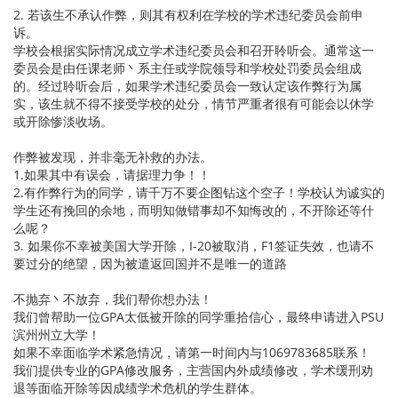
2. 若该生不承认作弊，则其有权利在学校的学术违纪委员会前申
诉。
学校会根据实际情况成立学术违纪委员会和召开聆听会。通常这一
委员会是由任课老师丶系主任或学院领导和学校处罚委员会组成
的。经过聆听会后，如果学术违纪委员会一致认定该作弊行为属
实，该生就不得不接受学校的处分，情节严重者很有可能会以休学
或开除惨淡收场。
作弊被发现，并非毫无补救的办法。
1.如果其中有误会，请据理力争！！
2.有作弊行为的同学，请千万不要企图钻这个空子！学校认为诚实的
学生还有挽回的余地，而明知做错事却不知悔改的，不开除还等什
么呢？
3. 如果你不幸被美国大学开除，I-20被取消，F1签证失效，也请不
要过分的绝望，因为被遣返回国并不是唯一的道路
不抛弃丶不放弃，我们帮你想办法！
我们曾帮助一位GPA太低被开除的同学重拾信心，最终申请进入PSU
滨州州立大学！
如果不幸面临学术紧急情况，请第一时间内与1069783685联系！
我们提供专业的GPA修改服务，主营国内外成绩修改，学术缓刑劝
退等面临开除等因成绩学术危机的学生群体。