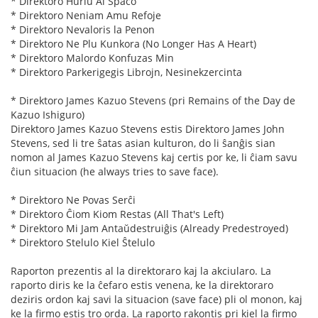
* Direktoro Hurlu Al Spaco
* Direktoro Neniam Amu Refoje
* Direktoro Nevaloris la Penon
* Direktoro Ne Plu Kunkora (No Longer Has A Heart)
* Direktoro Malordo Konfuzas Min
* Direktoro Parkerigegis Librojn, Nesinekzercinta
* Direktoro James Kazuo Stevens (pri Remains of the Day de
Kazuo Ishiguro)
Direktoro James Kazuo Stevens estis Direktoro James John
Stevens, sed li tre ŝatas asian kulturon, do li ŝanĝis sian
nomon al James Kazuo Stevens kaj certis por ke, li ĉiam savu
ĉiun situacion (he always tries to save face).
* Direktoro Ne Povas Serĉi
* Direktoro Ĉiom Kiom Restas (All That's Left)
* Direktoro Mi Jam Antaŭdestruiĝis (Already Predestroyed)
* Direktoro Stelulo Kiel Ŝtelulo
Raporton prezentis al la direktoraro kaj la akciularo. La
raporto diris ke la ĉefaro estis venena, ke la direktoraro
deziris ordon kaj savi la situacion (save face) pli ol monon, kaj
ke la firmo estis tro orda. La raporto rakontis pri kiel la firmo