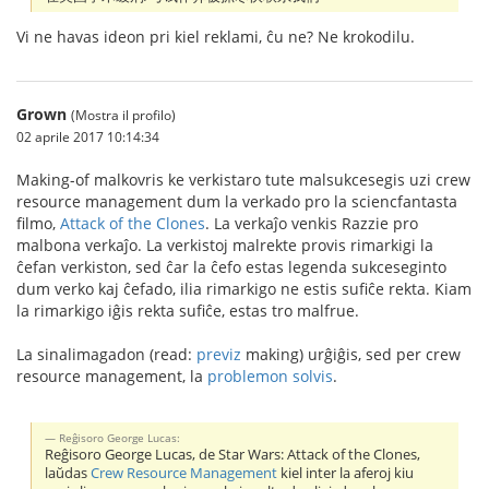
Vi ne havas ideon pri kiel reklami, ĉu ne? Ne krokodilu.
Grown
(Mostra il profilo)
02 aprile 2017 10:14:34
Making-of malkovris ke verkistaro tute malsukcesegis uzi crew
resource management dum la verkado pro la sciencfantasta
filmo,
Attack of the Clones
. La verkaĵo venkis Razzie pro
malbona verkaĵo. La verkistoj malrekte provis rimarkigi la
ĉefan verkiston, sed ĉar la ĉefo estas legenda sukceseginto
dum verko kaj ĉefado, ilia rimarkigo ne estis sufiĉe rekta. Kiam
la rimarkigo iĝis rekta sufiĉe, estas tro malfrue.
La sinalimagadon (read:
previz
making) urĝiĝis, sed per crew
resource management, la
problemon solvis
.
Reĝisoro George Lucas:
Reĝisoro George Lucas, de Star Wars: Attack of the Clones,
laŭdas
Crew Resource Management
kiel inter la aferoj kiu