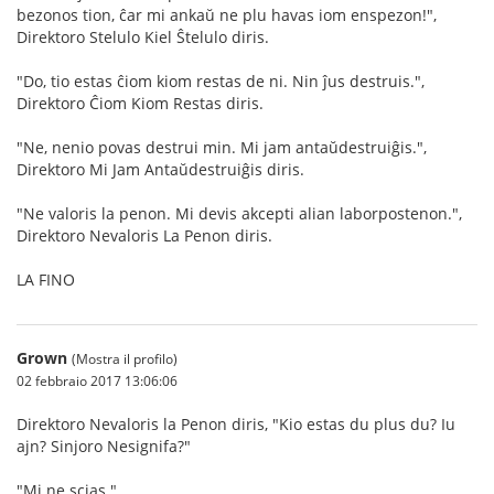
bezonos tion, ĉar mi ankaŭ ne plu havas iom enspezon!",
Direktoro Stelulo Kiel Ŝtelulo diris.
"Do, tio estas ĉiom kiom restas de ni. Nin ĵus destruis.",
Direktoro Ĉiom Kiom Restas diris.
"Ne, nenio povas destrui min. Mi jam antaŭdestruiĝis.",
Direktoro Mi Jam Antaŭdestruiĝis diris.
"Ne valoris la penon. Mi devis akcepti alian laborpostenon.",
Direktoro Nevaloris La Penon diris.
LA FINO
Grown
(Mostra il profilo)
02 febbraio 2017 13:06:06
Direktoro Nevaloris la Penon diris, "Kio estas du plus du? Iu
ajn? Sinjoro Nesignifa?"
"Mi ne scias."