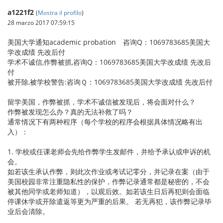
a1221f2
(
Mostra il profilo
)
28 marzo 2017 07:59:15
美国大学通知academic probation 咨询Q：1069783685美国大
学改成绩 先改后付
学术不诚信,作弊被抓,咨询Q：1069783685美国大学改成绩 先改后
付
被开除,被学校警告:咨询Ｑ：1069783685美国大学改成绩 先改后付
留学美国，作弊被抓，学术不诚信被发现后，将会面对什么？
作弊被发现怎么办？真的无法补救了吗？
通常情况下有两种程序（每个学校的程序会根据具体情况略有出
入）：
1. 学校或任课老师会先给作弊学生发邮件，并给予承认或申诉的机
会。
如若该生承认作弊，则此次作业或考试记零分，并记录在案（由于
美国校园非常注重隐私性的保护，作弊记录通常都是秘密的，不会
被其他同学或老师知道），以观后效。如若该生日后再犯则会面临
停课休学或开除遣返等更为严重的后果。 若无再犯，该作弊记录毕
业后会清除。