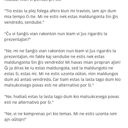
"Tio estas la plej folega afero kiun mi travivis, iam ajn dum
mia tempo ĉi-tie. Mi ne estis nek estas maldungonta ŝin ĝis
vendredo, sendube."
"Ĉu vi ŝanĝis vian rakonton nun kiam vi ĵus rigardis la
prezentaĵon?"
"Ne, mi ne ŝanĝis vian rakonton nun kiam vi ĵus rigardis la
prezentaĵon, mi fakte kaj sendube ne estis nek estas
maldungonta ŝin ĝis vendredo! Mi havas mian propran aĵon!
Ĝi ja diras ke iu estas maldungota, sed la maldungoto ne
estas ŝi, estas mi. Mi ne estis uzonta oŭton, min maldungos
dum aŭ antaŭ vendredo, ĉar tiam estas la lasta tago dum kio
malsukcesego povas esti ne alternativo por ŝi."
"Ne, hodiaŭ estas la lasta tago dum kio malsukcesego povas
esti ne alternativo por ŝi."
"Ne, vi ne komprenas pri kio temas. Mi ne estis uzonta iom
ajn oŭtojn!"