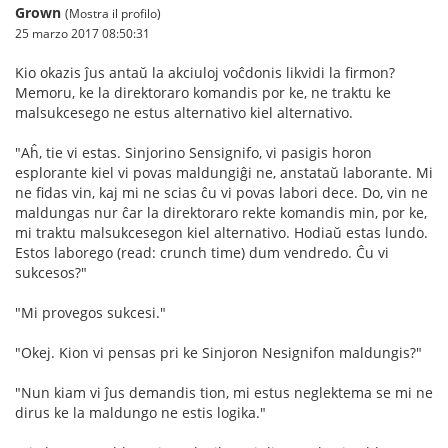
Grown
(Mostra il profilo)
25 marzo 2017 08:50:31
Kio okazis ĵus antaŭ la akciuloj voĉdonis likvidi la firmon?
Memoru, ke la direktoraro komandis por ke, ne traktu ke
malsukcesego ne estus alternativo kiel alternativo.
"Aĥ, tie vi estas. Sinjorino Sensignifo, vi pasigis horon
esplorante kiel vi povas maldungiĝi ne, anstataŭ laborante. Mi
ne fidas vin, kaj mi ne scias ĉu vi povas labori dece. Do, vin ne
maldungas nur ĉar la direktoraro rekte komandis min, por ke,
mi traktu malsukcesegon kiel alternativo. Hodiaŭ estas lundo.
Estos laborego (read: crunch time) dum vendredo. Ĉu vi
sukcesos?"
"Mi provegos sukcesi."
"Okej. Kion vi pensas pri ke Sinjoron Nesignifon maldungis?"
"Nun kiam vi ĵus demandis tion, mi estus neglektema se mi ne
dirus ke la maldungo ne estis logika."