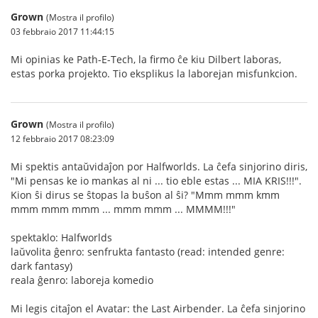
Grown
(Mostra il profilo)
03 febbraio 2017 11:44:15
Mi opinias ke Path-E-Tech, la firmo ĉe kiu Dilbert laboras,
estas porka projekto. Tio eksplikus la laborejan misfunkcion.
Grown
(Mostra il profilo)
12 febbraio 2017 08:23:09
Mi spektis antaŭvidaĵon por Halfworlds. La ĉefa sinjorino diris,
"Mi pensas ke io mankas al ni ... tio eble estas ... MIA KRIS!!!".
Kion ŝi dirus se ŝtopas la buŝon al ŝi? "Mmm mmm kmm
mmm mmm mmm ... mmm mmm ... MMMM!!!"
spektaklo: Halfworlds
laŭvolita ĝenro: senfrukta fantasto (read: intended genre:
dark fantasy)
reala ĝenro: laboreja komedio
Mi legis citaĵon el Avatar: the Last Airbender. La ĉefa sinjorino