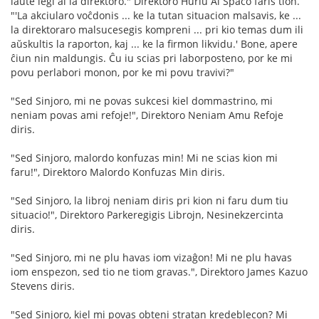
laŭte legi al la direktoro." Direktoro Hurlu Al Spaco faris tion.
"'La akciularo voĉdonis ... ke la tutan situacion malsavis, ke ...
la direktoraro malsucesegis kompreni ... pri kio temas dum ili
aŭskultis la raporton, kaj ... ke la firmon likvidu.' Bone, apere
ĉiun nin maldungis. Ĉu iu scias pri laborposteno, por ke mi
povu perlabori monon, por ke mi povu travivi?"
"Sed Sinjoro, mi ne povas sukcesi kiel dommastrino, mi
neniam povas ami refoje!", Direktoro Neniam Amu Refoje
diris.
"Sed Sinjoro, malordo konfuzas min! Mi ne scias kion mi
faru!", Direktoro Malordo Konfuzas Min diris.
"Sed Sinjoro, la libroj neniam diris pri kion ni faru dum tiu
situacio!", Direktoro Parkeregigis Librojn, Nesinekzercinta
diris.
"Sed Sinjoro, mi ne plu havas iom vizaĝon! Mi ne plu havas
iom enspezon, sed tio ne tiom gravas.", Direktoro James Kazuo
Stevens diris.
"Sed Sinjoro, kiel mi povas obteni stratan kredeblecon? Mi