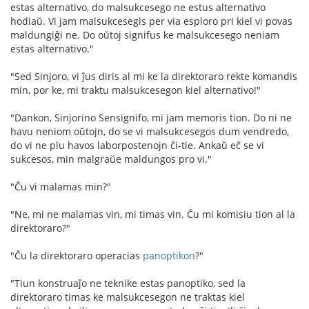
estas alternativo, do malsukcesego ne estus alternativo
hodiaŭ. Vi jam malsukcesegis per via esploro pri kiel vi povas
maldungiĝi ne. Do oŭtoj signifus ke malsukcesego neniam
estas alternativo."
"Sed Sinjoro, vi ĵus diris al mi ke la direktoraro rekte komandis
min, por ke, mi traktu malsukcesegon kiel alternativo!"
"Dankon, Sinjorino Sensignifo, mi jam memoris tion. Do ni ne
havu neniom oŭtojn, do se vi malsukcesegos dum vendredo,
do vi ne plu havos laborpostenojn ĉi-tie. Ankaŭ eĉ se vi
sukcesos, min malgraŭe maldungos pro vi."
"Ĉu vi malamas min?"
"Ne, mi ne malamas vin, mi timas vin. Ĉu mi komisiu tion al la
direktoraro?"
"Ĉu la direktoraro operacias
panoptikon
?"
"Tiun konstruaĵo ne teknike estas panoptiko, sed la
direktoraro timas ke malsukcesegon ne traktas kiel