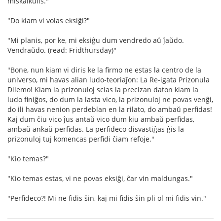
miskalkulis."
"Do kiam vi volas eksiĝi?"
"Mi planis, por ke, mi eksiĝu dum vendredo aŭ ĵaŭdo.
Vendraŭdo. (read: Fridthursday)"
"Bone, nun kiam vi diris ke la firmo ne estas la centro de la
universo, mi havas alian ludo-teoriaĵon: La Re-igata Prizonula
Dilemo! Kiam la prizonuloj scias la precizan daton kiam la
ludo finiĝos, do dum la lasta vico, la prizonuloj ne povas venĝi,
do ili havas nenion perdeblan en la rilato, do ambaŭ perfidas!
Kaj dum ĉiu vico ĵus antaŭ vico dum kiu ambaŭ perfidas,
ambaŭ ankaŭ perfidas. La perfideco disvastiĝas ĝis la
prizonuloj tuj komencas perfidi ĉiam refoje."
"Kio temas?"
"Kio temas estas, vi ne povas eksiĝi, ĉar vin maldungas."
"Perfideco?! Mi ne fidis ŝin, kaj mi fidis ŝin pli ol mi fidis vin."