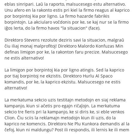
eblas sinripari. Laŭ la raporto, malsucesego estu alternativo.
Unu afero en la rakonto estis pri kiel la firmo reagus al kaprico
por borpintoj kia por ligno. La firmo hazarde fabrikis
borpintojn. La akciularo voĉdonis por ke, se kaj nur se la firmo
iĝos lerta, do la firmo havos "la situacion" (face).
Direktoro Stevens rezolute deziris savi la situacion, malgraŭ
ĉiu iliaj monaj malprofitoj! Direktoro Malordo Konfuzas Min
definas limigon por ke, la rakonton faru precize. Malsucesego
ne estis alternativo!
La limigon por borpintoj kia por ligno atingis. Sed la kaprico
por tiaj borpintoj ne ekzistis. Direktoro Hurlu Al Spaco
komandis, por ke, la kaprico ekzistu. Malsucesego ne estis
alternativo!
La merkatuma sekcio uzis testitajn metodojn en siaj reklama
kampanjo, kiun si aĉetis pro egajn riĉaĵojn. La merkatuma
sekcio tre fieris pri la kampanjo, ke si diris ke, si eble venkos
Clion. Ĉiu sciis la reklamajn metodojn kiun ili uzis, do la
kaprico ne komencis. Direktoro Ne Plu Kunkora demandis al la
ĉefoj, kiun ni maldungu? Post ili respondis, ili lernis ke ili mem