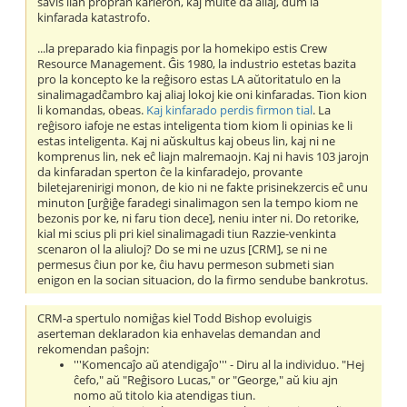
savis lian propran karieron, kaj multe da aliaj, dum la
kinfarada katastrofo.
...la preparado kia finpagis por la homekipo estis Crew
Resource Management. Ĝis 1980, la industrio estetas bazita
pro la koncepto ke la reĝisoro estas LA aŭtoritatulo en la
sinalimagadĉambro kaj aliaj lokoj kie oni kinfaradas. Tion kion
li komandas, obeas.
Kaj kinfarado perdis firmon tial
. La
reĝisoro iafoje ne estas inteligenta tiom kiom li opinias ke li
estas inteligenta. Kaj ni aŭskultus kaj obeus lin, kaj ni ne
komprenus lin, nek eĉ liajn malremaojn. Kaj ni havis 103 jarojn
da kinfaradan sperton ĉe la kinfaradejo, provante
biletejarenirigi monon, de kio ni ne fakte prisinekzercis eĉ unu
minuton [urĝiĝe faradegi sinalimagon sen la tempo kiom ne
bezonis por ke, ni faru tion dece], neniu inter ni. Do retorike,
kial mi scius pli pri kiel sinalimagadi tiun Razzie-venkinta
scenaron ol la aliuloj? Do se mi ne uzus [CRM], se ni ne
permesus ĉiun por ke, ĉiu havu permeson submeti sian
enigon en la socian situacion, do la firmo sendube bankrotus.
CRM-a spertulo nomiĝas kiel Todd Bishop evoluigis
aserteman deklaradon kia enhavelas demandan and
rekomendan paŝojn:
'''Komencaĵo aŭ atendigaĵo''' - Diru al la individuo. "Hej
ĉefo," aŭ "Reĝisoro Lucas," or "George," aŭ kiu ajn
nomo aŭ titolo kia atendigas tiun.