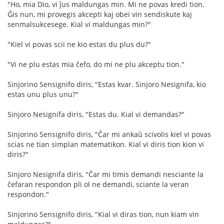
"Ho, mia Dio, vi ĵus maldungas min. Mi ne povas kredi tion.
Ĝis nun, mi provegis akcepti kaj obei vin sendiskute kaj
senmalsukcesege. Kial vi maldungas min?"
"Kiel vi povas scii ne kio estas du plus du?"
"Vi ne plu estas mia ĉefo, do mi ne plu akceptu tion."
Sinjorino Sensignifo diris, "Estas kvar. Sinjoro Nesignifa, kio
estas unu plus unu?"
Sinjoro Nesignifa diris, "Estas du. Kial vi demandas?"
Sinjorino Sensignifo diris, "Ĉar mi ankaŭ scivolis kiel vi povas
scias ne tian simplan matematikon. Kial vi diris tion kion vi
diris?"
Sinjoro Nesignifa diris, "Ĉar mi timis demandi nesciante la
ĉefaran respondon pli ol ne demandi, sciante la veran
respondon."
Sinjorino Sensignifo diris, "Kial vi diras tion, nun kiam vin