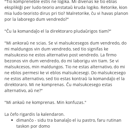
"Tio kompreneble estis ne logika. Mi divenas ke tio eblas
eksplikiĝi per ludo-teorio anstataŭ kruda logiko. Retorike, kion
mia ludo-teoristo dirus pri tio? Malretorike, ĉu vi havas planon
por la laborego dum vendredo?"
"Ĉu la komandaĵo el la direktoraro pludaŭrigos tiam?"
"Mi ankoraŭ ne scias. Se vi malsukcesegos dum vendredo, do
mi maldungos vin dum vendredo, sed tio signifas ke
malsukceso ne estos alternativo post vendredo. La firmo
bezonos vin dum vendredo, do mi laborigu vin tiam. Se vi
malsukcesos, min maldungos. Tio ne estas alternativo, do mi
ne eblos permesi ke vi eblos malsukcesegi. Do malsukcesego
ne estos alternativo, sed tio estas kontraŭ la komandaĵo el la
direktoraro. Mi ne komprenas. Ĉu malsukcesego estas
alternativo, aŭ ne?"
"Mi ankaŭ ne komprenas. Min konfuzas."
La ĉefo rigardis la kalendaron.
dimanĉo - sidu tra banalaĵo el iu pastro, faru rutinan
taskon por domo