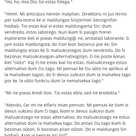
"Ho, ho, mia Dio, tio estas folega."
"Hmm. Mi anticipus nenion malplian. Direktoro, ni ĵus lernis
per ludo-teorio ke vi maldungos Sinjorinon Sensignifon
hodiaŭ. Tio estas kial vi estas maldungonta ŝin: dum
vendredo, estos laborego. Nun kiam ŝi pasigis horon
esplorante kiel vi povas maldungiĝi ne, anstataŭ laborante, ŝi
jam estas maldungota, do ĉion kion bezonus por ke, ŝin
maldungos estas ke ŝi malsukcesegos dum vendredo. Do ŝi
bezonas malsukcesegon-alternativigilojn, ĉi-tie poste konas
kiel "oŭto". Kaj ĉi-tie estas kial tio estas: malsukcesego estus
alternativo dum ĉiu tago. Mi pensas ke ĉiu oŭto ne aplikus al
la malsekvan tagon, do ŝi devus sukcesi dum la malsekva tago
por ke, la oŭto funkciu dum la nemalsekva tago."
"Mi ne povas kredi tion. Tio estas ebla, sed ne kredebla."
"Atendu, ĉar mi ne elfaris mian penson. Mi pensas ke tiom vi
devus sukcesi dum ĉi tago, kiom vi devus sukcesi dum
malsukcesego ne estas alternativo, do malsukcesego ne estus
alternativo dum la malsekva tago. Do antaŭ ĉiu tago kiam ŝi
bezonas oŭton, ŝi bezonas plian oŭton. Do vi maldungos ŝin
hodiaŭ. Kion vi pensas pri tio?"