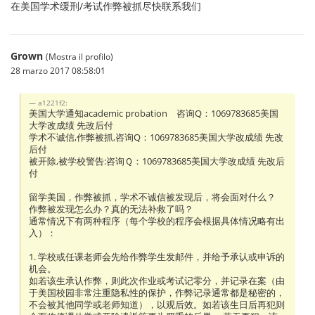
在美国学术缓刑/考试作弊被抓尽快联系我们
Grown
(Mostra il profilo)
28 marzo 2017 08:58:01
a1221f2:
美国大学通知academic probation 咨询Q：1069783685美国
大学改成绩 先改后付
学术不诚信,作弊被抓,咨询Q：1069783685美国大学改成绩 先改
后付
被开除,被学校警告:咨询Ｑ：1069783685美国大学改成绩 先改后
付
留学美国，作弊被抓，学术不诚信被发现后，将会面对什么？
作弊被发现怎么办？真的无法补救了吗？
通常情况下有两种程序（每个学校的程序会根据具体情况略有出
入）：
1. 学校或任课老师会先给作弊学生发邮件，并给予承认或申诉的
机会。
如若该生承认作弊，则此次作业或考试记零分，并记录在案（由
于美国校园非常注重隐私性的保护，作弊记录通常都是秘密的，
不会被其他同学或老师知道），以观后效。如若该生日后再犯则