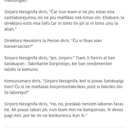
maldungas?"
Sinjoro Nesignifa diris, "Ĉar nun kiam vi ne plu estas mia
samlaborejulino, mi ne plu malfidas nek timas vin. Ellabore, la
direktoro estis mia ĉefo ĉar ni timis lin pli ol ni timis unu la
alian."
Direktoro Nevaloris la Penon diris, "Ĉu vi finas vian
konversacion?"
Sinjoro Nesignifa diris, "Jes, sinjoro." Tiam, li foriris al lian
ŝatokupon - fabrikante borpintojn, kie lian rendimenton
laŭdis la komuno.
Komunumaro diris, "Sinjoro Nesignifa, kiel vi povas ŝatokupigi
tion? Ĉu vi ne malŝatas borpintonfabrikon, post vi fabrikis ilin
ĉe laborejo?"
Sinjoro Nesignifa diris, "Ho, ne, preskaŭ neniom laboron faras
tie. Mi povas labori pli, nun kiam min ne kompensas. Ili devos
pagi min, por ke mi ne konkurencu kun ili."