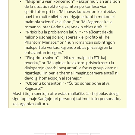
'''Eksprimu vian koncernon''' - Eksprimu vian analizon
de la situatio rekte kaj samtempe konfesu vian
spiritstaton pri tio. "Mi havas koncernon ke ni eblas
havi tro multe biletejarenirigaĵo eskapi la mokon el
malmola-sciencfikciaj fanoj," or "Mi ĉagrenas ke la
romanco inter Padme kaj Anakin eblas disfali."
'''Priskribu la problemon laŭ vi''' - "Naŭcent dekdu
miliono usonaj dolaroj aperas kiel profito el The
Phantom Menace," or "Tiun romancan subintrigon
malspertulo verkas, kaj enuo eblas plivastiĝi en la
enhavantan intrigon."
'''Eksprimu solvon''' - "Ni uzu malpli da FTL kaj
reverku," or "Mi opinias ke aktoroj prisinekzercu la
dialogerojn (read: lines) antaŭ la focus group kiam ni
rigardegu ilin per la thermal imaging camera antaŭ ni
devoligi homekipojn al scenejo."
'''Obtenu konsenton''' - "Ĉu tio sonas bone al vi,
Reĝisoro?"
Mastri tiujn spertojn ofte estas malfaĉile, ĉar tioj eblas devigi
signifoplenajn ŝanĝojn pri personaj kutimoj, interpersonadoj,
kaj organiza kulturo.