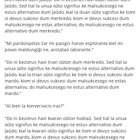
ĵaŭdo. Sed tial la unua oŭto signifus ke malsukcesego ne
estus alternativo dum ĵaŭdo, kial la duan oŭto signifus ke tiom
vi devus sukcesi dum merkredo, kiom vi devus sukcesi dum
malsukcesego ne estas alternativo, do malsukcesego ne estus
alternativo dum merkredo."
"Mi pardonpetas ĉar mi pasigis horon esplorante kiel mi
povas maldungiĝi ne, anstataŭ laborante."
"Do ni bezonus havi trian oŭton dum merkredo. Sed tial la
unua oŭto signifus ke malsukcesego ne estus alternativo dum
ĵaŭdo, kial la trian oŭto signifus ke tiom vi devus sukcesi dum
mardo, kiom vi devus sukcesi dum malsukcesego ne estas
alternativo, do malsukcesego ne estus alternativo dum
mardo."
"Al kien la konversacio iras?"
"Do ni bezonus havi kvaran oŭton hodiaŭ. Sed tial la unua
oŭto signifus ke malsukcesego ne estus alternativo dum
ĵaŭdo, kial la kvaran oŭto signifus ke tiom vi devus sukcesi
dum mardo, kiom vi devus sukcesi dum malsukcesego ne