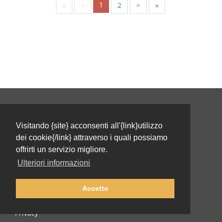
1
«
<
2
>
»
Italiano
Visitando {site} acconsenti all'{link}utilizzo
Chi siamo
dei cookie{/link} attraverso i quali possiamo
offrirti un servizio migliore.
Team
Ulteriori informazioni
Supportaci
Accetto
Libro
Privacy