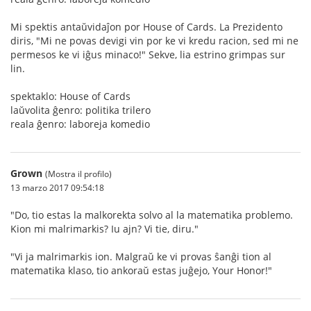
Mi spektis antaŭvidaĵon por House of Cards. La Prezidento
diris, "Mi ne povas devigi vin por ke vi kredu racion, sed mi ne
permesos ke vi iĝus minaco!" Sekve, lia estrino grimpas sur
lin.
spektaklo: House of Cards
laŭvolita ĝenro: politika trilero
reala ĝenro: laboreja komedio
Grown
(Mostra il profilo)
13 marzo 2017 09:54:18
"Do, tio estas la malkorekta solvo al la matematika problemo.
Kion mi malrimarkis? Iu ajn? Vi tie, diru."
"Vi ja malrimarkis ion. Malgraŭ ke vi provas ŝanĝi tion al
matematika klaso, tio ankoraŭ estas juĝejo, Your Honor!"