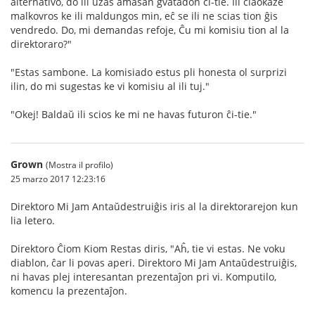
alternativo, do ili uzas amasan gvatadon ĉi-tie. Ili ĉiaokaze
malkovros ke ili maldungos min, eĉ se ili ne scias tion ĝis
vendredo. Do, mi demandas refoje, Ĉu mi komisiu tion al la
direktoraro?"
"Estas sambone. La komisiado estus pli honesta ol surprizi
ilin, do mi sugestas ke vi komisiu al ili tuj."
"Okej! Baldaŭ ili scios ke mi ne havas futuron ĉi-tie."
Grown
(Mostra il profilo)
25 marzo 2017 12:23:16
Direktoro Mi Jam Antaŭdestruiĝis iris al la direktorarejon kun
lia letero.
Direktoro Ĉiom Kiom Restas diris, "Aĥ, tie vi estas. Ne voku
diablon, ĉar li povas aperi. Direktoro Mi Jam Antaŭdestruiĝis,
ni havas plej interesantan prezentaĵon pri vi. Komputilo,
komencu la prezentaĵon.