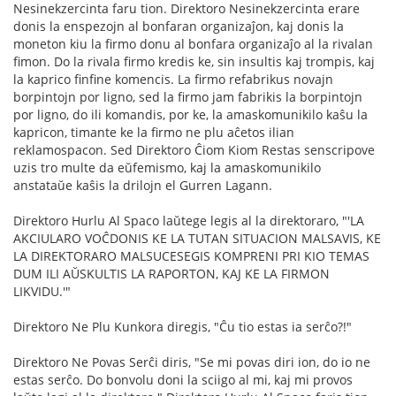
Nesinekzercinta faru tion. Direktoro Nesinekzercinta erare
donis la enspezojn al bonfaran organizaĵon, kaj donis la
moneton kiu la firmo donu al bonfara organizaĵo al la rivalan
fimon. Do la rivala firmo kredis ke, sin insultis kaj trompis, kaj
la kaprico finfine komencis. La firmo refabrikus novajn
borpintojn por ligno, sed la firmo jam fabrikis la borpintojn
por ligno, do ili komandis, por ke, la amaskomunikilo kaŝu la
kapricon, timante ke la firmo ne plu aĉetos ilian
reklamospacon. Sed Direktoro Ĉiom Kiom Restas senscripove
uzis tro multe da eŭfemismo, kaj la amaskomunikilo
anstataŭe kaŝis la drilojn el Gurren Lagann.
Direktoro Hurlu Al Spaco laŭtege legis al la direktoraro, "'LA
AKCIULARO VOĈDONIS KE LA TUTAN SITUACION MALSAVIS, KE
LA DIREKTORARO MALSUCESEGIS KOMPRENI PRI KIO TEMAS
DUM ILI AŬSKULTIS LA RAPORTON, KAJ KE LA FIRMON
LIKVIDU.'"
Direktoro Ne Plu Kunkora diregis, "Ĉu tio estas ia serĉo?!"
Direktoro Ne Povas Serĉi diris, "Se mi povas diri ion, do io ne
estas serĉo. Do bonvolu doni la sciigo al mi, kaj mi provos