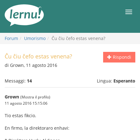
Vai
all’indice
Men
Forum
Umorismo
Ĉu ĉiu ĉefo estas venena?
Ĉu ĉiu ĉefo estas venena?
Rispondi
di Grown, 11 agosto 2016
Messaggi:
14
Lingua:
Esperanto
Grown
(Mostra il profilo)
11 agosto 2016 15:15:06
Tio estas fikcio.
En firmo, la direktoraro enhavi: