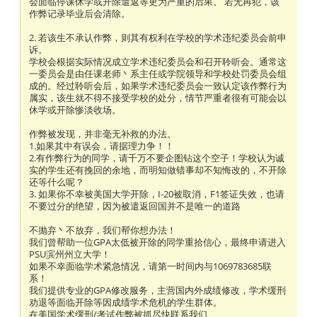
会面临停课休学或开除遣返等更为严重的后果。 若无再犯，该
作弊记录毕业后会清除。
2. 若该生不承认作弊，则其有权利在学校的学术违纪委员会前申
诉。
学校会根据实际情况成立学术违纪委员会和召开聆听会。通常这
一委员会是由任课老师丶系主任或学院领导和学校处罚委员会组
成的。经过聆听会后，如果学术违纪委员会一致认定该作弊行为
属实，该生就不得不接受学校的处分，情节严重者很有可能会以
休学或开除惨淡收场。
作弊被发现，并非毫无补救的办法。
1.如果其中有误会，请据理力争！！
2.有作弊行为的同学，请千万不要企图钻这个空子！学校认为诚
实的学生还有挽回的余地，而明知做错事却不知悔改的，不开除
还等什么呢？
3. 如果你不幸被美国大学开除，I-20被取消，F1签证失效，也请
不要过分的绝望，因为被遣返回国并不是唯一的道路
不抛弃丶不放弃，我们帮你想办法！
我们曾帮助一位GPA太低被开除的同学重拾信心，最终申请进入
PSU滨州州立大学！
如果不幸面临学术紧急情况，请第一时间内与1069783685联
系！
我们提供专业的GPA修改服务，主营国内外成绩修改，学术缓刑
劝退等面临开除等因成绩学术危机的学生群体。
在美国学术缓刑/考试作弊被抓尽快联系我们