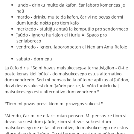
lundo - drinku multe da kafon, ĉar laboro komencas je
naŭ
mardo - drinku multe da kafon, ĉar vi ne povas dormi
dum lunda nokto pro tiom kafo
merkredo - stultiĝu antaŭ la komputilo pro sendormeco
ĵaŭdo - ignoru hurlaĵon el Hurlu Al Spaco pro
senlaboreco
vendredo - ignoru laboronpeton el Neniam Amu Refoje
sabato - dormegu
La ĉefo diris, "Se ni havus malsukceseg-alternativigilon - ĉi-tie
poste konas kiel 'oŭto' - do malsukcesego estus alternativo
dum vendredo. Sed mi pensas ke la oŭto ne aplikus al ĵaŭdon,
do vi devus sukcesi dum ĵaŭdo por ke, la oŭto funkciu kaj
malsukcesego estu alternativo dum vendredo."
"Tiom mi povas provi, kiom mi provegos sukcesi."
"Atendu, ĉar mi ne elfaris mian penson. Mi pensas ke tiom vi
devus sukcesi dum ĵaŭdo, kiom vi devus sukcesi dum
malsukcesego ne estas alternativo, do malsukcesego ne estus
alternativo dum ĵaŭdo. Do ni bezonus havi duan oŭton dum