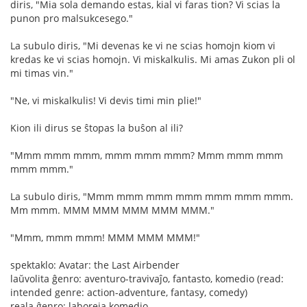
diris, "Mia sola demando estas, kial vi faras tion? Vi scias la
punon pro malsukcesego."
La subulo diris, "Mi devenas ke vi ne scias homojn kiom vi
kredas ke vi scias homojn. Vi miskalkulis. Mi amas Zukon pli ol
mi timas vin."
"Ne, vi miskalkulis! Vi devis timi min plie!"
Kion ili dirus se ŝtopas la buŝon al ili?
"Mmm mmm mmm, mmm mmm mmm? Mmm mmm mmm
mmm mmm."
La subulo diris, "Mmm mmm mmm mmm mmm mmm mmm.
Mm mmm. MMM MMM MMM MMM MMM."
"Mmm, mmm mmm! MMM MMM MMM!"
spektaklo: Avatar: the Last Airbender
laŭvolita ĝenro: aventuro-travivaĵo, fantasto, komedio (read:
intended genre: action-adventure, fantasy, comedy)
reala ĝenro: laboreja komedio