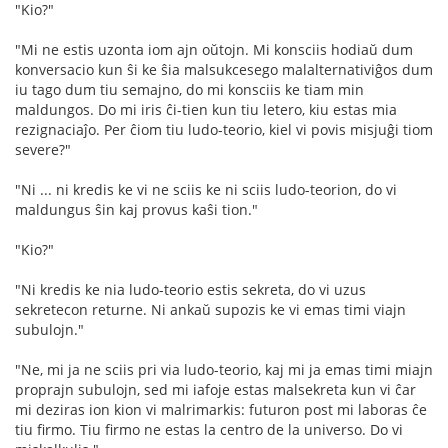
"Kio?"
"Mi ne estis uzonta iom ajn oŭtojn. Mi konsciis hodiaŭ dum
konversacio kun ŝi ke ŝia malsukcesego malalternativiĝos dum
iu tago dum tiu semajno, do mi konsciis ke tiam min
maldungos. Do mi iris ĉi-tien kun tiu letero, kiu estas mia
rezignaciaĵo. Per ĉiom tiu ludo-teorio, kiel vi povis misjuĝi tiom
severe?"
"Ni ... ni kredis ke vi ne sciis ke ni sciis ludo-teorion, do vi
maldungus ŝin kaj provus kaŝi tion."
"Kio?"
"Ni kredis ke nia ludo-teorio estis sekreta, do vi uzus
sekretecon returne. Ni ankaŭ supozis ke vi emas timi viajn
subulojn."
"Ne, mi ja ne sciis pri via ludo-teorio, kaj mi ja emas timi miajn
proprajn subulojn, sed mi iafoje estas malsekreta kun vi ĉar
mi deziras ion kion vi malrimarkis: futuron post mi laboras ĉe
tiu firmo. Tiu firmo ne estas la centro de la universo. Do vi