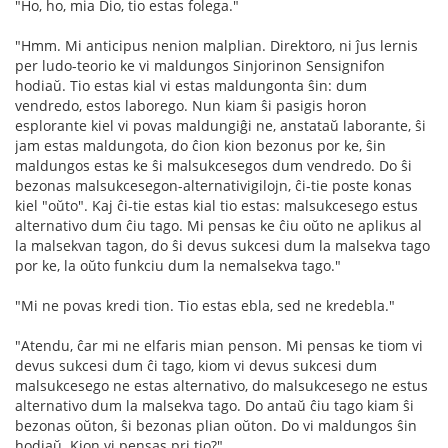
"Ho, ho, mia Dio, tio estas folega."
"Hmm. Mi anticipus nenion malplian. Direktoro, ni ĵus lernis
per ludo-teorio ke vi maldungos Sinjorinon Sensignifon
hodiaŭ. Tio estas kial vi estas maldungonta ŝin: dum
vendredo, estos laborego. Nun kiam ŝi pasigis horon
esplorante kiel vi povas maldungiĝi ne, anstataŭ laborante, ŝi
jam estas maldungota, do ĉion kion bezonus por ke, ŝin
maldungos estas ke ŝi malsukcesegos dum vendredo. Do ŝi
bezonas malsukcesegon-alternativigilojn, ĉi-tie poste konas
kiel "oŭto". Kaj ĉi-tie estas kial tio estas: malsukcesego estus
alternativo dum ĉiu tago. Mi pensas ke ĉiu oŭto ne aplikus al
la malsekvan tagon, do ŝi devus sukcesi dum la malsekva tago
por ke, la oŭto funkciu dum la nemalsekva tago."
"Mi ne povas kredi tion. Tio estas ebla, sed ne kredebla."
"Atendu, ĉar mi ne elfaris mian penson. Mi pensas ke tiom vi
devus sukcesi dum ĉi tago, kiom vi devus sukcesi dum
malsukcesego ne estas alternativo, do malsukcesego ne estus
alternativo dum la malsekva tago. Do antaŭ ĉiu tago kiam ŝi
bezonas oŭton, ŝi bezonas plian oŭton. Do vi maldungos ŝin
hodiaŭ. Kion vi pensas pri tio?"