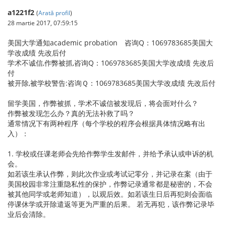
a1221f2
(
Arată profil
)
28 martie 2017, 07:59:15
美国大学通知academic probation 咨询Q：1069783685美国大
学改成绩 先改后付
学术不诚信,作弊被抓,咨询Q：1069783685美国大学改成绩 先改后
付
被开除,被学校警告:咨询Ｑ：1069783685美国大学改成绩 先改后付
留学美国，作弊被抓，学术不诚信被发现后，将会面对什么？
作弊被发现怎么办？真的无法补救了吗？
通常情况下有两种程序（每个学校的程序会根据具体情况略有出
入）：
1. 学校或任课老师会先给作弊学生发邮件，并给予承认或申诉的机
会。
如若该生承认作弊，则此次作业或考试记零分，并记录在案（由于
美国校园非常注重隐私性的保护，作弊记录通常都是秘密的，不会
被其他同学或老师知道），以观后效。如若该生日后再犯则会面临
停课休学或开除遣返等更为严重的后果。 若无再犯，该作弊记录毕
业后会清除。