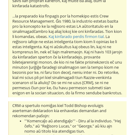
savis lian propran karieron, kaj multe da aliaj, dum la
kinfarada katastrofo.
...la preparado kia finpagis por la homekipo estis Crew
Resource Management. Ĝis 1980, la industrio estetas bazita
pro la koncepto ke la reĝisoro estas LA aŭtoritatulo en la
sinalimagadĉambro kaj aliaj lokoj kie oni kinfaradas. Tion kion
li komandas, obeas.
Kaj kinfarado perdis firmon tial
. La
reĝisoro iafoje ne estas inteligenta tiom kiom li opinias ke li
estas inteligenta. Kaj ni aŭskultus kaj obeus lin, kaj ni ne
komprenus lin, nek eĉ liajn malremaojn. Kaj ni havis 103 jarojn
da kinfaradan sperton ĉe la kinfaradejo, provante
biletejarenirigi monon, de kio ni ne fakte prisinekzercis eĉ unu
minuton [urĝiĝe faradegi sinalimagon sen la tempo kiom ne
bezonis por ke, ni faru tion dece], neniu inter ni. Do retorike,
kial mi scius pli pri kiel sinalimagadi tiun Razzie-venkinta
scenaron ol la aliuloj? Do se mi ne uzus [CRM], se ni ne
permesus ĉiun por ke, ĉiu havu permeson submeti sian
enigon en la socian situacion, do la firmo sendube bankrotus.
CRM-a spertulo nomiĝas kiel Todd Bishop evoluigis
aserteman deklaradon kia enhavelas demandan and
rekomendan paŝojn:
'''Komencaĵo aŭ atendigaĵo''' - Diru al la individuo. "Hej
ĉefo," aŭ "Reĝisoro Lucas," or "George," aŭ kiu ajn
nomo aŭ titolo kia atendigas tiun.