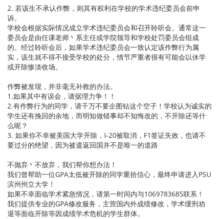
2. 若该生不承认作弊，则其有权利在学校的学术违纪委员会前申
诉。
学校会根据实际情况成立学术违纪委员会和召开聆听会。通常这一
委员会是由任课老师丶系主任或学院领导和学校处罚委员会组成
的。经过聆听会后，如果学术违纪委员会一致认定该作弊行为属
实，该生就不得不接受学校的处分，情节严重者很有可能会以休学
或开除惨淡收场。
作弊被发现，并非毫无补救的办法。
1.如果其中有误会，请据理力争！！
2.有作弊行为的同学，请千万不要企图钻这个空子！学校认为诚实的
学生还有挽回的余地，而明知做错事却不知悔改的，不开除还等什
么呢？
3. 如果你不幸被美国大学开除，I-20被取消，F1签证失效，也请不
要过分的绝望，因为被遣返回国并不是唯一的道路
不抛弃丶不放弃，我们帮你想办法！
我们曾帮助一位GPA太低被开除的同学重拾信心，最终申请进入PSU
滨州州立大学！
如果不幸面临学术紧急情况，请第一时间内与1069783685联系！
我们提供专业的GPA修改服务，主营国内外成绩修改，学术缓刑劝
退等面临开除等因成绩学术危机的学生群体。