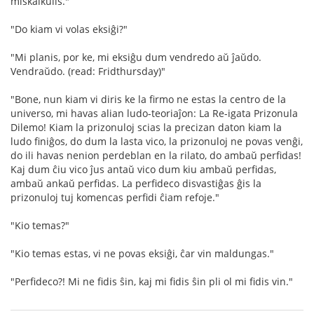
miskalkulis."
"Do kiam vi volas eksiĝi?"
"Mi planis, por ke, mi eksiĝu dum vendredo aŭ ĵaŭdo.
Vendraŭdo. (read: Fridthursday)"
"Bone, nun kiam vi diris ke la firmo ne estas la centro de la
universo, mi havas alian ludo-teoriaĵon: La Re-igata Prizonula
Dilemo! Kiam la prizonuloj scias la precizan daton kiam la
ludo finiĝos, do dum la lasta vico, la prizonuloj ne povas venĝi,
do ili havas nenion perdeblan en la rilato, do ambaŭ perfidas!
Kaj dum ĉiu vico ĵus antaŭ vico dum kiu ambaŭ perfidas,
ambaŭ ankaŭ perfidas. La perfideco disvastiĝas ĝis la
prizonuloj tuj komencas perfidi ĉiam refoje."
"Kio temas?"
"Kio temas estas, vi ne povas eksiĝi, ĉar vin maldungas."
"Perfideco?! Mi ne fidis ŝin, kaj mi fidis ŝin pli ol mi fidis vin."