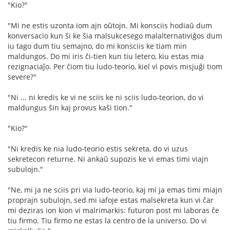
"Kio?"
"Mi ne estis uzonta iom ajn oŭtojn. Mi konsciis hodiaŭ dum
konversacio kun ŝi ke ŝia malsukcesego malalternativiĝos dum
iu tago dum tiu semajno, do mi konsciis ke tiam min
maldungos. Do mi iris ĉi-tien kun tiu letero, kiu estas mia
rezignaciaĵo. Per ĉiom tiu ludo-teorio, kiel vi povis misjuĝi tiom
severe?"
"Ni ... ni kredis ke vi ne sciis ke ni sciis ludo-teorion, do vi
maldungus ŝin kaj provus kaŝi tion."
"Kio?"
"Ni kredis ke nia ludo-teorio estis sekreta, do vi uzus
sekretecon returne. Ni ankaŭ supozis ke vi emas timi viajn
subulojn."
"Ne, mi ja ne sciis pri via ludo-teorio, kaj mi ja emas timi miajn
proprajn subulojn, sed mi iafoje estas malsekreta kun vi ĉar
mi deziras ion kion vi malrimarkis: futuron post mi laboras ĉe
tiu firmo. Tiu firmo ne estas la centro de la universo. Do vi