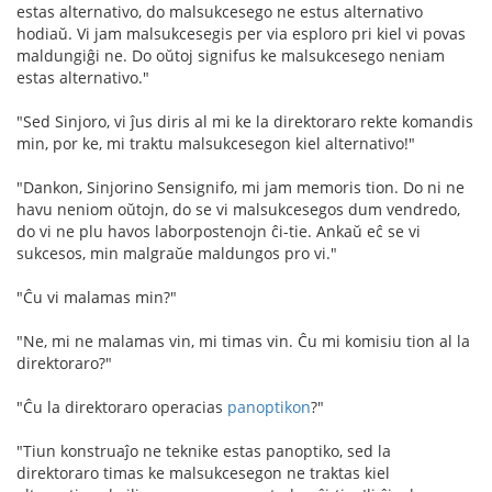
estas alternativo, do malsukcesego ne estus alternativo
hodiaŭ. Vi jam malsukcesegis per via esploro pri kiel vi povas
maldungiĝi ne. Do oŭtoj signifus ke malsukcesego neniam
estas alternativo."
"Sed Sinjoro, vi ĵus diris al mi ke la direktoraro rekte komandis
min, por ke, mi traktu malsukcesegon kiel alternativo!"
"Dankon, Sinjorino Sensignifo, mi jam memoris tion. Do ni ne
havu neniom oŭtojn, do se vi malsukcesegos dum vendredo,
do vi ne plu havos laborpostenojn ĉi-tie. Ankaŭ eĉ se vi
sukcesos, min malgraŭe maldungos pro vi."
"Ĉu vi malamas min?"
"Ne, mi ne malamas vin, mi timas vin. Ĉu mi komisiu tion al la
direktoraro?"
"Ĉu la direktoraro operacias
panoptikon
?"
"Tiun konstruaĵo ne teknike estas panoptiko, sed la
direktoraro timas ke malsukcesegon ne traktas kiel