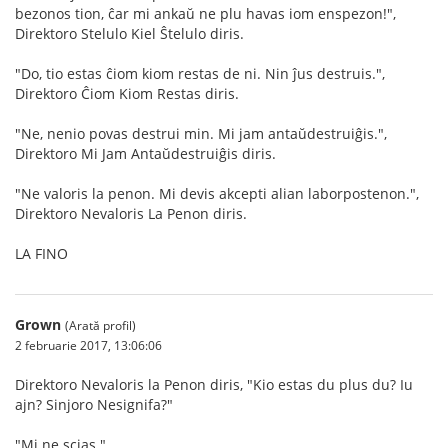
bezonos tion, ĉar mi ankaŭ ne plu havas iom enspezon!",
Direktoro Stelulo Kiel Ŝtelulo diris.
"Do, tio estas ĉiom kiom restas de ni. Nin ĵus destruis.",
Direktoro Ĉiom Kiom Restas diris.
"Ne, nenio povas destrui min. Mi jam antaŭdestruiĝis.",
Direktoro Mi Jam Antaŭdestruiĝis diris.
"Ne valoris la penon. Mi devis akcepti alian laborpostenon.",
Direktoro Nevaloris La Penon diris.
LA FINO
Grown
(Arată profil)
2 februarie 2017, 13:06:06
Direktoro Nevaloris la Penon diris, "Kio estas du plus du? Iu
ajn? Sinjoro Nesignifa?"
"Mi ne scias."