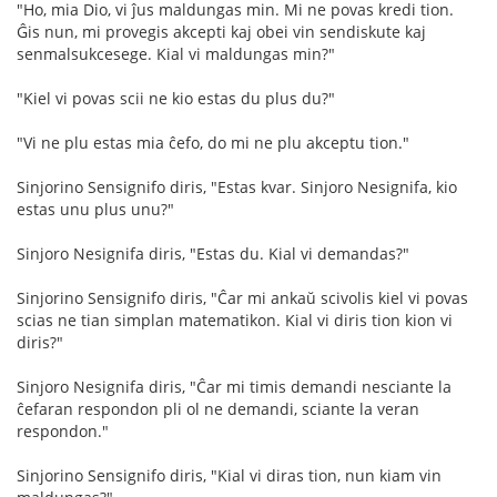
"Ho, mia Dio, vi ĵus maldungas min. Mi ne povas kredi tion.
Ĝis nun, mi provegis akcepti kaj obei vin sendiskute kaj
senmalsukcesege. Kial vi maldungas min?"
"Kiel vi povas scii ne kio estas du plus du?"
"Vi ne plu estas mia ĉefo, do mi ne plu akceptu tion."
Sinjorino Sensignifo diris, "Estas kvar. Sinjoro Nesignifa, kio
estas unu plus unu?"
Sinjoro Nesignifa diris, "Estas du. Kial vi demandas?"
Sinjorino Sensignifo diris, "Ĉar mi ankaŭ scivolis kiel vi povas
scias ne tian simplan matematikon. Kial vi diris tion kion vi
diris?"
Sinjoro Nesignifa diris, "Ĉar mi timis demandi nesciante la
ĉefaran respondon pli ol ne demandi, sciante la veran
respondon."
Sinjorino Sensignifo diris, "Kial vi diras tion, nun kiam vin