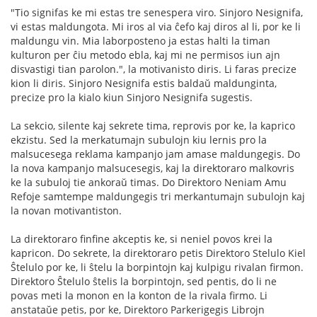
"Tio signifas ke mi estas tre senespera viro. Sinjoro Nesignifa,
vi estas maldungota. Mi iros al via ĉefo kaj diros al li, por ke li
maldungu vin. Mia laborposteno ja estas halti la timan
kulturon per ĉiu metodo ebla, kaj mi ne permisos iun ajn
disvastigi tian parolon.", la motivanisto diris. Li faras precize
kion li diris. Sinjoro Nesignifa estis baldaŭ maldunginta,
precize pro la kialo kiun Sinjoro Nesignifa sugestis.
La sekcio, silente kaj sekrete tima, reprovis por ke, la kaprico
ekzistu. Sed la merkatumajn subulojn kiu lernis pro la
malsucesega reklama kampanjo jam amase maldungegis. Do
la nova kampanjo malsucesegis, kaj la direktoraro malkovris
ke la subuloj tie ankoraŭ timas. Do Direktoro Neniam Amu
Refoje samtempe maldungegis tri merkantumajn subulojn kaj
la novan motivantiston.
La direktoraro finfine akceptis ke, si neniel povos krei la
kapricon. Do sekrete, la direktoraro petis Direktoro Stelulo Kiel
Ŝtelulo por ke, li ŝtelu la borpintojn kaj kulpigu rivalan firmon.
Direktoro Ŝtelulo ŝtelis la borpintojn, sed pentis, do li ne
povas meti la monon en la konton de la rivala firmo. Li
anstataŭe petis, por ke, Direktoro Parkerigegis Librojn