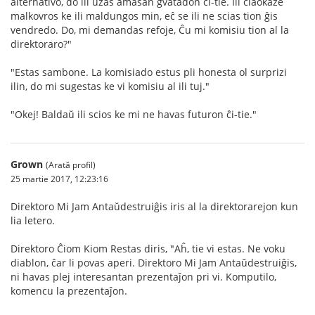
alternativo, do ili uzas amasan gvatadon ĉi-tie. Ili ĉiaokaze
malkovros ke ili maldungos min, eĉ se ili ne scias tion ĝis
vendredo. Do, mi demandas refoje, Ĉu mi komisiu tion al la
direktoraro?"
"Estas sambone. La komisiado estus pli honesta ol surprizi
ilin, do mi sugestas ke vi komisiu al ili tuj."
"Okej! Baldaŭ ili scios ke mi ne havas futuron ĉi-tie."
Grown
(Arată profil)
25 martie 2017, 12:23:16
Direktoro Mi Jam Antaŭdestruiĝis iris al la direktorarejon kun
lia letero.
Direktoro Ĉiom Kiom Restas diris, "Aĥ, tie vi estas. Ne voku
diablon, ĉar li povas aperi. Direktoro Mi Jam Antaŭdestruiĝis,
ni havas plej interesantan prezentaĵon pri vi. Komputilo,
komencu la prezentaĵon.