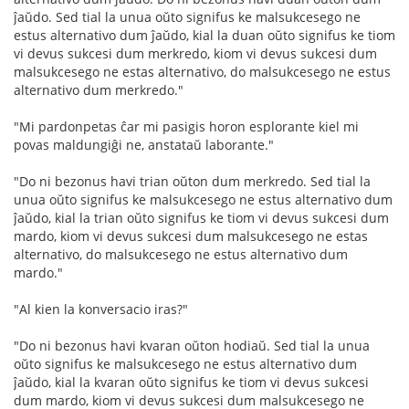
ĵaŭdo. Sed tial la unua oŭto signifus ke malsukcesego ne
estus alternativo dum ĵaŭdo, kial la duan oŭto signifus ke tiom
vi devus sukcesi dum merkredo, kiom vi devus sukcesi dum
malsukcesego ne estas alternativo, do malsukcesego ne estus
alternativo dum merkredo."
"Mi pardonpetas ĉar mi pasigis horon esplorante kiel mi
povas maldungiĝi ne, anstataŭ laborante."
"Do ni bezonus havi trian oŭton dum merkredo. Sed tial la
unua oŭto signifus ke malsukcesego ne estus alternativo dum
ĵaŭdo, kial la trian oŭto signifus ke tiom vi devus sukcesi dum
mardo, kiom vi devus sukcesi dum malsukcesego ne estas
alternativo, do malsukcesego ne estus alternativo dum
mardo."
"Al kien la konversacio iras?"
"Do ni bezonus havi kvaran oŭton hodiaŭ. Sed tial la unua
oŭto signifus ke malsukcesego ne estus alternativo dum
ĵaŭdo, kial la kvaran oŭto signifus ke tiom vi devus sukcesi
dum mardo, kiom vi devus sukcesi dum malsukcesego ne