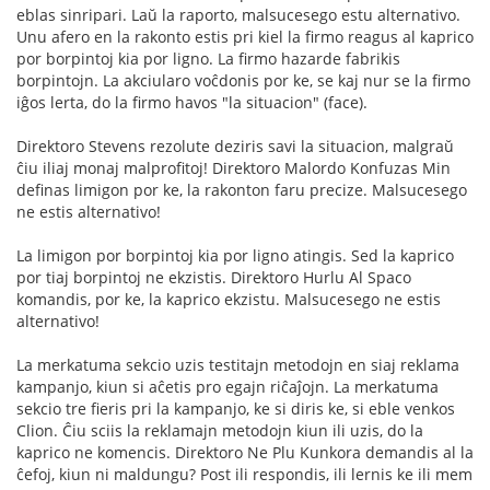
eblas sinripari. Laŭ la raporto, malsucesego estu alternativo.
Unu afero en la rakonto estis pri kiel la firmo reagus al kaprico
por borpintoj kia por ligno. La firmo hazarde fabrikis
borpintojn. La akciularo voĉdonis por ke, se kaj nur se la firmo
iĝos lerta, do la firmo havos "la situacion" (face).
Direktoro Stevens rezolute deziris savi la situacion, malgraŭ
ĉiu iliaj monaj malprofitoj! Direktoro Malordo Konfuzas Min
definas limigon por ke, la rakonton faru precize. Malsucesego
ne estis alternativo!
La limigon por borpintoj kia por ligno atingis. Sed la kaprico
por tiaj borpintoj ne ekzistis. Direktoro Hurlu Al Spaco
komandis, por ke, la kaprico ekzistu. Malsucesego ne estis
alternativo!
La merkatuma sekcio uzis testitajn metodojn en siaj reklama
kampanjo, kiun si aĉetis pro egajn riĉaĵojn. La merkatuma
sekcio tre fieris pri la kampanjo, ke si diris ke, si eble venkos
Clion. Ĉiu sciis la reklamajn metodojn kiun ili uzis, do la
kaprico ne komencis. Direktoro Ne Plu Kunkora demandis al la
ĉefoj, kiun ni maldungu? Post ili respondis, ili lernis ke ili mem