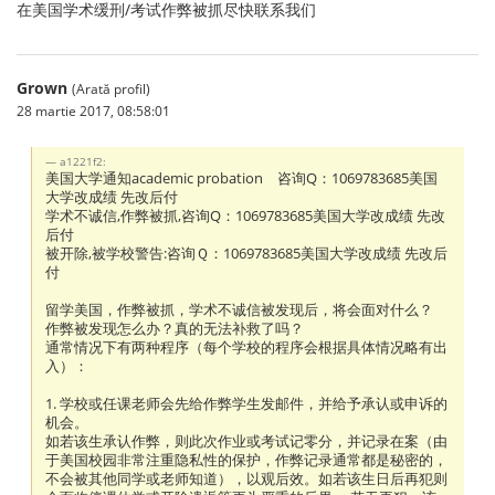
在美国学术缓刑/考试作弊被抓尽快联系我们
Grown
(Arată profil)
28 martie 2017, 08:58:01
a1221f2:
美国大学通知academic probation 咨询Q：1069783685美国
大学改成绩 先改后付
学术不诚信,作弊被抓,咨询Q：1069783685美国大学改成绩 先改
后付
被开除,被学校警告:咨询Ｑ：1069783685美国大学改成绩 先改后
付
留学美国，作弊被抓，学术不诚信被发现后，将会面对什么？
作弊被发现怎么办？真的无法补救了吗？
通常情况下有两种程序（每个学校的程序会根据具体情况略有出
入）：
1. 学校或任课老师会先给作弊学生发邮件，并给予承认或申诉的
机会。
如若该生承认作弊，则此次作业或考试记零分，并记录在案（由
于美国校园非常注重隐私性的保护，作弊记录通常都是秘密的，
不会被其他同学或老师知道），以观后效。如若该生日后再犯则