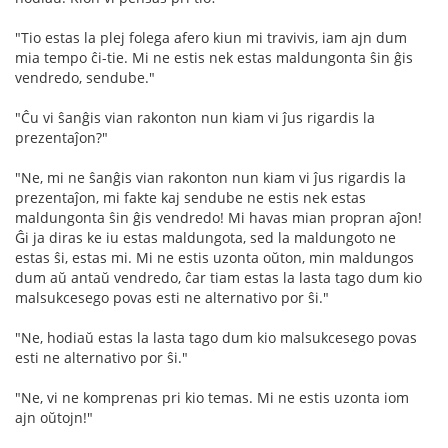
"Tio estas la plej folega afero kiun mi travivis, iam ajn dum
mia tempo ĉi-tie. Mi ne estis nek estas maldungonta ŝin ĝis
vendredo, sendube."
"Ĉu vi ŝanĝis vian rakonton nun kiam vi ĵus rigardis la
prezentaĵon?"
"Ne, mi ne ŝanĝis vian rakonton nun kiam vi ĵus rigardis la
prezentaĵon, mi fakte kaj sendube ne estis nek estas
maldungonta ŝin ĝis vendredo! Mi havas mian propran aĵon!
Ĝi ja diras ke iu estas maldungota, sed la maldungoto ne
estas ŝi, estas mi. Mi ne estis uzonta oŭton, min maldungos
dum aŭ antaŭ vendredo, ĉar tiam estas la lasta tago dum kio
malsukcesego povas esti ne alternativo por ŝi."
"Ne, hodiaŭ estas la lasta tago dum kio malsukcesego povas
esti ne alternativo por ŝi."
"Ne, vi ne komprenas pri kio temas. Mi ne estis uzonta iom
ajn oŭtojn!"