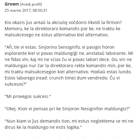
Grown
(Arată profil)
25 martie 2017, 08:50:31
Kio okazis ĵus antaŭ la akciuloj voĉdonis likvidi la firmon?
Memoru, ke la direktoraro komandis por ke, ne traktu ke
malsukcesego ne estus alternativo kiel alternativo.
"Aĥ, tie vi estas. Sinjorino Sensignifo, vi pasigis horon
esplorante kiel vi povas maldungiĝi ne, anstataŭ laborante. Mi
ne fidas vin, kaj mi ne scias ĉu vi povas labori dece. Do, vin ne
maldungas nur ĉar la direktoraro rekte komandis min, por ke,
mi traktu malsukcesegon kiel alternativo. Hodiaŭ estas lundo.
Estos laborego (read: crunch time) dum vendredo. Ĉu vi
sukcesos?"
"Mi provegos sukcesi."
"Okej. Kion vi pensas pri ke Sinjoron Nesignifon maldungis?"
"Nun kiam vi ĵus demandis tion, mi estus neglektema se mi ne
dirus ke la maldungo ne estis logika."