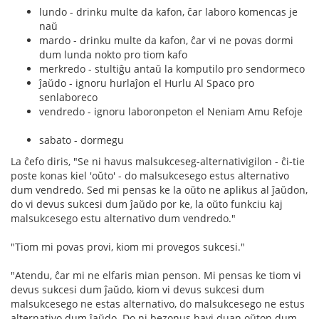
lundo - drinku multe da kafon, ĉar laboro komencas je
naŭ
mardo - drinku multe da kafon, ĉar vi ne povas dormi
dum lunda nokto pro tiom kafo
merkredo - stultiĝu antaŭ la komputilo pro sendormeco
ĵaŭdo - ignoru hurlaĵon el Hurlu Al Spaco pro
senlaboreco
vendredo - ignoru laboronpeton el Neniam Amu Refoje
sabato - dormegu
La ĉefo diris, "Se ni havus malsukceseg-alternativigilon - ĉi-tie
poste konas kiel 'oŭto' - do malsukcesego estus alternativo
dum vendredo. Sed mi pensas ke la oŭto ne aplikus al ĵaŭdon,
do vi devus sukcesi dum ĵaŭdo por ke, la oŭto funkciu kaj
malsukcesego estu alternativo dum vendredo."
"Tiom mi povas provi, kiom mi provegos sukcesi."
"Atendu, ĉar mi ne elfaris mian penson. Mi pensas ke tiom vi
devus sukcesi dum ĵaŭdo, kiom vi devus sukcesi dum
malsukcesego ne estas alternativo, do malsukcesego ne estus
alternativo dum ĵaŭdo. Do ni bezonus havi duan oŭton dum