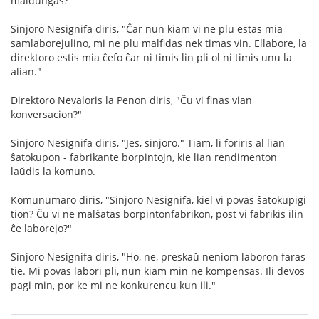
maldungas?"
Sinjoro Nesignifa diris, "Ĉar nun kiam vi ne plu estas mia
samlaborejulino, mi ne plu malfidas nek timas vin. Ellabore, la
direktoro estis mia ĉefo ĉar ni timis lin pli ol ni timis unu la
alian."
Direktoro Nevaloris la Penon diris, "Ĉu vi finas vian
konversacion?"
Sinjoro Nesignifa diris, "Jes, sinjoro." Tiam, li foriris al lian
ŝatokupon - fabrikante borpintojn, kie lian rendimenton
laŭdis la komuno.
Komunumaro diris, "Sinjoro Nesignifa, kiel vi povas ŝatokupigi
tion? Ĉu vi ne malŝatas borpintonfabrikon, post vi fabrikis ilin
ĉe laborejo?"
Sinjoro Nesignifa diris, "Ho, ne, preskaŭ neniom laboron faras
tie. Mi povas labori pli, nun kiam min ne kompensas. Ili devos
pagi min, por ke mi ne konkurencu kun ili."