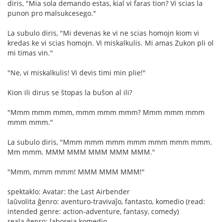
diris, "Mia sola demando estas, kial vi faras tion? Vi scias la
punon pro malsukcesego."
La subulo diris, "Mi devenas ke vi ne scias homojn kiom vi
kredas ke vi scias homojn. Vi miskalkulis. Mi amas Zukon pli ol
mi timas vin."
"Ne, vi miskalkulis! Vi devis timi min plie!"
Kion ili dirus se ŝtopas la buŝon al ili?
"Mmm mmm mmm, mmm mmm mmm? Mmm mmm mmm
mmm mmm."
La subulo diris, "Mmm mmm mmm mmm mmm mmm mmm.
Mm mmm. MMM MMM MMM MMM MMM."
"Mmm, mmm mmm! MMM MMM MMM!"
spektaklo: Avatar: the Last Airbender
laŭvolita ĝenro: aventuro-travivaĵo, fantasto, komedio (read:
intended genre: action-adventure, fantasy, comedy)
reala ĝenro: laboreja komedio