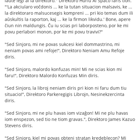
laŭte legi al la direktoro." Direktoro Hurlu Al Spaco faris tion.
"'La akciularo voĉdonis ... ke la tutan situacion malsavis, ke ...
la direktoraro malsucesegis kompreni ... pri kio temas dum ili
aŭskultis la raporton, kaj ... ke la firmon likvidu.' Bone, apere
ĉiun nin maldungis. Ĉu iu scias pri laborposteno, por ke mi
povu perlabori monon, por ke mi povu travivi?"
"Sed Sinjoro, mi ne povas sukcesi kiel dommastrino, mi
neniam povas ami refoje!", Direktoro Neniam Amu Refoje
diris.
"Sed Sinjoro, malordo konfuzas min! Mi ne scias kion mi
faru!", Direktoro Malordo Konfuzas Min diris.
"Sed Sinjoro, la libroj neniam diris pri kion ni faru dum tiu
situacio!", Direktoro Parkeregigis Librojn, Nesinekzercinta
diris.
"Sed Sinjoro, mi ne plu havas iom vizaĝon! Mi ne plu havas
iom enspezon, sed tio ne tiom gravas.", Direktoro James Kazuo
Stevens diris.
"Sed Sinjoro, kiel mi povas obteni stratan kredeblecon? Mi