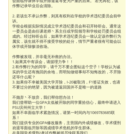
会面临停课休学或开除遣返等更为严重的后果。 若无再犯，该
作弊记录毕业后会清除。
2. 若该生不承认作弊，则其有权利在学校的学术违纪委员会前申
诉。
学校会根据实际情况成立学术违纪委员会和召开聆听会。通常这
一委员会是由任课老师丶系主任或学院领导和学校处罚委员会组
成的。经过聆听会后，如果学术违纪委员会一致认定该作弊行为
属实，该生就不得不接受学校的处分，情节严重者很有可能会以
休学或开除惨淡收场。
作弊被发现，并非毫无补救的办法。
1.如果其中有误会，请据理力争！！
2.有作弊行为的同学，请千万不要企图钻这个空子！学校认为诚
实的学生还有挽回的余地，而明知做错事却不知悔改的，不开除
还等什么呢？
3. 如果你不幸被美国大学开除，I-20被取消，F1签证失效，也请
不要过分的绝望，因为被遣返回国并不是唯一的道路
不抛弃丶不放弃，我们帮你想办法！
我们曾帮助一位GPA太低被开除的同学重拾信心，最终申请进入
PSU滨州州立大学！
如果不幸面临学术紧急情况，请第一时间内与1069783685联
系！
我们提供专业的GPA修改服务，主营国内外成绩修改，学术缓刑
劝退等面临开除等因成绩学术危机的学生群体。
在美国学术缓刑/考试作弊被抓尽快联系我们