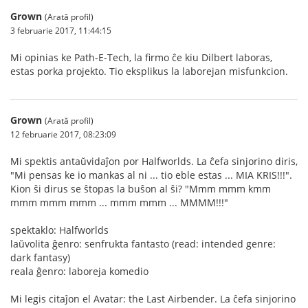
Grown
(Arată profil)
3 februarie 2017, 11:44:15
Mi opinias ke Path-E-Tech, la firmo ĉe kiu Dilbert laboras,
estas porka projekto. Tio eksplikus la laborejan misfunkcion.
Grown
(Arată profil)
12 februarie 2017, 08:23:09
Mi spektis antaŭvidaĵon por Halfworlds. La ĉefa sinjorino diris,
"Mi pensas ke io mankas al ni ... tio eble estas ... MIA KRIS!!!".
Kion ŝi dirus se ŝtopas la buŝon al ŝi? "Mmm mmm kmm
mmm mmm mmm ... mmm mmm ... MMMM!!!"
spektaklo: Halfworlds
laŭvolita ĝenro: senfrukta fantasto (read: intended genre:
dark fantasy)
reala ĝenro: laboreja komedio
Mi legis citaĵon el Avatar: the Last Airbender. La ĉefa sinjorino