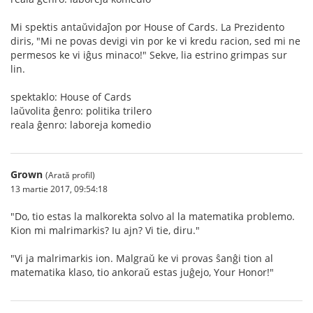
Mi spektis antaŭvidaĵon por House of Cards. La Prezidento
diris, "Mi ne povas devigi vin por ke vi kredu racion, sed mi ne
permesos ke vi iĝus minaco!" Sekve, lia estrino grimpas sur
lin.
spektaklo: House of Cards
laŭvolita ĝenro: politika trilero
reala ĝenro: laboreja komedio
Grown
(Arată profil)
13 martie 2017, 09:54:18
"Do, tio estas la malkorekta solvo al la matematika problemo.
Kion mi malrimarkis? Iu ajn? Vi tie, diru."
"Vi ja malrimarkis ion. Malgraŭ ke vi provas ŝanĝi tion al
matematika klaso, tio ankoraŭ estas juĝejo, Your Honor!"