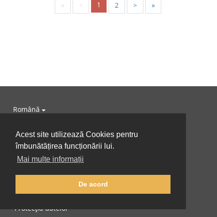
1
«
<
2
>
»
Română
Despre noi
Acest site utilizează Cookies pentru
îmbunătățirea funcționării lui.
Echipă
Mai multe informații
Sprijiniți-ne
De acord
Libro
Protecția datelor