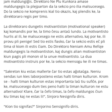
jam maldungiĝis. Direktoro Ne Plu Kunkora amase
maldungegis la plejparton da la sekcio pro ilia malsucesego.
Do la sekcio ne komprenis kial tio okazis, kaj plendis ke, la
direktoraro regis per timo.
La direktoraro dungetis motivantiston (motivational speaker)
kaj komandis por ke, la timo ĉesu antaŭ lundo. La motivantisto
hurlis al ili, ke malsucesego ne estis alternativo, kaj por ke, ili
provu pli penige! Sed tio estis fiasko, ĉar la sekcio estis eĉ pli
tima ol kiom ili estis ĉiam. Do Direktoro Neniam Amu Refoje
maldungegis la motivantiston, kaj dungis alian motivantiston
kiun pagis pli monon ol la unue motivantisto. La dua
motivantisto instruis por ke, la sekcio mensogu ke ili ne timas.
"Sakreton kiu estas mallerte ĉar tio estas aĝotaŭga. Neniu
sendas iun kies laborposteno estas halti timan kulturon. Krom
se - halti timan kulturon estas importanta laŭ tiu sufiĉe, por
ke, malsucesego dum ties peno halti la timan kulturon ne estu
alternativo! Klare, ĉar la ĉefo timas, la ĉefo maldungos ĉiun
kiu timas kaj ne estas li!", Sinjoro Nesignifa diris.
"Kion tio signifas?" Sinjorino Sensignifo diris.