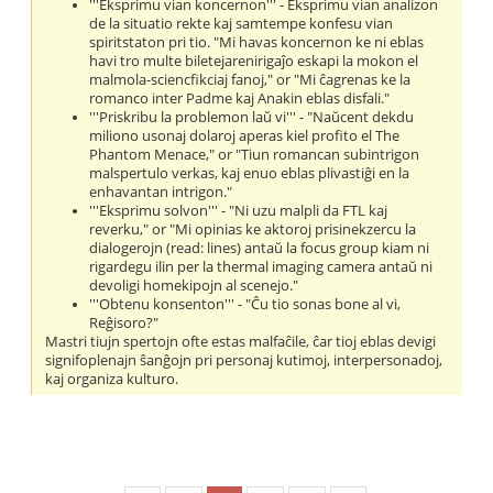
'''Eksprimu vian koncernon''' - Eksprimu vian analizon
de la situatio rekte kaj samtempe konfesu vian
spiritstaton pri tio. "Mi havas koncernon ke ni eblas
havi tro multe biletejarenirigaĵo eskapi la mokon el
malmola-sciencfikciaj fanoj," or "Mi ĉagrenas ke la
romanco inter Padme kaj Anakin eblas disfali."
'''Priskribu la problemon laŭ vi''' - "Naŭcent dekdu
miliono usonaj dolaroj aperas kiel profito el The
Phantom Menace," or "Tiun romancan subintrigon
malspertulo verkas, kaj enuo eblas plivastiĝi en la
enhavantan intrigon."
'''Eksprimu solvon''' - "Ni uzu malpli da FTL kaj
reverku," or "Mi opinias ke aktoroj prisinekzercu la
dialogerojn (read: lines) antaŭ la focus group kiam ni
rigardegu ilin per la thermal imaging camera antaŭ ni
devoligi homekipojn al scenejo."
'''Obtenu konsenton''' - "Ĉu tio sonas bone al vi,
Reĝisoro?"
Mastri tiujn spertojn ofte estas malfaĉile, ĉar tioj eblas devigi
signifoplenajn ŝanĝojn pri personaj kutimoj, interpersonadoj,
kaj organiza kulturo.