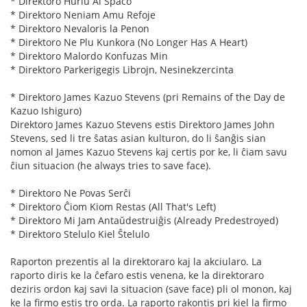
* Direktoro Hurlu Al Spaco
* Direktoro Neniam Amu Refoje
* Direktoro Nevaloris la Penon
* Direktoro Ne Plu Kunkora (No Longer Has A Heart)
* Direktoro Malordo Konfuzas Min
* Direktoro Parkerigegis Librojn, Nesinekzercinta
* Direktoro James Kazuo Stevens (pri Remains of the Day de
Kazuo Ishiguro)
Direktoro James Kazuo Stevens estis Direktoro James John
Stevens, sed li tre ŝatas asian kulturon, do li ŝanĝis sian
nomon al James Kazuo Stevens kaj certis por ke, li ĉiam savu
ĉiun situacion (he always tries to save face).
* Direktoro Ne Povas Serĉi
* Direktoro Ĉiom Kiom Restas (All That's Left)
* Direktoro Mi Jam Antaŭdestruiĝis (Already Predestroyed)
* Direktoro Stelulo Kiel Ŝtelulo
Raporton prezentis al la direktoraro kaj la akciularo. La
raporto diris ke la ĉefaro estis venena, ke la direktoraro
deziris ordon kaj savi la situacion (save face) pli ol monon, kaj
ke la firmo estis tro orda. La raporto rakontis pri kiel la firmo