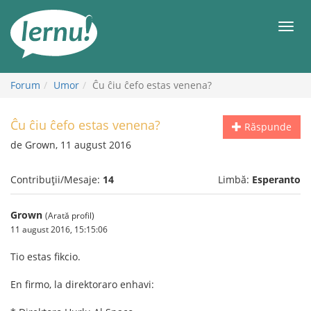
Mergi
la
Meni
conținut
Forum
Umor
Ĉu ĉiu ĉefo estas venena?
Ĉu ĉiu ĉefo estas venena?
Răspunde
de Grown, 11 august 2016
Contribuții/Mesaje:
14
Limbă:
Esperanto
Grown
(Arată profil)
11 august 2016, 15:15:06
Tio estas fikcio.
En firmo, la direktoraro enhavi: