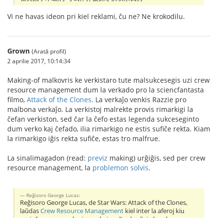
Vi ne havas ideon pri kiel reklami, ĉu ne? Ne krokodilu.
Grown
(Arată profil)
2 aprilie 2017, 10:14:34
Making-of malkovris ke verkistaro tute malsukcesegis uzi crew
resource management dum la verkado pro la sciencfantasta
filmo,
Attack of the Clones
. La verkaĵo venkis Razzie pro
malbona verkaĵo. La verkistoj malrekte provis rimarkigi la
ĉefan verkiston, sed ĉar la ĉefo estas legenda sukceseginto
dum verko kaj ĉefado, ilia rimarkigo ne estis sufiĉe rekta. Kiam
la rimarkigo iĝis rekta sufiĉe, estas tro malfrue.
La sinalimagadon (read:
previz
making) urĝiĝis, sed per crew
resource management, la
problemon solvis
.
Reĝisoro George Lucas:
Reĝisoro George Lucas, de Star Wars: Attack of the Clones,
laŭdas
Crew Resource Management
kiel inter la aferoj kiu