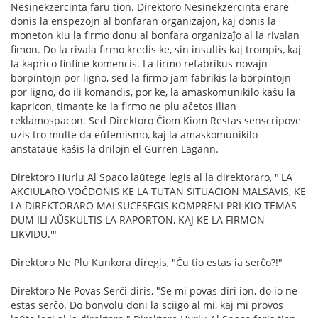
Nesinekzercinta faru tion. Direktoro Nesinekzercinta erare
donis la enspezojn al bonfaran organizaĵon, kaj donis la
moneton kiu la firmo donu al bonfara organizaĵo al la rivalan
fimon. Do la rivala firmo kredis ke, sin insultis kaj trompis, kaj
la kaprico finfine komencis. La firmo refabrikus novajn
borpintojn por ligno, sed la firmo jam fabrikis la borpintojn
por ligno, do ili komandis, por ke, la amaskomunikilo kaŝu la
kapricon, timante ke la firmo ne plu aĉetos ilian
reklamospacon. Sed Direktoro Ĉiom Kiom Restas senscripove
uzis tro multe da eŭfemismo, kaj la amaskomunikilo
anstataŭe kaŝis la drilojn el Gurren Lagann.
Direktoro Hurlu Al Spaco laŭtege legis al la direktoraro, "'LA
AKCIULARO VOĈDONIS KE LA TUTAN SITUACION MALSAVIS, KE
LA DIREKTORARO MALSUCESEGIS KOMPRENI PRI KIO TEMAS
DUM ILI AŬSKULTIS LA RAPORTON, KAJ KE LA FIRMON
LIKVIDU.'"
Direktoro Ne Plu Kunkora diregis, "Ĉu tio estas ia serĉo?!"
Direktoro Ne Povas Serĉi diris, "Se mi povas diri ion, do io ne
estas serĉo. Do bonvolu doni la sciigo al mi, kaj mi provos