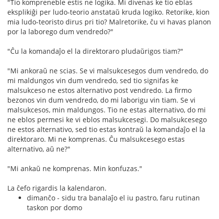
"Tio kompreneble estis ne logika. Mi divenas ke tio eblas
eksplikiĝi per ludo-teorio anstataŭ kruda logiko. Retorike, kion
mia ludo-teoristo dirus pri tio? Malretorike, ĉu vi havas planon
por la laborego dum vendredo?"
"Ĉu la komandaĵo el la direktoraro pludaŭrigos tiam?"
"Mi ankoraŭ ne scias. Se vi malsukcesegos dum vendredo, do
mi maldungos vin dum vendredo, sed tio signifas ke
malsukceso ne estos alternativo post vendredo. La firmo
bezonos vin dum vendredo, do mi laborigu vin tiam. Se vi
malsukcesos, min maldungos. Tio ne estas alternativo, do mi
ne eblos permesi ke vi eblos malsukcesegi. Do malsukcesego
ne estos alternativo, sed tio estas kontraŭ la komandaĵo el la
direktoraro. Mi ne komprenas. Ĉu malsukcesego estas
alternativo, aŭ ne?"
"Mi ankaŭ ne komprenas. Min konfuzas."
La ĉefo rigardis la kalendaron.
dimanĉo - sidu tra banalaĵo el iu pastro, faru rutinan
taskon por domo