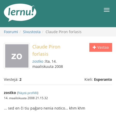
Tästä
sisältöön
Men
Foorumi
Sivustosta
Claude Piron forlasis
Claude Piron
Vastaa
forlasis
zostko
:lta, 14.
maaliskuuta 2008
Viestejä:
2
Kieli:
Esperanto
zostko
(
Näytä profiilli
)
14. maaliskuuta 2008 21.15.32
... sed en ĉi tiu paĝaro nenia notico... khm khm