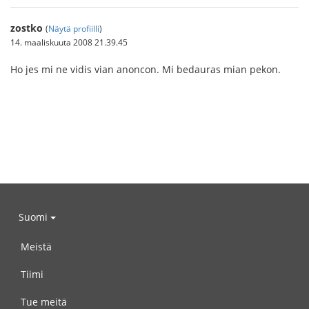
zostko
(
Näytä profiilli
)
14. maaliskuuta 2008 21.39.45
Ho jes mi ne vidis vian anoncon. Mi bedauras mian pekon.
Suomi
Meistä
Tiimi
Tue meitä