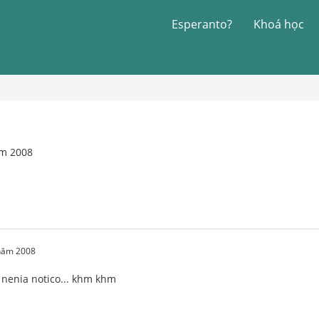
Esperanto?
Khoá học
ăm 2008
 năm 2008
o nenia notico... khm khm