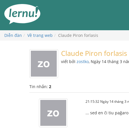
Đi
đến
phần
nội
dung
Diễn đàn
Về trang web
Claude Piron forlasis
Claude Piron forlasis
viết bởi
zostko
, Ngày 14 tháng 3 n
Tin nhắn:
2
21:15:32 Ngày 14 tháng 3
... sed en ĉi tiu paĝar