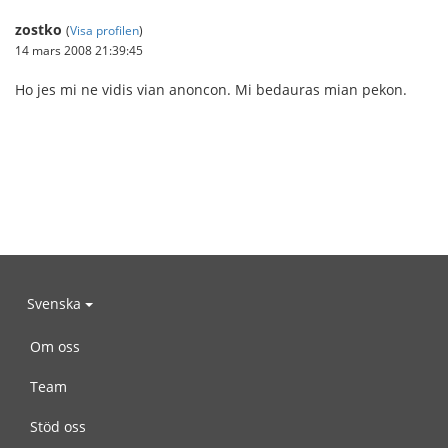
zostko
(
Visa profilen
)
14 mars 2008 21:39:45
Ho jes mi ne vidis vian anoncon. Mi bedauras mian pekon.
Svenska
Om oss
Team
Stöd oss