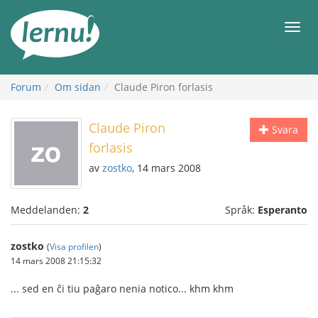
Till
sidans
Meny
innehåll
Forum
Om sidan
Claude Piron forlasis
Claude Piron
Svara
forlasis
av
zostko
, 14 mars 2008
Meddelanden:
2
Språk:
Esperanto
zostko
(
Visa profilen
)
14 mars 2008 21:15:32
... sed en ĉi tiu paĝaro nenia notico... khm khm