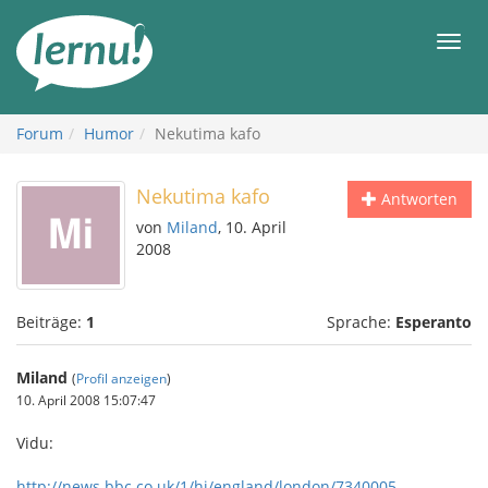
Zum
Inhalt
Men
Forum
Humor
Nekutima kafo
Nekutima kafo
Antworten
von
Miland
, 10. April
2008
Beiträge:
1
Sprache:
Esperanto
Miland
(
Profil anzeigen
)
10. April 2008 15:07:47
Vidu:
http://news.bbc.co.uk/1/hi/england/london/7340005....