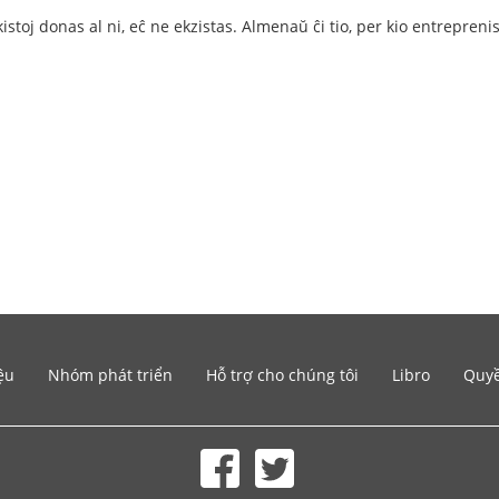
ikistoj donas al ni, eĉ ne ekzistas. Almenaŭ ĉi tio, per kio entrepren
ệu
Nhóm phát triển
Hỗ trợ cho chúng tôi
Libro
Quyề