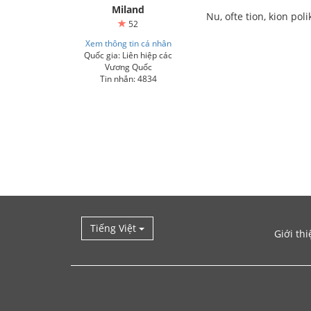
Miland
Nu, ofte tion, kion pol
52
Xem thông tin cá nhân
Quốc gia: Liên hiệp các
Vương Quốc
Tin nhắn: 4834
Tiếng Việt
Giới thi