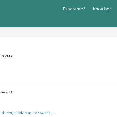
Esperanto?
Khoá học
năm 2008
 năm 2008
/1/hi/england/london/7340005....