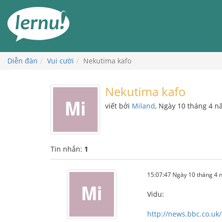
Đi
đến
phần
nội
dung
Diễn đàn
Vui cười
Nekutima kafo
Nekutima kafo
viết bởi
Miland
, Ngày 10 tháng 4 
Tin nhắn:
1
15:07:47 Ngày 10 tháng 4
Vidu:
http://news.bbc.co.uk