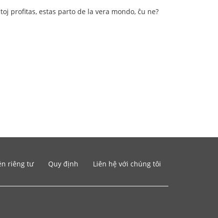
istoj profitas, estas parto de la vera mondo, ĉu ne?
n riêng tư
Quy định
Liên hệ với chúng tôi