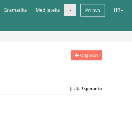
Gramatika
Medijateka
HR
Prijava
Odgovori
Jezik:
Esperanto