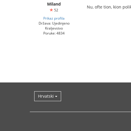
Miland
Nu, ofte tion, kion pol
52
Prikaz profila
Država: Ujedinjeno
Kraljevstvo
Poruke: 4834
Hrvatski