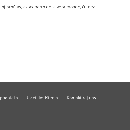
istoj profitas, estas parto de la vera mondo, ĉu ne?
 podataka
Uvjeti korištenja
Kontaktiraj nas