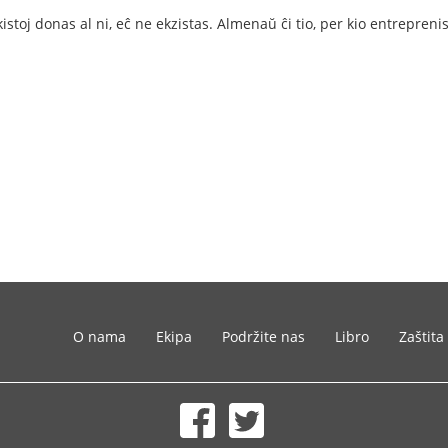
ikistoj donas al ni, eĉ ne ekzistas. Almenaŭ ĉi tio, per kio entrepren
O nama
Ekipa
Podržite nas
Libro
Zaštita