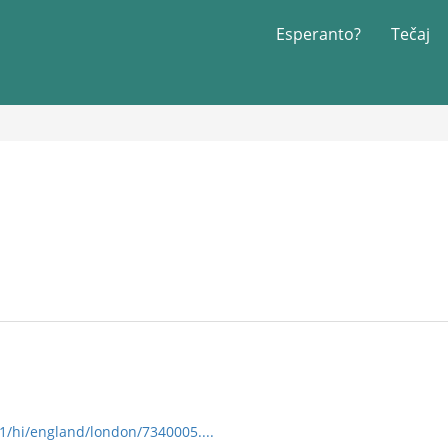
Esperanto?
Tečaj
/1/hi/england/london/7340005....