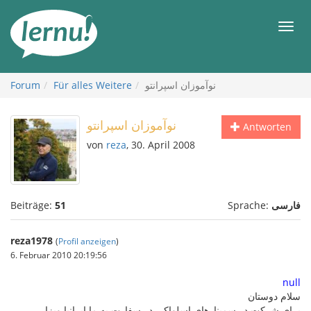
Zum
Inhalt
Men
نوآموزان اسپرانتو
Für alles Weitere
Forum
نوآموزان اسپرانتو
Antworten
von
reza
, 30. April 2008
فارسی
Sprache:
51
Beiträge:
reza1978
(
Profil anzeigen
)
6. Februar 2010 20:19:56
null
سلام دوستان
برای شرکت در سمینارهای اسلواکی در سفارت به ما ایرانیا ویزا