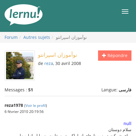
Aller
au
Men
contenu
نوآموزان اسپرانتو
Autres sujets
Forum
نوآموزان اسپرانتو
Répondre
de
reza
, 30 avril 2008
فارسی
Langue:
51
Messages :
reza1978
(
Voir le profil
)
6 février 2010 20:19:56
null
سلام دوستان
برای شرکت در سمینارهای اسلواکی در سفارت به ما ایرانیا ویزا