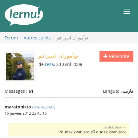
Aller
au
Men
contenu
نوآموزان اسپرانتو
Autres sujets
Forum
نوآموزان اسپرانتو
Répondre
de
reza
, 30 avril 2008
فارسی
Langue:
51
Messages :
maratonisto
(
Voir le profil
)
16 janvier 2012 22:43:16
deshdashah:
?
dudek kvar jaro aŭ
dudek kvar jaroj