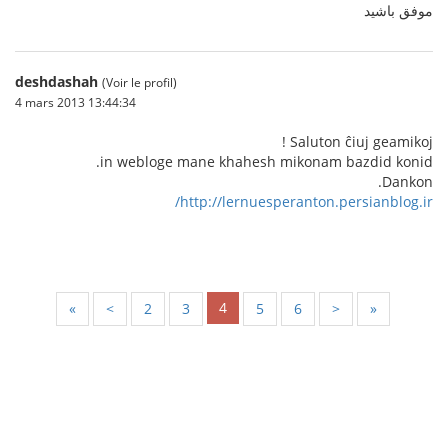
موفق باشید
deshdashah
(Voir le profil)
4 mars 2013 13:44:34
Saluton ĉiuj geamikoj !
in webloge mane khahesh mikonam bazdid konid.
Dankon.
http://lernuesperanton.persianblog.ir/
4
«
<
2
3
5
6
>
»