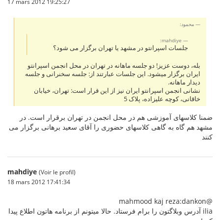
17 mars 2012 19:25:27
محمود:
mahdiye:
جلسات اسپرانتو در مشهد یا تهران برگزار می شود؟
بله، دوست عزیز! دو جلسه ماهانه در تهران در محل انجمن اسپرانتو
ایران برگزار میشود. این جلسات عبارتند از: جلسه سخنرانی و جلسه
دیدار ماهانه.
نشانی انجمن اسپرانتو ایران نیز از این قرار است: تهران، خیابان
خاقانی، کوچه علیزاده، پلاک 5
ضمنا کلاسهای آموزشی هم در محل انجمن در تهران برقرار است. در
مشهد هم گاه به گاهی کلاسهای حضوری را آقای سعید برهانی برگزار می
کنند
mahdiye
(Voir le profil)
18 mars 2012 17:41:34
@mahmood kaj reza:dankon
ilia آدرس وبلاگتون را برام فرستاد. حالا میتونم از برنامه هاتون اطلاع پیدا