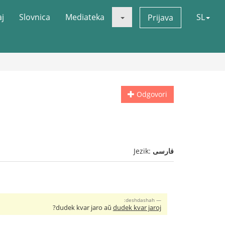
aj
Slovnica
Mediateka
SL
Prijava
Odgovori
فارسی
Jezik:
deshdashah:
?
dudek kvar jaro aŭ
dudek kvar jaroj