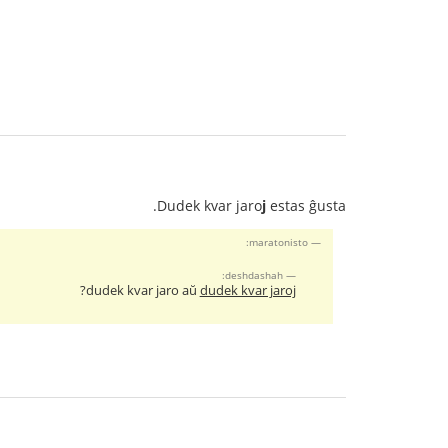
Dudek kvar jaro
j
estas ĝusta.
maratonisto:
deshdashah:
?
dudek kvar jaro aŭ
dudek kvar jaroj