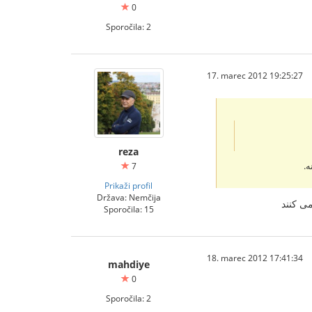
0
Sporočila: 2
17. marec 2012 19:25:27
reza
ه.
7
Prikaži profil
Država: Nemčija
ی کنند
Sporočila: 15
18. marec 2012 17:41:34
mahdiye
0
Sporočila: 2