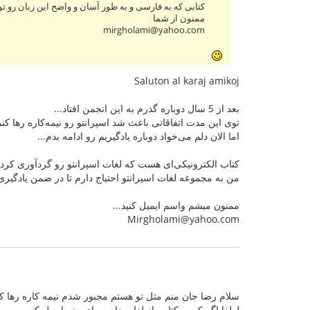
کتابی که به فارسی و به طور آسان و واضح این زبان رو ت
ممنون از شما
mirgholami@yahoo.com
Saluton al karaj amikoj
بعد از 5 سال دوباره گذرم به این انجمن افتاد...
توی این مدت اتفاقاتی باعث شد اسپرانتو رو نیمه‌کاره رها کنم
اما الان دلم می‌خواد دوباره یادگیریم رو ادامه بدم...
کتاب الکترونیکی‌ای هست که لغات اسپرانتو رو گردآوری کرد
من به مجموعه لغات اسپرانتو احتیاج دارم تا در ضمن یادگیر
ممنون میشم واسم ایمیل کنید...
Mirgholami@yahoo.com
سلام رضا جان منم مثل تو هستم مجبور شدم نیمه کاره رها کن
لطفا اگه کسی کتابی از لغات داره برای منم ایمیل کنه.