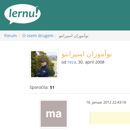
K
vsebini
نوآموزان اسپرانتو
O vsem drugem
Forum
نوآموزان اسپرانتو
od
reza
, 30. april 2008
Sporočila:
51
16. januar 2012 22:43:16