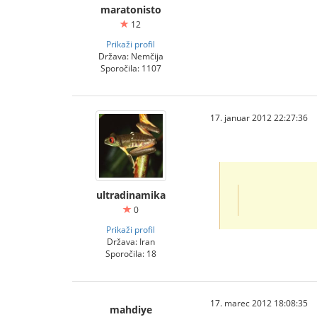
maratonisto
12
Prikaži profil
Država: Nemčija
Sporočila: 1107
17. januar 2012 22:27:36
ultradinamika
0
Prikaži profil
Država: Iran
Sporočila: 18
17. marec 2012 18:08:35
mahdiye