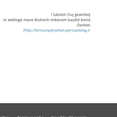
Saluton ĉiuj geamikoj !
in webloge mane khahesh mikonam bazdid konid.
Dankon.
http://lernuesperanton.persianblog.ir/