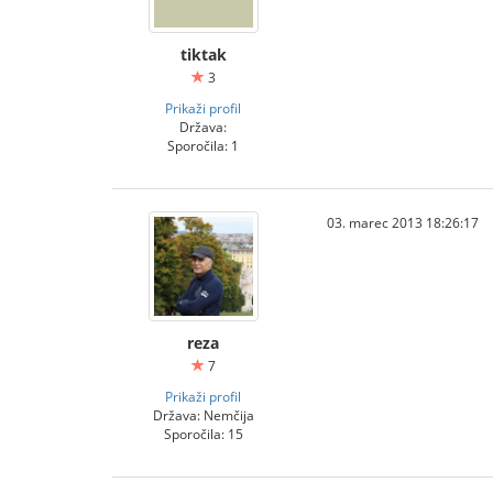
tiktak
3
Prikaži profil
Država:
Sporočila: 1
03. marec 2013 18:26:17
reza
7
Prikaži profil
Država: Nemčija
Sporočila: 15