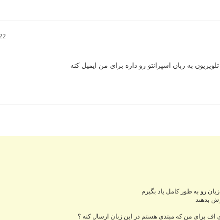
22
يزيون به زبان اسپرانتو رو داره براي من ايميل كنه
بان رو به طور کامل یاد بگیرم
زش بدهند
 اف برای من که مبتدی هستم در این زبان ارسال کنه ؟