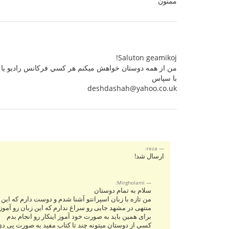
ممنون
Saluton geamikoj!
من از همه دوستان خواهش ميكنم هر كسي فركانس راديو يا تلو
با سپاس
deshdashah@yahoo.co.uk
reza:
ارسال شد!
Mirgholami:
سلام به تمام دوستان
من تازه با زبان اسپرانتو آشنا شدم و دوست دارم که این ز
منتهی در مشهد جایی رو سراغ ندارم که این زبان رو آمو
برای همین باید به صورت خود آموز اینکار رو انجام بدم
کسی از دوستان میتونه چند تا کتاب مفید به صورت پی دی