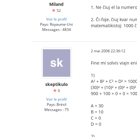
Miland
1. Ne ĉiuj el la numer
52
Voir le profil
2. Ĉi-foje, ĉiuj kvar 
Pays: Royaume-Uni
matematikistoj: 1000 ĉ
Messages : 4834
2 mai 2008 22:36:12
Fine mi solvis viajn e
1)
A² + B² + C² + D² = 100
skeptikulo
(30)² + (10)² + (0)² + (0)
0
900 + 100 + 0 + 0 = 100
Voir le profil
Pays: Brésil
A = 30
Messages : 75
B = 10
C = 0
D = 0
2)