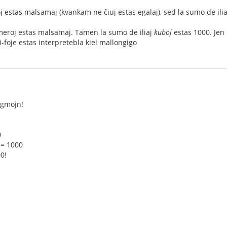
oj estas malsamaj (kvankam ne ĉiuj estas egalaj), sed la sumo de ili
numeroj estas malsamaj. Tamen la sumo de iliaj
kuboj
estas 1000. Jen 
i-foje estas interpretebla kiel mallongigo
nigmojn!
0
² = 1000
0!