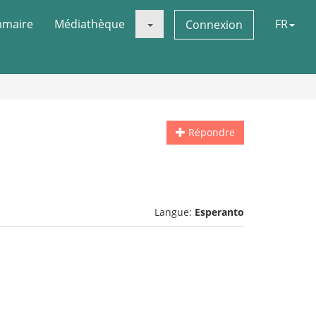
maire
Médiathèque
FR
Connexion
Répondre
Langue:
Esperanto