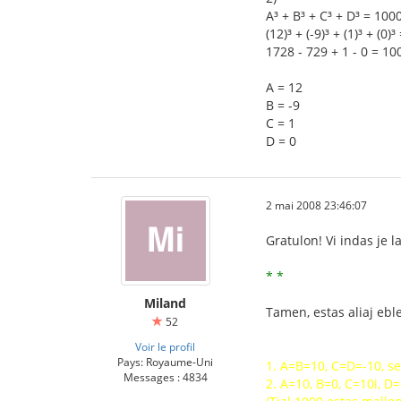
A³ + B³ + C³ + D³ = 100
(12)³ + (-9)³ + (1)³ + (0)
1728 - 729 + 1 - 0 = 10
A = 12
B = -9
C = 1
D = 0
2 mai 2008 23:46:07
Gratulon! Vi indas je la
* *
Miland
Tamen, estas aliaj eble
52
Voir le profil
Pays: Royaume-Uni
1. A=B=10, C=D=-10, s
Messages : 4834
2. A=10, B=0, C=10i, D=