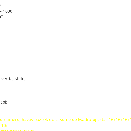
0
³ = 1000
00
 verdaj steloj:
coj:
ed numeroj havas bazo 4, do la sumo de kvadratoj estas 16+16+16
-10i