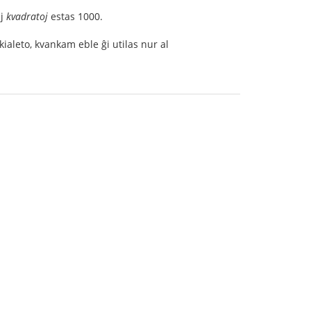
aj
kvadratoj
estas 1000.
kialeto, kvankam eble ĝi utilas nur al