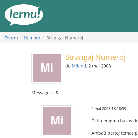
Aller
au
contenu
Forum
Humour
Strangaj Numeroj
Strangaj Numeroj
de
Miland
, 2 mai 2008
Messages :
3
2 mai 2008 18:18:59
Ĉi tiu enigmo havas du
Ambaŭ partoj temas pri