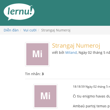
Đi
đến
phần
nội
dung
Diễn đàn
Vui cười
Strangaj Numeroj
Strangaj Numeroj
viết bởi
Miland
, Ngày 02 tháng 5 
Tin nhắn:
3
18:18:59 Ngày 02 tháng 5
Ĉi tiu enigmo havas du
Ambaŭ partoj temas pri