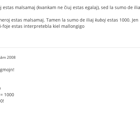
oj estas malsamaj (kvankam ne ĉiuj estas egalaj), sed la sumo de ili
numeroj estas malsamaj. Tamen la sumo de iliaj
kuboj
estas 1000. Jen 
i-foje estas interpretebla kiel mallongigo
 năm 2008
nigmojn!
0
² = 1000
0!