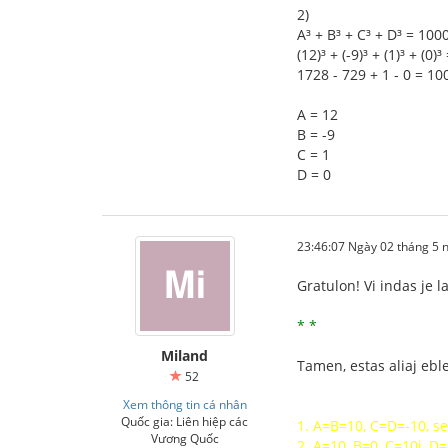
2)
A³ + B³ + C³ + D³ = 100
(12)³ + (-9)³ + (1)³ + (0)
1728 - 729 + 1 - 0 = 10
A = 12
B = -9
C = 1
D = 0
23:46:07 Ngày 02 tháng 5
Gratulon! Vi indas je la
* *
Miland
Tamen, estas aliaj eble
52
Xem thông tin cá nhân
Quốc gia: Liên hiệp các
1. A=B=10, C=D=-10, s
Vương Quốc
2. A=10, B=0, C=10i, D=