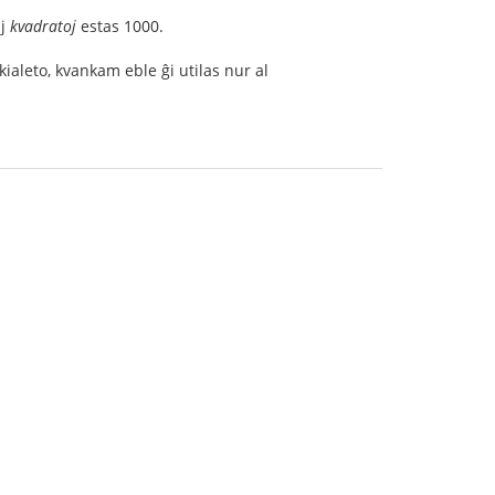
aj
kvadratoj
estas 1000.
kialeto, kvankam eble ĝi utilas nur al