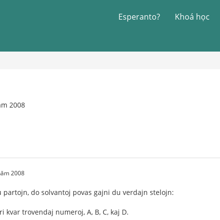
Esperanto?
Khoá học
năm 2008
 năm 2008
 partojn, do solvantoj povas gajni du verdajn stelojn:
 kvar trovendaj numeroj, A, B, C, kaj D.