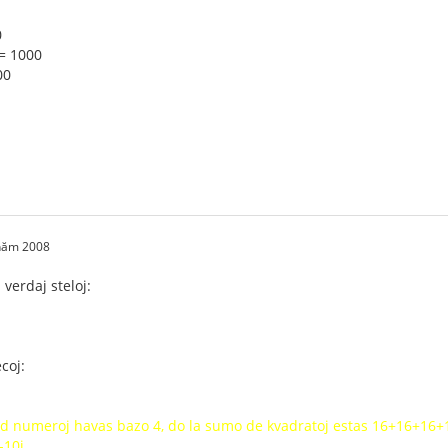
0
³ = 1000
00
 năm 2008
 verdaj steloj:
coj:
ed numeroj havas bazo 4, do la sumo de kvadratoj estas 16+16+16
-10i