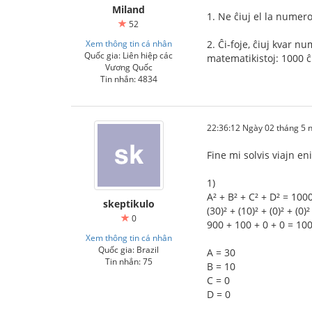
Miland
1. Ne ĉiuj el la numer
52
Xem thông tin cá nhân
2. Ĉi-foje, ĉiuj kvar 
Quốc gia: Liên hiệp các
matematikistoj: 1000 ĉ
Vương Quốc
Tin nhắn: 4834
22:36:12 Ngày 02 tháng 5
Fine mi solvis viajn e
1)
A² + B² + C² + D² = 100
skeptikulo
(30)² + (10)² + (0)² + (0)
0
900 + 100 + 0 + 0 = 100
Xem thông tin cá nhân
Quốc gia: Brazil
A = 30
Tin nhắn: 75
B = 10
C = 0
D = 0