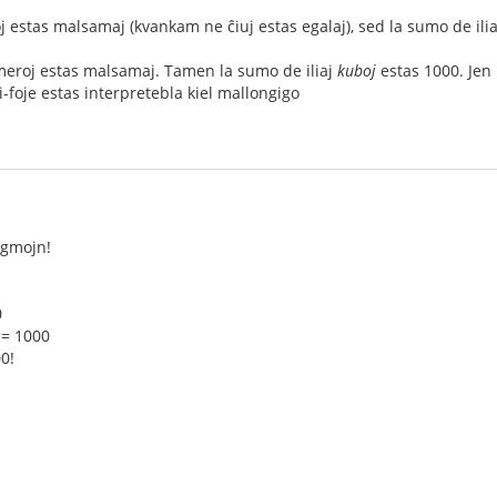
oj estas malsamaj (kvankam ne ĉiuj estas egalaj), sed la sumo de ili
numeroj estas malsamaj. Tamen la sumo de iliaj
kuboj
estas 1000. Jen 
i-foje estas interpretebla kiel mallongigo
nigmojn!
0
² = 1000
0!