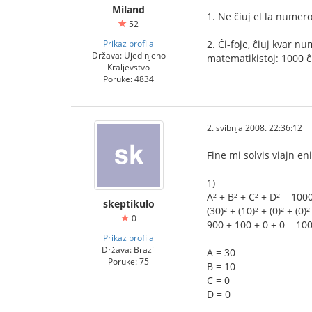
Miland
1. Ne ĉiuj el la numer
52
Prikaz profila
2. Ĉi-foje, ĉiuj kvar 
Država: Ujedinjeno
matematikistoj: 1000 ĉ
Kraljevstvo
Poruke: 4834
2. svibnja 2008. 22:36:12
Fine mi solvis viajn e
1)
A² + B² + C² + D² = 100
skeptikulo
(30)² + (10)² + (0)² + (0)
0
900 + 100 + 0 + 0 = 100
Prikaz profila
Država: Brazil
A = 30
Poruke: 75
B = 10
C = 0
D = 0