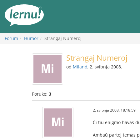
Sadržaj
Forum
Humor
Strangaj Numeroj
Strangaj Numeroj
od
Miland
, 2. svibnja 2008.
Poruke:
3
2. svibnja 2008. 18:18:59
Ĉi tiu enigmo havas du
Ambaŭ partoj temas pri