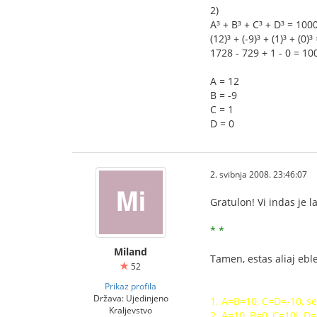
2)
A³ + B³ + C³ + D³ = 100
(12)³ + (-9)³ + (1)³ + (0)
1728 - 729 + 1 - 0 = 10
A = 12
B = -9
C = 1
D = 0
2. svibnja 2008. 23:46:07
Gratulon! Vi indas je la
* *
Miland
Tamen, estas aliaj eble
52
Prikaz profila
Država: Ujedinjeno
1. A=B=10, C=D=-10, s
Kraljevstvo
2. A=10, B=0, C=10i, D=