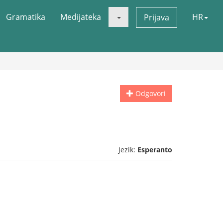
Gramatika
Medijateka
HR
Prijava
Odgovori
Jezik:
Esperanto