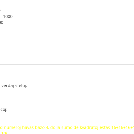
0
³ = 1000
00
 verdaj steloj:
coj:
ed numeroj havas bazo 4, do la sumo de kvadratoj estas 16+16+16
-10i