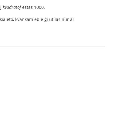
aj
kvadratoj
estas 1000.
kialeto, kvankam eble ĝi utilas nur al