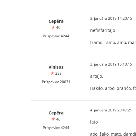
3. januára 2019 14:20:15
Серёга
46
nefinfaritaĵo
Príspevky: 4244
framo, ramo, amo, ma
3. januára 2019 15:10:15
Vinisus
239
artaĵo.
Príspevky: 20031
Hakilo. arbo, branĉo, fo
4. januára 2019 20:47:21
Серёга
46
lato
Príspevky: 4244
goo, ŝako, mato, damd