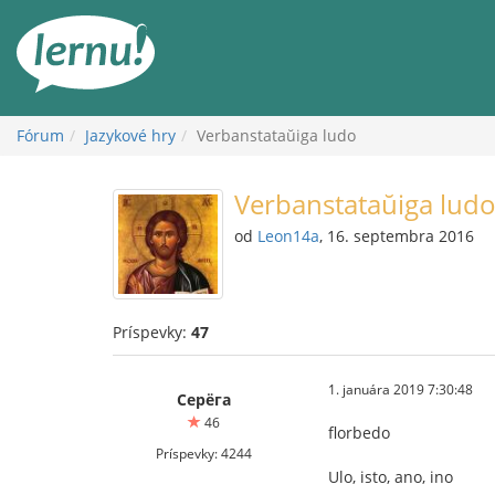
Späť
na
obsah
Fórum
Jazykové hry
Verbanstataŭiga ludo
Verbanstataŭiga lud
od
Leon14a
, 16. septembra 2016
Príspevky:
47
1. januára 2019 7:30:48
Серёга
46
florbedo
Príspevky: 4244
Ulo, isto, ano, ino