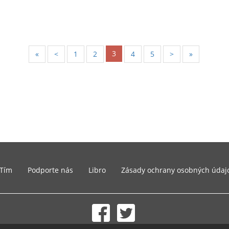
3
«
<
1
2
4
5
>
»
Tím
Podporte nás
Libro
Zásady ochrany osobných údaj