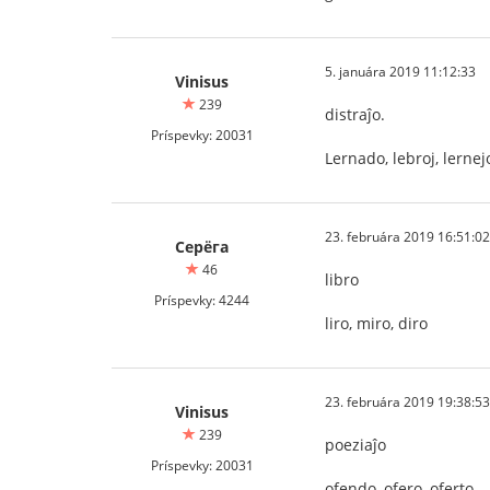
5. januára 2019 11:12:33
Vinisus
239
distraĵo.
Príspevky: 20031
Lernado, lebroj, lernejo
23. februára 2019 16:51:02
Серёга
46
libro
Príspevky: 4244
liro, miro, diro
23. februára 2019 19:38:53
Vinisus
239
poeziaĵo
Príspevky: 20031
ofendo, ofero, oferto.