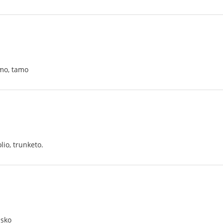
mo, tamo
lio, trunketo.
isko