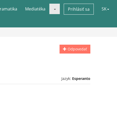
ramatika
Mediatéka
SK
Prihlásiť sa
Odpovedať
Jazyk:
Esperanto