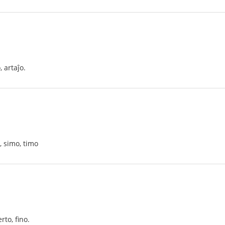
, artaĵo.
, simo, timo
rto, fino.