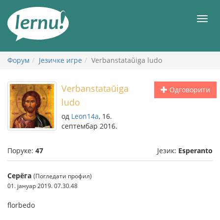
У
садржају
Мен
Форум
Језичке игре
Verbanstataŭiga ludo
Verbanstataŭiga
Одговорити
ludo
од
Leon14a
, 16.
септембар 2016.
Поруке:
47
Језик:
Esperanto
Серёга
(Погледати профил)
01. јануар 2019. 07.30.48
florbedo