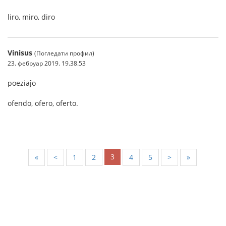
liro, miro, diro
Vinisus
(Погледати профил)
23. фебруар 2019. 19.38.53
poeziaĵo
ofendo, ofero, oferto.
3
«
<
1
2
4
5
>
»