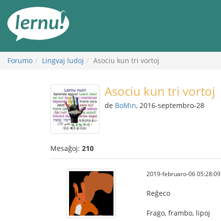
Al
la
enhavo
Forumo
Lingvaj ludoj
Asociu kun tri vortoj
Asociu kun tri vortoj
de
BoMin
, 2016-septembro-28
Mesaĝoj:
210
2019-februaro-06 05:28:09
Reĝeco
Frago, frambo, lipoj