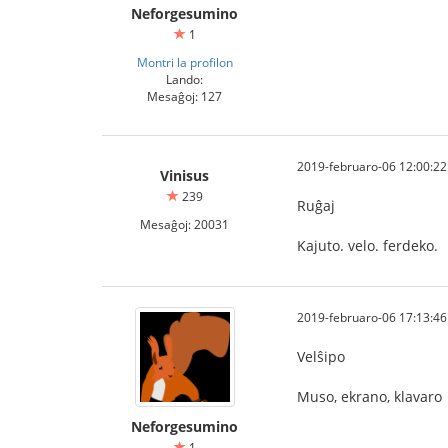
Neforgesumino
1
Montri la profilon
Lando:
Mesaĝoj: 127
2019-februaro-06 12:00:22
Vinisus
239
Ruĝaj
Mesaĝoj: 20031
Kajuto. velo. ferdeko.
2019-februaro-06 17:13:46
Velŝipo
Muso, ekrano, klavaro
Neforgesumino
1