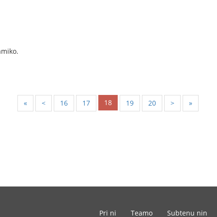
amiko.
18
«
<
16
17
19
20
>
»
Pri ni
Teamo
Subtenu nin