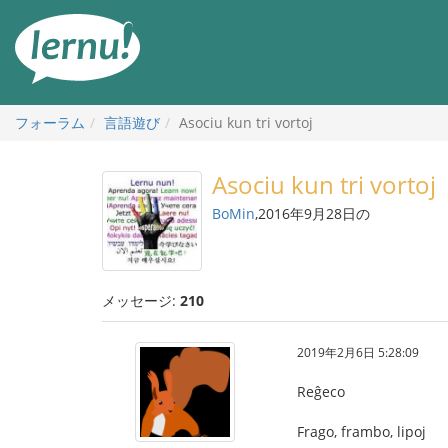
目
次
へ
フォーラム
言語遊び
Asociu kun tri vortoj
Asociu kun tri vortoj
BoMin
,2016年9月28日の
メッセージ:
210
2019年2月6日 5:28:09
Reĝeco
Frago, frambo, lipoj