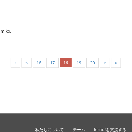
amiko.
18
«
<
16
17
19
20
>
»
私たちについて
チーム
lernu!を支援する