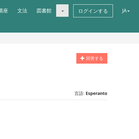
講座
文法
図書館
JA
ログインする
回答する
言語:
Esperanto