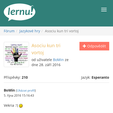
Přejít
k
Men
obsahu
Fórum
Jazykové hry
Asociu kun tri vortoj
Asociu kun tri
Odpovědět
vortoj
od uživatele
BoMin
ze
dne 28. září 2016
Příspěvky:
210
Jazyk:
Esperanto
BoMin
(
Ukázat profil
)
5. října 2016 15:16:43
Vekria :'(