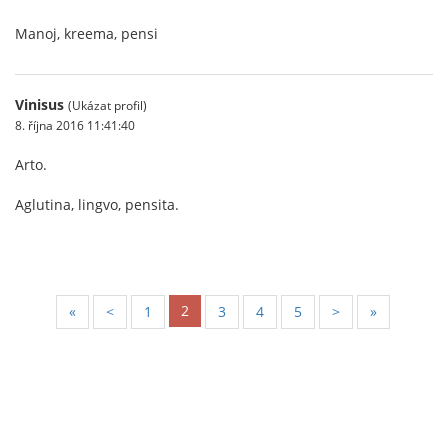
Manoj, kreema, pensi
Vinisus
(Ukázat profil)
8. října 2016 11:41:40
Arto.
Aglutina, lingvo, pensita.
2
«
<
1
3
4
5
>
»