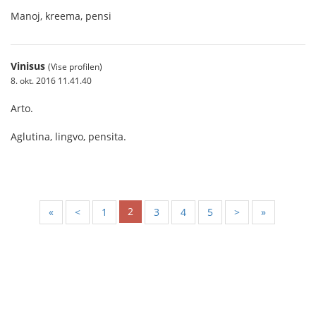
Manoj, kreema, pensi
Vinisus
(Vise profilen)
8. okt. 2016 11.41.40
Arto.
Aglutina, lingvo, pensita.
2
«
<
1
3
4
5
>
»