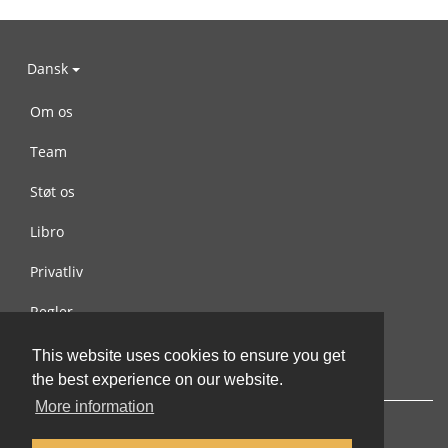
Dansk
Om os
Team
Støt os
Libro
Privatliv
Regler
Kontakt os
This website uses cookies to ensure you get
the best experience on our website.
More information