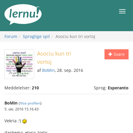
Til
indholdet
Men
Forum
Sproglige spil
Asociu kun tri vortoj
Asociu kun tri
Svare
vortoj
af
BoMin
, 28. sep. 2016
Meddelelser:
210
Sprog:
Esperanto
BoMin
(
Vise profilen
)
5. okt. 2016 15.16.43
Vekria :'(
dankema, etoso, torto