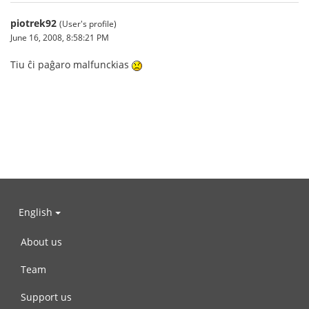
piotrek92
(User's profile)
June 16, 2008, 8:58:21 PM
Tiu ĉi paĝaro malfunckias
English
About us
Team
Support us