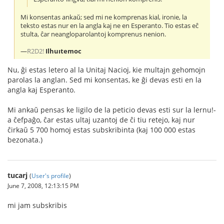
Mi konsentas ankaŭ; sed mi ne komprenas kial, ironie, la
teksto estas nur en la angla kaj ne en Esperanto. Tio estas eĉ
stulta, ĉar neangloparolantoj komprenus nenion.
—
R2D2!
Ilhuıtemoc
Nu, ĝi estas letero al la Unitaj Nacioj, kie multajn gehomojn
parolas la anglan. Sed mi konsentas, ke ĝi devas esti en la
angla kaj Esperanto.
Mi ankaŭ pensas ke ligilo de la peticio devas esti sur la lernu!-
a ĉefpaĝo, ĉar estas ultaj uzantoj de ĉi tiu retejo, kaj nur
ĉirkaŭ 5 700 homoj estas subskribinta (kaj 100 000 estas
bezonata.)
tucarj
(
User's profile
)
June 7, 2008, 12:13:15 PM
mi jam subskribis