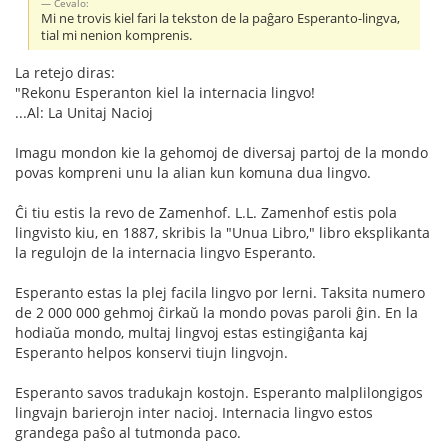
Ĉevalo:
Mi ne trovis kiel fari la tekston de la paĝaro Esperanto-lingva,
tial mi nenion komprenis.
La retejo diras:
"Rekonu Esperanton kiel la internacia lingvo!
...Al: La Unitaj Nacioj
Imagu mondon kie la gehomoj de diversaj partoj de la mondo
povas kompreni unu la alian kun komuna dua lingvo.
Ĉi tiu estis la revo de Zamenhof. L.L. Zamenhof estis pola
lingvisto kiu, en 1887, skribis la "Unua Libro," libro eksplikanta
la regulojn de la internacia lingvo Esperanto.
Esperanto estas la plej facila lingvo por lerni. Taksita numero
de 2 000 000 gehmoj ĉirkaŭ la mondo povas paroli ĝin. En la
hodiaŭa mondo, multaj lingvoj estas estingiĝanta kaj
Esperanto helpos konservi tiujn lingvojn.
Esperanto savos tradukajn kostojn. Esperanto malplilongigos
lingvajn barierojn inter nacioj. Internacia lingvo estos
grandega paŝo al tutmonda paco.