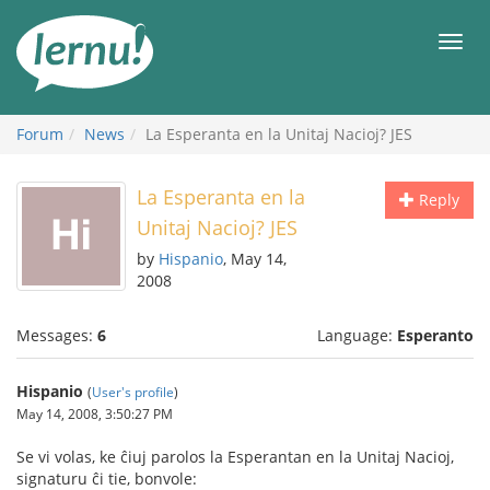
Skip
to
Men
the
content
Forum
News
La Esperanta en la Unitaj Nacioj? JES
La Esperanta en la
Reply
Unitaj Nacioj? JES
by
Hispanio
, May 14,
2008
Messages:
6
Language:
Esperanto
Hispanio
(
User's profile
)
May 14, 2008, 3:50:27 PM
Se vi volas, ke ĉiuj parolos la Esperantan en la Unitaj Nacioj,
signaturu ĉi tie, bonvole: