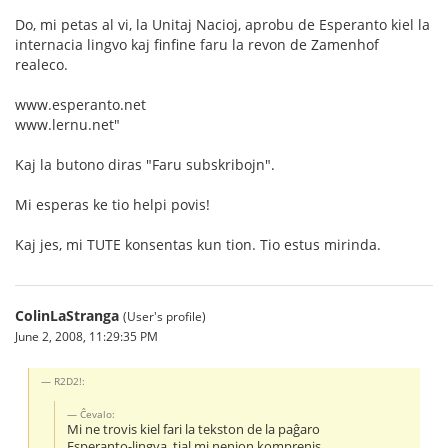
Do, mi petas al vi, la Unitaj Nacioj, aprobu de Esperanto kiel la
internacia lingvo kaj finfine faru la revon de Zamenhof
realeco.
www.esperanto.net
www.lernu.net"
Kaj la butono diras "Faru subskribojn".
Mi esperas ke tio helpi povis!
Kaj jes, mi TUTE konsentas kun tion. Tio estus mirinda.
ColinLaStranga
(User's profile)
June 2, 2008, 11:29:35 PM
R2D2!:
Ĉevalo:
Mi ne trovis kiel fari la tekston de la paĝaro
Esperanto-lingva, tial mi nenion komprenis.