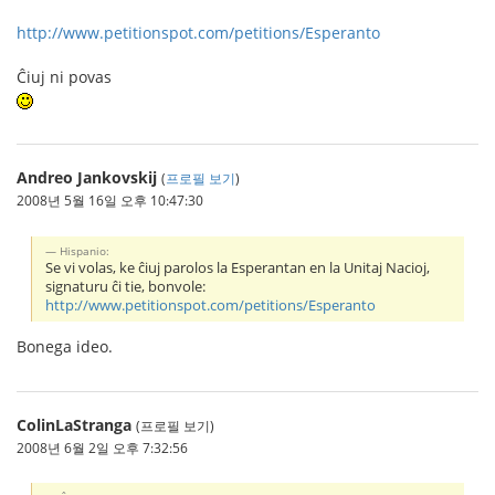
http://www.petitionspot.com/petitions/Esperanto
Ĉiuj ni povas
Andreo Jankovskij
(
프로필 보기
)
2008년 5월 16일 오후 10:47:30
Hispanio:
Se vi volas, ke ĉiuj parolos la Esperantan en la Unitaj Nacioj,
signaturu ĉi tie, bonvole:
http://www.petitionspot.com/petitions/Esperanto
Bonega ideo.
ColinLaStranga
(프로필 보기)
2008년 6월 2일 오후 7:32:56