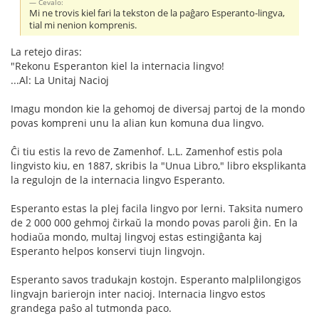
Ĉevalo:
Mi ne trovis kiel fari la tekston de la paĝaro Esperanto-lingva,
tial mi nenion komprenis.
La retejo diras:
"Rekonu Esperanton kiel la internacia lingvo!
...Al: La Unitaj Nacioj
Imagu mondon kie la gehomoj de diversaj partoj de la mondo
povas kompreni unu la alian kun komuna dua lingvo.
Ĉi tiu estis la revo de Zamenhof. L.L. Zamenhof estis pola
lingvisto kiu, en 1887, skribis la "Unua Libro," libro eksplikanta
la regulojn de la internacia lingvo Esperanto.
Esperanto estas la plej facila lingvo por lerni. Taksita numero
de 2 000 000 gehmoj ĉirkaŭ la mondo povas paroli ĝin. En la
hodiaŭa mondo, multaj lingvoj estas estingiĝanta kaj
Esperanto helpos konservi tiujn lingvojn.
Esperanto savos tradukajn kostojn. Esperanto malplilongigos
lingvajn barierojn inter nacioj. Internacia lingvo estos
grandega paŝo al tutmonda paco.