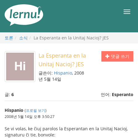
본
문
메
으
뉴
로
토론
소식
La Esperanta en la Unitaj Nacioj? JES
La Esperanta en la
댓글 쓰기
Unitaj Nacioj? JES
글쓴이:
Hispanio
, 2008
년 5월 14일
글:
6
언어:
Esperanto
Hispanio
(
프로필 보기
)
2008년 5월 14일 오후 3:50:27
Se vi volas, ke ĉiuj parolos la Esperantan en la Unitaj Nacioj,
signaturu ĉi tie, bonvole: