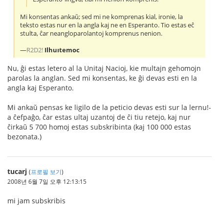
Mi konsentas ankaŭ; sed mi ne komprenas kial, ironie, la
teksto estas nur en la angla kaj ne en Esperanto. Tio estas eĉ
stulta, ĉar neangloparolantoj komprenus nenion.
—
R2D2!
Ilhuıtemoc
Nu, ĝi estas letero al la Unitaj Nacioj, kie multajn gehomojn
parolas la anglan. Sed mi konsentas, ke ĝi devas esti en la
angla kaj Esperanto.
Mi ankaŭ pensas ke ligilo de la peticio devas esti sur la lernu!-
a ĉefpaĝo, ĉar estas ultaj uzantoj de ĉi tiu retejo, kaj nur
ĉirkaŭ 5 700 homoj estas subskribinta (kaj 100 000 estas
bezonata.)
tucarj
(
프로필 보기
)
2008년 6월 7일 오후 12:13:15
mi jam subskribis