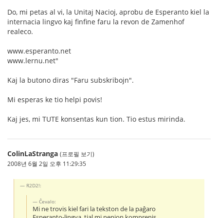
Do, mi petas al vi, la Unitaj Nacioj, aprobu de Esperanto kiel la
internacia lingvo kaj finfine faru la revon de Zamenhof
realeco.
www.esperanto.net
www.lernu.net"
Kaj la butono diras "Faru subskribojn".
Mi esperas ke tio helpi povis!
Kaj jes, mi TUTE konsentas kun tion. Tio estus mirinda.
ColinLaStranga
(프로필 보기)
2008년 6월 2일 오후 11:29:35
R2D2!:
Ĉevalo:
Mi ne trovis kiel fari la tekston de la paĝaro
Esperanto-lingva, tial mi nenion komprenis.