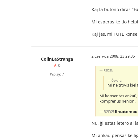
Kaj la butono diras "F
Mi esperas ke tio helpi
Kaj jes, mi TUTE konse
2 czerwca 2008, 23:29:35
ColinLaStranga
0
R2D2!:
Wpisy: 7
Ĉevalo:
Mi ne trovis kiel
Mi konsentas ankaŭ; s
komprenus nenion.
—
R2D2!
Ilhuıtemoc
Nu, ĝi estas letero al 
Mi ankaŭ pensas ke ligi