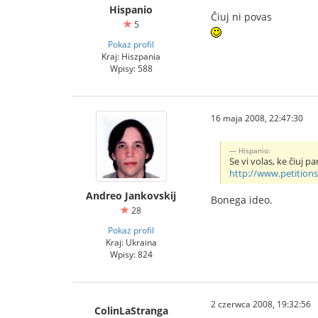
Hispanio
Ĉiuj ni povas
5
Pokaż profil
Kraj: Hiszpania
Wpisy: 588
16 maja 2008, 22:47:30
Hispanio:
Se vi volas, ke ĉiuj p
http://www.petition
Andreo Jankovskij
Bonega ideo.
28
Pokaż profil
Kraj: Ukraina
Wpisy: 824
2 czerwca 2008, 19:32:56
ColinLaStranga