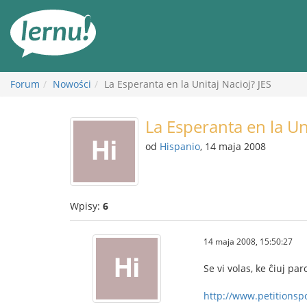
Więcej
Forum
Nowości
La Esperanta en la Unitaj Nacioj? JES
La Esperanta en la Uni
od
Hispanio
, 14 maja 2008
Wpisy:
6
14 maja 2008, 15:50:27
Se vi volas, ke ĉiuj pa
http://www.petitionsp