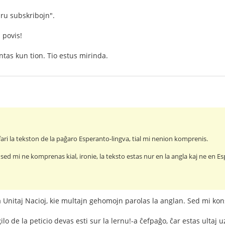
aru subskribojn".
 povis!
ntas kun tion. Tio estus mirinda.
 fari la tekston de la paĝaro Esperanto-lingva, tial mi nenion komprenis.
ed mi ne komprenas kial, ironie, la teksto estas nur en la angla kaj ne en Es
la Unitaj Nacioj, kie multajn gehomojn parolas la anglan. Sed mi kon
lo de la peticio devas esti sur la lernu!-a ĉefpaĝo, ĉar estas ultaj u