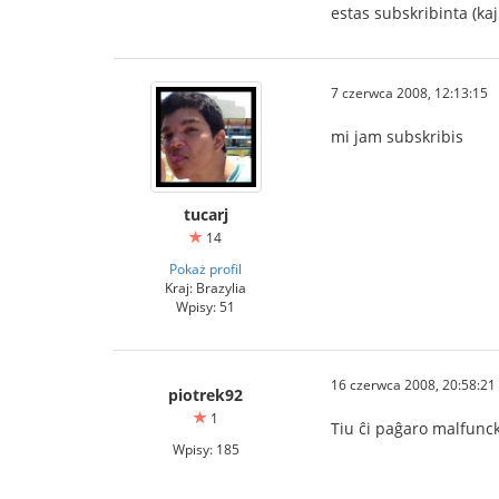
estas subskribinta (ka
7 czerwca 2008, 12:13:15
mi jam subskribis
tucarj
14
Pokaż profil
Kraj: Brazylia
Wpisy: 51
16 czerwca 2008, 20:58:21
piotrek92
1
Tiu ĉi paĝaro malfunc
Wpisy: 185