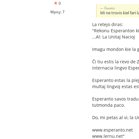
0
Ĉevalo:
Wpisy: 7
Mi ne trovis kiel far
La retejo diras:
"Rekonu Esperanton kie
...Al: La Unitaj Nacioj
Imagu mondon kie la g
Ĉi tiu estis la revo de
internacia lingvo Espe
Esperanto estas la ple
multaj lingvoj estas es
Esperanto savos traduk
tutmonda paco.
Do, mi petas al vi, la 
www.esperanto.net
www.lernu.net"