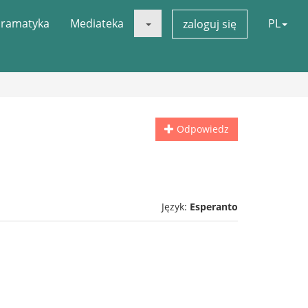
ramatyka
Mediateka
PL
zaloguj się
Odpowiedz
Język:
Esperanto