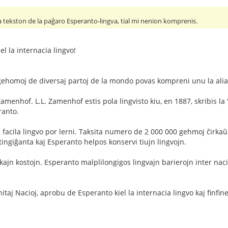
i la tekston de la paĝaro Esperanto-lingva, tial mi nenion komprenis.
l la internacia lingvo!
ehomoj de diversaj partoj de la mondo povas kompreni unu la ali
 Zamenhof. L.L. Zamenhof estis pola lingvisto kiu, en 1887, skribis la
ranto.
j facila lingvo por lerni. Taksita numero de 2 000 000 gehmoj ĉirk
tingiĝanta kaj Esperanto helpos konservi tiujn lingvojn.
ajn kostojn. Esperanto malplilongigos lingvajn barierojn inter naci
Unitaj Nacioj, aprobu de Esperanto kiel la internacia lingvo kaj finf