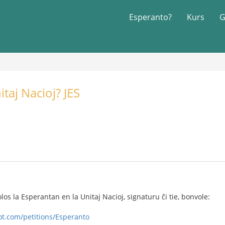
Esperanto?
Kurs
G
taj Nacioj? JES
rolos la Esperantan en la Unitaj Nacioj, signaturu ĉi tie, bonvole:
ot.com/petitions/Esperanto