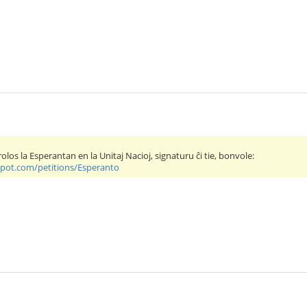
arolos la Esperantan en la Unitaj Nacioj, signaturu ĉi tie, bonvole:
spot.com/petitions/Esperanto