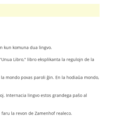
an kun komuna dua lingvo.
 "Unua Libro," libro eksplikanta la regulojn de la
aŭ la mondo povas paroli ĝin. En la hodiaŭa mondo,
oj. Internacia lingvo estos grandega paŝo al
ine faru la revon de Zamenhof realeco.