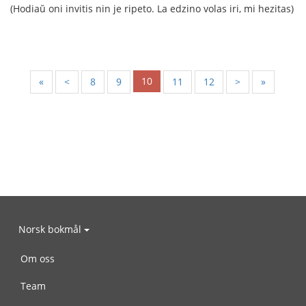
(Hodiaŭ oni invitis nin je ripeto. La edzino volas iri, mi hezitas)
10
«
<
8
9
11
12
>
»
Norsk bokmål
Om oss
Team