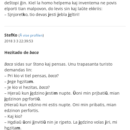
deŝtopi ĝin. Kiel la homo helpema kaj inventema ne povis
elporti tian malpovon, do levis sin kaj laŭte ekkriis:
– S
i
njoret
k
o, tio devas
j
esti
j
ebla
j
e
ltiri!
StefKo
(
Å vise profilen
)
2018 3 3 22:39:53
Hezitado de
baca
Baca
sidas sur ŝtono kaj pensas. Unu trapasanta turisto
demandas lin:
– Pri kio vi tiel pensas,
baca
?
–
J
ege h
e
zita
m
.
– Je kio vi hezitas,
baca
?
– H
i
eraŭ kun
j
e
dzino
j
esti
m
nupte.
Ŭ
oni min pr
i
bati
ŭ
, mian
j
e
dzinon p
e
rforti
ŭ
.
(Hieraŭ kun edzino mi estis nupte. Oni min pribatis, mian
edzinon perfortis.
– Kaj kio?
– H
o
diaŭ
ŭ
oni
j
i
nviti
ŭ
nin je r
i
peto. La
j
e
dzino volas
j
iri, mi
h
e
zita
m
.