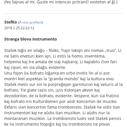
(Ne ŝajnas al mi. Ĝuste mi intencas pritranĉi vosteton al ĝi.)
StefKo
(
Å vise profilen
)
2018 2 25 22:22:12
Stranga blova instrumento
Staŝek loĝis en vilaĝo – filoko. Tiajn lokojn oni nomas „truo”. Li
ne ŝatis elveturi kien ajn. Li estis la homo, inventema,
helpema kaj tre amata de siaj najbaroj. Li kapablis ĉion fari
kaj ripari, en sia vilaĝo, evidente.
Unu fojon lia bofrato loĝanta en urbo invitis lin al si por
montri kiel aspektas la “granda mondo” kaj la kultura vivo.
Staŝek metis sur sin la porpreĝejan garnituron kaj veturis al la
bofrato. Tie glate razis sin, uzis Kolonjan akvon kaj
dezodorilon, de la bofrato, evidente. Vespere, kun sia fratino
kaj bofrato iris Kulturdomen por aŭdi koncerton de muziko.
Ekfaris sian koncerton fama trombonisto. Staŝek ne vidis tian
instrumenton kaj ne aŭdis tian muzikon. Li aŭdis nur la
montaranan muzikon. La trombonisto ludis sed Staŝek pensis
ke lia instrumento ŝtopiĝis kaj tiu trombonisto ne povas