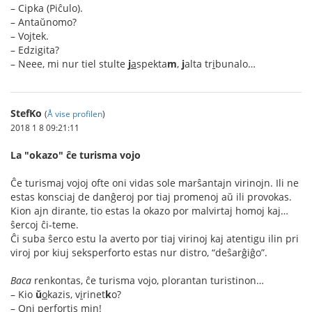
– Cipka (Piĉulo).
– Antaŭnomo?
– Vojtek.
– Edzigita?
– Neee, mi nur tiel stulte
j
a
spekta
m
,
j
alta tr
i
bunalo…
StefKo
(
Å vise profilen
)
2018 1 8 09:21:11
La "okazo" ĉe turisma vojo
Ĉe turismaj vojoj ofte oni vidas sole marŝantajn virinojn. Ili ne
estas konsciaj de danĝeroj por tiaj promenoj aŭ ili provokas.
Kion ajn dirante, tio estas la okazo por malvirtaj homoj kaj…
ŝercoj ĉi-teme.
Ĉi suba ŝerco estu la averto por tiaj virinoj kaj atentigu ilin pri
viroj por kiuj seksperforto estas nur distro, “deŝarĝiĝo”.
Baca
renkontas, ĉe turisma vojo, plorantan turistinon…
– Kio
ŭ
o
kazis, v
i
rinet
k
o?
– Oni perfortis min!