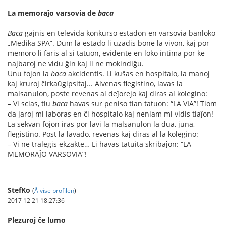
La memoraĵo varsovia de
baca
Baca
gajnis en televida konkurso estadon en varsovia banloko
„Medika SPA”. Dum la estado li uzadis bone la vivon, kaj por
memoro li faris al si tatuon, evidente en loko intima por ke
najbaroj ne vidu ĝin kaj li ne mokindiĝu.
Unu fojon la
baca
akcidentis. Li kuŝas en hospitalo, la manoj
kaj kruroj ĉirkaŭgipsitaj... Alvenas flegistino, lavas la
malsanulon, poste revenas al deĵorejo kaj diras al kolegino:
– Vi scias, tiu
baca
havas sur peniso tian tatuon: “LA VIA”! Tiom
da jaroj mi laboras en ĉi hospitalo kaj neniam mi vidis tiaĵon!
La sekvan fojon iras por lavi la malsanulon la dua, juna,
flegistino. Post la lavado, revenas kaj diras al la kolegino:
– Vi ne tralegis ekzakte… Li havas tatuita skribaĵon: “LA
MEMORAĴO VARSOVIA”!
StefKo
(
Å vise profilen
)
2017 12 21 18:27:36
Plezuroj ĉe lumo