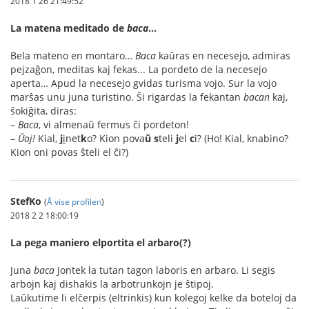
2018 1 26 21:49:52
La matena meditado de
baca
…
Bela mateno en montaro…
Baca
kaŭras en necesejo, admiras
pejzaĝon, meditas kaj fekas... La pordeto de la necesejo
aperta… Apud la necesejo gvidas turisma vojo. Sur la vojo
marŝas unu juna turistino. Ŝi rigardas la fekantan
bacan
kaj,
ŝokiĝita, diras:
–
Baca
, vi almenaŭ fermus ĉi pordeton!
–
Ŭoj!
Kial,
j
i
net
k
o? Kion pova
ŭ
s
teli
j
el
c
i? (Ho! Kial, knabino?
Kion oni povas ŝteli el ĉi?)
StefKo
(
Å vise profilen
)
2018 2 2 18:00:19
La pega maniero elportita el arbaro(?)
Juna
baca
Jontek la tutan tagon laboris en arbaro. Li segis
arbojn kaj dishakis la arbotrunkojn je ŝtipoj.
Laŭkutime li elĉerpis (eltrinkis) kun kolegoj kelke da boteloj da