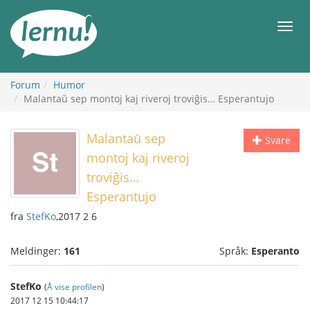
Til
innholdet
Meny
Forum
Humor
Malantaŭ sep montoj kaj riveroj troviĝis… Esperantujo
Malantaŭ sep
Svare
montoj kaj riveroj
troviĝis…
Esperantujo
fra
StefKo
,2017 2 6
Meldinger:
161
Språk:
Esperanto
StefKo
(
Å vise profilen
)
2017 12 15 10:44:17