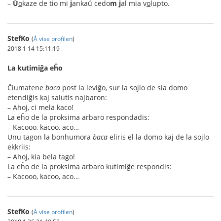
–
Ŭ
o
kaze de tio mi
j
ankaŭ cedo
m
j
al mia v
o
lupto.
StefKo
(
Å vise profilen
)
2018 1 14 15:11:19
La kutimiĝa eĥo
Ĉiumatene
baca
post la leviĝo, sur la sojlo de sia domo
etendiĝis kaj salutis najbaron:
– Ahoj, ci mela kaco!
La eĥo de la proksima arbaro respondadis:
– Kacooo, kacoo, aco…
Unu tagon la bonhumora
baca
eliris el la domo kaj de la sojlo
ekkriis:
– Ahoj, kia bela tago!
La eĥo de la proksima arbaro kutimiĝe respondis:
– Kacooo, kacoo, aco…
StefKo
(
Å vise profilen
)