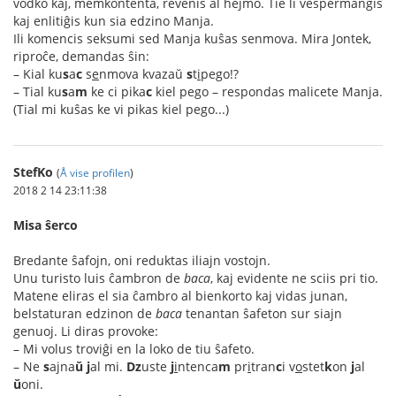
vodko kaj, memkontenta, revenis al hejmo. Tie li vespermanĝis
kaj enlitiĝis kun sia edzino Manja.
Ili komencis seksumi sed Manja kuŝas senmova. Mira Jontek,
riproĉe, demandas ŝin:
– Kial ku
s
a
c
s
e
nmova kvazaŭ
s
t
i
pego!?
– Tial ku
s
a
m
ke ci pika
c
kiel pego – respondas malicete Manja.
(Tial mi kuŝas ke vi pikas kiel pego...)
StefKo
(
Å vise profilen
)
2018 2 14 23:11:38
Misa ŝerco
Bredante ŝafojn, oni reduktas iliajn vostojn.
Unu turisto luis ĉambron de
baca
, kaj evidente ne sciis pri tio.
Matene eliras el sia ĉambro al bienkorto kaj vidas junan,
belstaturan edzinon de
baca
tenantan ŝafeton sur siajn
genuoj. Li diras provoke:
– Mi volus troviĝi en la loko de tiu ŝafeto.
– Ne
s
ajna
ŭ
j
al mi.
Dz
uste
j
i
ntenca
m
pr
i
tran
c
i v
o
stet
k
on
j
al
ŭ
oni.