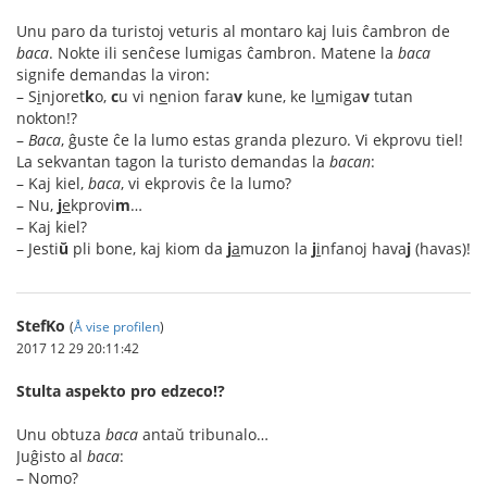
Unu paro da turistoj veturis al montaro kaj luis ĉambron de
baca
. Nokte ili senĉese lumigas ĉambron. Matene la
baca
signife demandas la viron:
– S
i
njoret
k
o,
c
u vi n
e
nion fara
v
kune, ke l
u
miga
v
tutan
nokton!?
–
Baca
, ĝuste ĉe la lumo estas granda plezuro. Vi ekprovu tiel!
La sekvantan tagon la turisto demandas la
bacan
:
– Kaj kiel,
baca
, vi ekprovis ĉe la lumo?
– Nu,
j
e
kprovi
m
…
– Kaj kiel?
– Jesti
ŭ
pli bone, kaj kiom da
j
a
muzon la
j
i
nfanoj hava
j
(havas)!
StefKo
(
Å vise profilen
)
2017 12 29 20:11:42
Stulta aspekto pro edzeco!?
Unu obtuza
baca
antaŭ tribunalo…
Juĝisto al
baca
:
– Nomo?