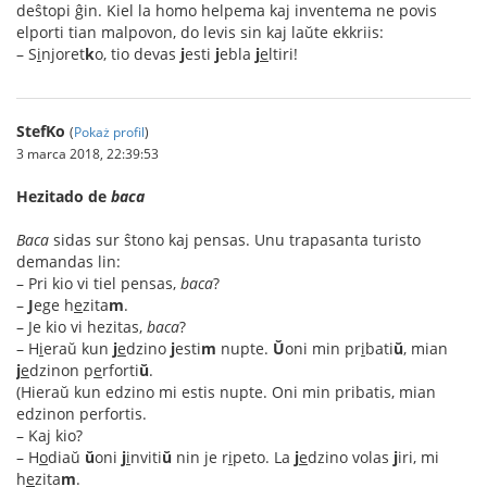
deŝtopi ĝin. Kiel la homo helpema kaj inventema ne povis
elporti tian malpovon, do levis sin kaj laŭte ekkriis:
– S
i
njoret
k
o, tio devas
j
esti
j
ebla
j
e
ltiri!
StefKo
(
Pokaż profil
)
3 marca 2018, 22:39:53
Hezitado de
baca
Baca
sidas sur ŝtono kaj pensas. Unu trapasanta turisto
demandas lin:
– Pri kio vi tiel pensas,
baca
?
–
J
ege h
e
zita
m
.
– Je kio vi hezitas,
baca
?
– H
i
eraŭ kun
j
e
dzino
j
esti
m
nupte.
Ŭ
oni min pr
i
bati
ŭ
, mian
j
e
dzinon p
e
rforti
ŭ
.
(Hieraŭ kun edzino mi estis nupte. Oni min pribatis, mian
edzinon perfortis.
– Kaj kio?
– H
o
diaŭ
ŭ
oni
j
i
nviti
ŭ
nin je r
i
peto. La
j
e
dzino volas
j
iri, mi
h
e
zita
m
.