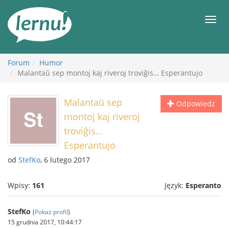
Więcej
Men
Forum
Humor
Malantaŭ sep montoj kaj riveroj troviĝis… Esperantujo
Malantaŭ sep
Odpowiedz
montoj kaj riveroj
troviĝis…
Esperantujo
od
StefKo
, 6 lutego 2017
Wpisy:
161
Język:
Esperanto
StefKo
(
Pokaż profil
)
15 grudnia 2017, 10:44:17