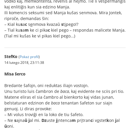
vodko kaj, memkontenta, revenis al hejmo. Tie li vespermanĝis
kaj enlitiĝis kun sia edzino Manja.
Ili komencis seksumi sed Manja kuŝas senmova. Mira Jontek,
riproĉe, demandas ŝin:
– Kial ku
s
a
c
s
e
nmova kvazaŭ
s
t
i
pego!?
– Tial ku
s
a
m
ke ci pika
c
kiel pego – respondas malicete Manja.
(Tial mi kuŝas ke vi pikas kiel pego...)
StefKo
(
Pokaż profil
)
14 lutego 2018, 23:11:38
Misa ŝerco
Bredante ŝafojn, oni reduktas iliajn vostojn.
Unu turisto luis ĉambron de
baca
, kaj evidente ne sciis pri tio.
Matene eliras el sia ĉambro al bienkorto kaj vidas junan,
belstaturan edzinon de
baca
tenantan ŝafeton sur siajn
genuoj. Li diras provoke:
– Mi volus troviĝi en la loko de tiu ŝafeto.
– Ne
s
ajna
ŭ
j
al mi.
Dz
uste
j
i
ntenca
m
pr
i
tran
c
i v
o
stet
k
on
j
al
ŭ
oni.