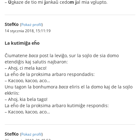
–
Ŭ
o
kaze de tio mi
j
ankaŭ cedo
m
j
al mia v
o
lupto.
StefKo
(
Pokaż profil
)
14 stycznia 2018, 15:11:19
La kutimiĝa eĥo
Ĉiumatene
baca
post la leviĝo, sur la sojlo de sia domo
etendiĝis kaj salutis najbaron:
– Ahoj, ci mela kaco!
La eĥo de la proksima arbaro respondadis:
– Kacooo, kacoo, aco…
Unu tagon la bonhumora
baca
eliris el la domo kaj de la sojlo
ekkriis:
– Ahoj, kia bela tago!
La eĥo de la proksima arbaro kutimiĝe respondis:
– Kacooo, kacoo, aco…
StefKo
(
Pokaż profil
)