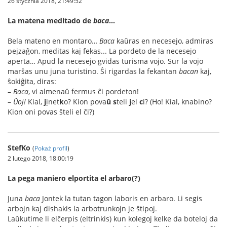
26 stycznia 2018, 21:49:52
La matena meditado de
baca
…
Bela mateno en montaro…
Baca
kaŭras en necesejo, admiras
pejzaĝon, meditas kaj fekas... La pordeto de la necesejo
aperta… Apud la necesejo gvidas turisma vojo. Sur la vojo
marŝas unu juna turistino. Ŝi rigardas la fekantan
bacan
kaj,
ŝokiĝita, diras:
–
Baca
, vi almenaŭ fermus ĉi pordeton!
–
Ŭoj!
Kial,
j
i
net
k
o? Kion pova
ŭ
s
teli
j
el
c
i? (Ho! Kial, knabino?
Kion oni povas ŝteli el ĉi?)
StefKo
(
Pokaż profil
)
2 lutego 2018, 18:00:19
La pega maniero elportita el arbaro(?)
Juna
baca
Jontek la tutan tagon laboris en arbaro. Li segis
arbojn kaj dishakis la arbotrunkojn je ŝtipoj.
Laŭkutime li elĉerpis (eltrinkis) kun kolegoj kelke da boteloj da