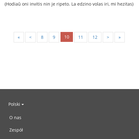
(Hodiaŭ oni invitis nin je ripeto. La edzino volas iri, mi hezitas)
10
«
<
8
9
11
12
>
»
Polski
O nas
Zespół