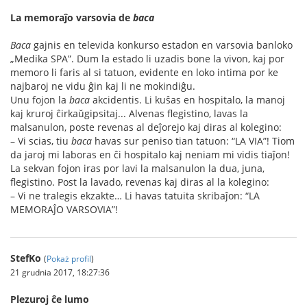
La memoraĵo varsovia de
baca
Baca
gajnis en televida konkurso estadon en varsovia banloko
„Medika SPA”. Dum la estado li uzadis bone la vivon, kaj por
memoro li faris al si tatuon, evidente en loko intima por ke
najbaroj ne vidu ĝin kaj li ne mokindiĝu.
Unu fojon la
baca
akcidentis. Li kuŝas en hospitalo, la manoj
kaj kruroj ĉirkaŭgipsitaj... Alvenas flegistino, lavas la
malsanulon, poste revenas al deĵorejo kaj diras al kolegino:
– Vi scias, tiu
baca
havas sur peniso tian tatuon: “LA VIA”! Tiom
da jaroj mi laboras en ĉi hospitalo kaj neniam mi vidis tiaĵon!
La sekvan fojon iras por lavi la malsanulon la dua, juna,
flegistino. Post la lavado, revenas kaj diras al la kolegino:
– Vi ne tralegis ekzakte… Li havas tatuita skribaĵon: “LA
MEMORAĴO VARSOVIA”!
StefKo
(
Pokaż profil
)
21 grudnia 2017, 18:27:36
Plezuroj ĉe lumo