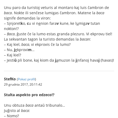
Unu paro da turistoj veturis al montaro kaj luis ĉambron de
baca
. Nokte ili senĉese lumigas ĉambron. Matene la
baca
signife demandas la viron:
– S
i
njoret
k
o,
c
u vi n
e
nion fara
v
kune, ke l
u
miga
v
tutan
nokton!?
–
Baca
, ĝuste ĉe la lumo estas granda plezuro. Vi ekprovu tiel!
La sekvantan tagon la turisto demandas la
bacan
:
– Kaj kiel,
baca
, vi ekprovis ĉe la lumo?
– Nu,
j
e
kprovi
m
…
– Kaj kiel?
– Jesti
ŭ
pli bone, kaj kiom da
j
a
muzon la
j
i
nfanoj hava
j
(havas)!
StefKo
(
Pokaż profil
)
29 grudnia 2017, 20:11:42
Stulta aspekto pro edzeco!?
Unu obtuza
baca
antaŭ tribunalo…
Juĝisto al
baca
:
– Nomo?