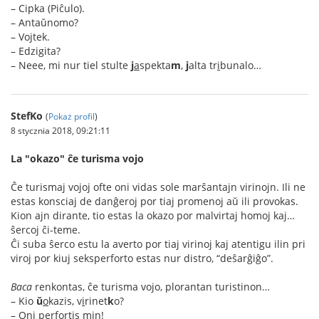
– Cipka (Piĉulo).
– Antaŭnomo?
– Vojtek.
– Edzigita?
– Neee, mi nur tiel stulte
j
a
spekta
m
,
j
alta tr
i
bunalo…
StefKo
(
Pokaż profil
)
8 stycznia 2018, 09:21:11
La "okazo" ĉe turisma vojo
Ĉe turismaj vojoj ofte oni vidas sole marŝantajn virinojn. Ili ne
estas konsciaj de danĝeroj por tiaj promenoj aŭ ili provokas.
Kion ajn dirante, tio estas la okazo por malvirtaj homoj kaj…
ŝercoj ĉi-teme.
Ĉi suba ŝerco estu la averto por tiaj virinoj kaj atentigu ilin pri
viroj por kiuj seksperforto estas nur distro, “deŝarĝiĝo”.
Baca
renkontas, ĉe turisma vojo, plorantan turistinon…
– Kio
ŭ
o
kazis, v
i
rinet
k
o?
– Oni perfortis min!