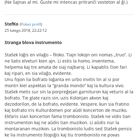
(Ne ŝajnas al mi. Ĝuste mi intencas pritranĉi vosteton al ĝi.)
StefKo
(
Pokaż profil
)
25 lutego 2018, 22:22:12
Stranga blova instrumento
Staŝek loĝis en vilaĝo – filoko. Tiajn lokojn oni nomas „truo”. Li
ne ŝatis elveturi kien ajn. Li estis la homo, inventema,
helpema kaj tre amata de siaj najbaroj. Li kapablis ĉion fari
kaj ripari, en sia vilaĝo, evidente.
Unu fojon lia bofrato loĝanta en urbo invitis lin al si por
montri kiel aspektas la “granda mondo” kaj la kultura vivo.
Staŝek metis sur sin la porpreĝejan garnituron kaj veturis al la
bofrato. Tie glate razis sin, uzis Kolonjan akvon kaj
dezodorilon, de la bofrato, evidente. Vespere, kun sia fratino
kaj bofrato iris Kulturdomen por aŭdi koncerton de muziko.
Ekfaris sian koncerton fama trombonisto. Staŝek ne vidis tian
instrumenton kaj ne aŭdis tian muzikon. Li aŭdis nur la
montaranan muzikon. La trombonisto ludis sed Staŝek pensis
ke lia instrumento ŝtopiĝis kaj tiu trombonisto ne povas