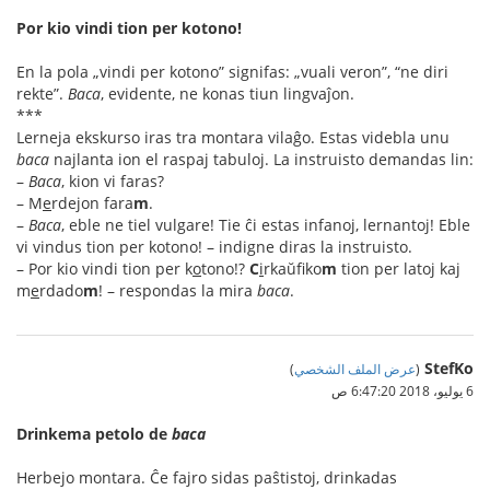
Por kio vindi tion per kotono!
En la pola „vindi per kotono” signifas: „vuali veron”, “ne diri
rekte”.
Baca
, evidente, ne konas tiun lingvaĵon.
***
Lerneja ekskurso iras tra montara vilaĝo. Estas videbla unu
baca
najlanta ion el raspaj tabuloj. La instruisto demandas lin:
–
Baca
, kion vi faras?
– M
e
rdejon fara
m
.
–
Baca
, eble ne tiel vulgare! Tie ĉi estas infanoj, lernantoj! Eble
vi vindus tion per kotono! – indigne diras la instruisto.
– Por kio vindi tion per k
o
tono!?
C
i
rkaŭfiko
m
tion per latoj kaj
m
e
rdado
m
! – respondas la mira
baca
.
StefKo
(
عرض الملف الشخصي
)
6 يوليو، 2018 6:47:20 ص
Drinkema petolo de
baca
Herbejo montara. Ĉe fajro sidas paŝtistoj, drinkadas