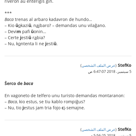
riveron aŭ enterigis ĝin.
***
Baca
trenas al arbaro kadavron de hundo…
– Kio
ŭ
o
kazi
ŭ
, n
a
jbaro? – demandas unu vilaĝano.
– Devi
m
pafi
ŭ
onin…
– Certe
j
esti
ŭ
r
a
bia?
– Nu, k
o
ntenta li ne
j
esti
ŭ
.
StefKo
(
عرض الملف الشخصي
)
5 سبتمبر، 2018 6:47:07 ص
Ŝerco de
baca
En vagoneto de telfero unu turisto demandas montaranon:
–
Baca
, kio estus, se tiu kablo rompiĝus?
– Nu, tio
j
estus jam tria fojo
c
i
-semajne.
StefKo
(
عرض الملف الشخصي
)
5 سبتمبر، 2018 5:56:25 م