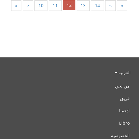
12
«
<
10
11
13
14
>
»
العربية
من نحن
فريق
ادعمنا
Libro
الخصوصية