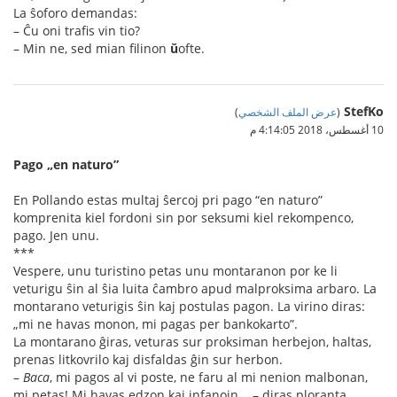
La ŝoforo demandas:
– Ĉu oni trafis vin tio?
– Min ne, sed mian filinon
ŭ
ofte.
StefKo
(
عرض الملف الشخصي
)
10 أغسطس، 2018 4:14:05 م
Pago „en naturo”
En Pollando estas multaj ŝercoj pri pago “en naturo”
komprenita kiel fordoni sin por seksumi kiel rekompenco,
pago. Jen unu.
***
Vespere, unu turistino petas unu montaranon por ke li
veturigu ŝin al ŝia luita ĉambro apud malproksima arbaro. La
montarano veturigis ŝin kaj postulas pagon. La virino diras:
„mi ne havas monon, mi pagas per bankokarto”.
La montarano ĝiras, veturas sur proksiman herbejon, haltas,
prenas litkovrilo kaj disfaldas ĝin sur herbon.
–
Baca
, mi pagos al vi poste, ne faru al mi nenion malbonan,
mi petas! Mi havas edzon kaj infanojn... – diras ploranta