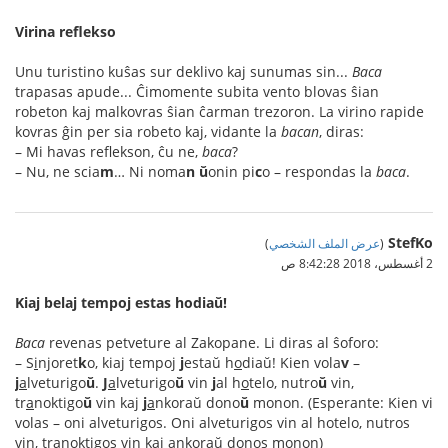
Virina reflekso
Unu turistino kuŝas sur deklivo kaj sunumas sin...
Baca
trapasas apude... Ĉimomente subita vento blovas ŝian
robeton kaj malkovras ŝian ĉarman trezoron. La virino rapide
kovras ĝin per sia robeto kaj, vidante la
bacan
, diras:
– Mi havas reflekson, ĉu ne,
baca
?
– Nu, ne scia
m
… Ni noma
n
ŭ
onin pi
c
o – respondas la
baca
.
StefKo
(
عرض الملف الشخصي
)
2 أغسطس، 2018 8:42:28 ص
Kiaj belaj tempoj estas hodiaŭ!
Baca
revenas petveture al Zakopane. Li diras al ŝoforo:
– S
i
njoret
k
o, kiaj tempoj
j
estaŭ h
o
diaŭ! Kien vola
v
–
j
a
lveturigo
ŭ
.
J
a
lveturigo
ŭ
vin
j
al h
o
telo, nutro
ŭ
vin,
tr
a
noktigo
ŭ
vin kaj
j
a
nkoraŭ dono
ŭ
monon. (Esperante: Kien vi
volas – oni alveturigos. Oni alveturigos vin al hotelo, nutros
vin, tranoktigos vin kaj ankoraŭ donos monon)