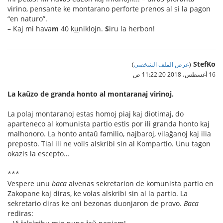
virino, pensante ke montarano perforte prenos al si la pagon
“en naturo”.
– Kaj mi hava
m
40 k
u
niklojn.
S
iru la herbon!
StefKo
(
عرض الملف الشخصي
)
16 أغسطس، 2018 11:22:20 ص
La kaŭzo de granda honto al montaranaj virinoj.
La polaj montaranoj estas homoj piaj kaj diotimaj, do
aparteneco al komunista partio estis por ili granda honto kaj
malhonoro. La honto antaŭ familio, najbaroj, vilaĝanoj kaj ilia
preposto. Tial ili ne volis alskribi sin al Kompartio. Unu tagon
okazis la escepto…
***
Vespere unu
baca
alvenas sekretarion de komunista partio en
Zakopane kaj diras, ke volas alskribi sin al la partio. La
sekretario diras ke oni bezonas duonjaron de provo.
Baca
rediras: