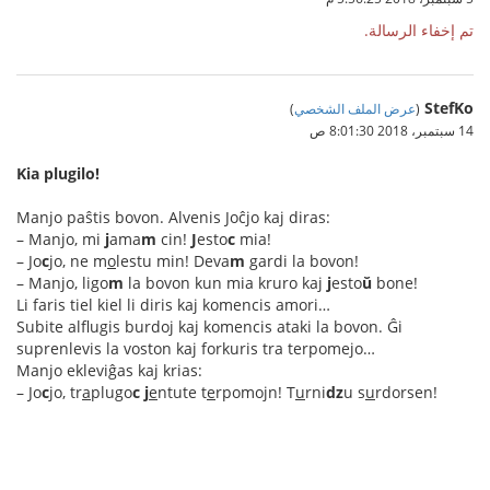
تم إخفاء الرسالة.
StefKo
(
عرض الملف الشخصي
)
14 سبتمبر، 2018 8:01:30 ص
Kia plugilo!
Manjo paŝtis bovon. Alvenis Joĉjo kaj diras:
– Manjo, mi
j
ama
m
cin!
J
esto
c
mia!
– Jo
c
jo, ne m
o
lestu min! Deva
m
gardi la bovon!
– Manjo, ligo
m
la bovon kun mia kruro kaj
j
esto
ŭ
bone!
Li faris tiel kiel li diris kaj komencis amori…
Subite alflugis burdoj kaj komencis ataki la bovon. Ĝi
suprenlevis la voston kaj forkuris tra terpomejo…
Manjo ekleviĝas kaj krias:
– Jo
c
jo, tr
a
plugo
c
j
e
ntute t
e
rpomojn! T
u
rni
dz
u s
u
rdorsen!