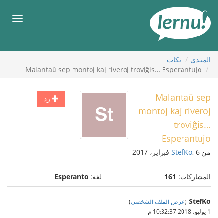
لى
لمحتويات
قائمة
طعام
المنتدى
نكات
Malantaŭ sep montoj kaj riveroj troviĝis… Esperantujo
Malantaŭ sep
رد
montoj kaj riveroj
troviĝis…
Esperantujo
من
, 6 فبراير، 2017
StefKo
المشاركات:
161
لغة:
Esperanto
StefKo
(
عرض الملف الشخصي
)
1 يوليو، 2018 10:32:37 م