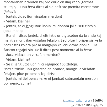
montaranan brandon kaj pro enuo en iliaj kapoj ĝermas
stultaĵoj... Unu
baca
diras al sia paŝtisto (nomita montarane
“
juhas
”):
– Jontek, vida
c
tiun v
i
r
s
afan merdon?
– Vida
m
, kial ne?
– Jontek, se ci
j
e
ngluto
c
ŭ
onin, mi dono
m
j
al ci 100 zlotojn
(pola mono).
– Bone! – diras Jontek. Li eltrinkis unu glaseton da brando kaj
manĝis montritan virŝafan fekaĵon. Sed plue li pripensis ke la
baca
estos kolera pro la malgajno kaj oni devas doni al li la
ŝancon regajni sin. Do li diras post momento al la
baca
:
–
Baca
, vida
c
tiun v
i
r
s
afan merdon?
– Vida
m
, kial ne?
– Se ci
j
e
ngluto
c
ŭ
onin, ci r
e
gajno
c
100 zlotojn.
Baca
eltrinkis unu glaseton da brando, manĝis la virŝafan
fekaĵon, plue pripensis kaj diris:
– Jontek, mi tiel pensa
m
, ke ni
j
ambaŭ s
a
tman
dz
i
n
merdon
por n
e
nio,
c
u ne?
StefKo
(
عرض الملف الشخصي
)
22 يوليو، 2018 7:36:37 ص