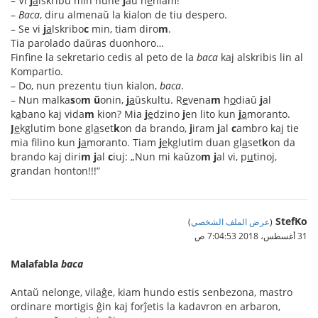
– Vi
j
a
lskribu min nune
j
aŭ n
e
niam!
–
Baca
, diru almenaŭ la kialon de tiu despero.
– Se vi
j
a
lskribo
c
min, tiam diro
m
.
Tia parolado daŭras duonhoro…
Finfine la sekretario cedis al peto de la
baca
kaj alskribis lin al
Kompartio.
– Do, nun prezentu tiun kialon,
baca
.
– Nun malka
s
o
m
ŭ
onin,
j
a
ŭskultu. R
e
vena
m
h
o
diaŭ
j
al
k
a
bano kaj vida
m
kion? Mia
j
e
dzino
j
en lito kun
j
a
moranto.
J
e
kglutim bone gl
a
set
k
on da brando,
j
iram
j
al
c
ambro kaj tie
mia f
lino kun
j
a
moranto. Tiam
j
e
kglutim duan gl
a
set
k
on da
brando kaj diri
m
j
al
c
iuj: „Nun mi kaŭzo
m
j
al vi, p
u
tinoj,
grandan honton!!!”
StefKo
(
عرض الملف الشخصي
)
31 أغسطس، 2018 7:04:53 ص
Malafabla
baca
Antaŭ nelonge, vilaĝe, kiam hundo estis senbezona, mastro
ordinare mortigis ĝin kaj forĵetis la kadavron en arbaron,